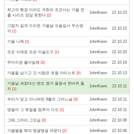
최고의 환경 이라도 극한의 조건서는 가을 연
JohnKwon
22.10.23
출 시리즈 장담 못한다
[2]
그림자 길게 드리운 가을날 오솔길서 무슨생
JohnKwon
22.10.22
각
[1]
가을 나목
JohnKwon
22.10.22
[1]
조은 식재료 조은 미술도구
JohnKwon
22.10.20
[1]
무아지경 물아일체
JohnKwon
22.10.18
[3]
가을을 남기고 간 사람은 로컬 아티스트
JohnKwon
22.10.13
[5]
가을날 새참대신 벤또 챙겨 울동네 한바퀴 돌
JohnKwon
22.10.11
자
[1]
우리가 잊고 지나버린 9월의 그어느날
JohnKwon
22.10.11
[3]
영필아 그 붓질을 멈추어 다오
JohnKwon
22.10.11
[1]
그때,그자리,그모습
JohnKwon
22.10.08
[2]
가을볕을 쬐야 탱글탱글 여문다
JohnKwon
22.10.06
[2]