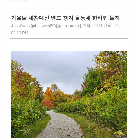
가을날 새참대신 벤또 챙겨 울동네 한바퀴 돌자
JohnKwon (john.kwon2**@gmail.com) | 조회 : 1111 | Oct, 11,
02:26 PM