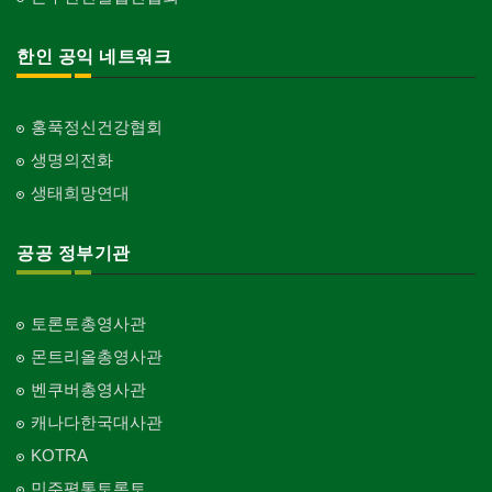
한인 공익 네트워크
홍푹정신건강협회
생명의전화
생태희망연대
공공 정부기관
토론토총영사관
몬트리올총영사관
벤쿠버총영사관
캐나다한국대사관
KOTRA
민주평통토론토