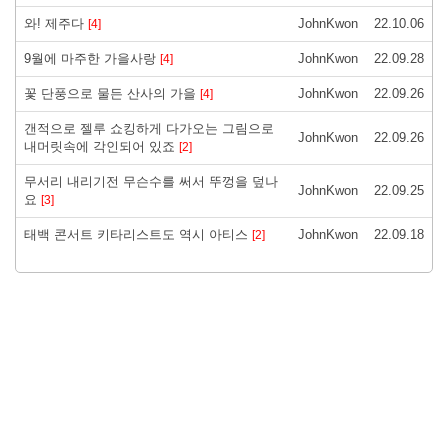
와! 제주다
JohnKwon
22.10.06
[4]
9월에 마주한 가을사랑
JohnKwon
22.09.28
[4]
꽃 단풍으로 물든 산사의 가을
JohnKwon
22.09.26
[4]
갠적으로 젤루 쇼킹하게 다가오는 그림으로
JohnKwon
22.09.26
내머릿속에 각인되어 있죠
[2]
무서리 내리기전 무슨수를 써서 뚜껑을 덮나
JohnKwon
22.09.25
요
[3]
태백 콘서트 키타리스트도 역시 아티스
JohnKwon
22.09.18
[2]