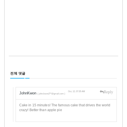
전체 댓글
Reply
Oct, 12, 07:35 AM
JohnKwon
( john.kwon2**@gmail.com )
Cake in 15 minutes! The famous cake that drives the world
crazy! Better than apple pie