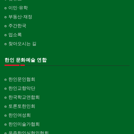
이민·유학
부동산·재정
주간한국
업소록
찾아오시는 길
한인 문화예술 연합
한인문인협회
한인교향악단
한국학교연합회
토론토한인회
한인여성회
한인미술가협회
온주한인실협인협회