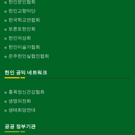
한인문인협회
한인교향악단
한국학교연합회
토론토한인회
한인여성회
한인미술가협회
온주한인실협인협회
한인 공익 네트워크
홍푹정신건강협회
생명의전화
생태희망연대
공공 정부기관