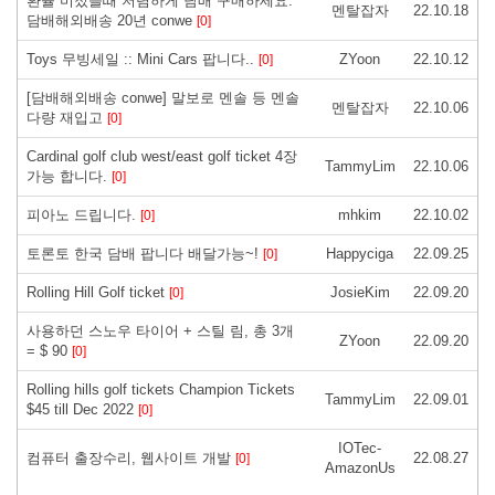
환율 미첬을때 저렴하게 담배 구매하세요.
멘탈잡자
22.10.18
담배해외배송 20년 conwe
[0]
Toys 무빙세일 :: Mini Cars 팝니다..
ZYoon
22.10.12
[0]
[담배해외배송 conwe] 말보로 멘솔 등 멘솔
멘탈잡자
22.10.06
다량 재입고
[0]
Cardinal golf club west/east golf ticket 4장
TammyLim
22.10.06
가능 합니다.
[0]
피아노 드립니다.
mhkim
22.10.02
[0]
토론토 한국 담배 팝니다 배달가능~!
Happyciga
22.09.25
[0]
Rolling Hill Golf ticket
JosieKim
22.09.20
[0]
사용하던 스노우 타이어 + 스틸 림, 총 3개
ZYoon
22.09.20
= $ 90
[0]
Rolling hills golf tickets Champion Tickets
TammyLim
22.09.01
$45 till Dec 2022
[0]
IOTec-
컴퓨터 출장수리, 웹사이트 개발
22.08.27
[0]
AmazonUs