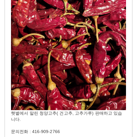
햇볕에서 말린 청양고추( 건고추, 고추가루) 판매하고 있습
니다.
문의전화 : 416-909-2766