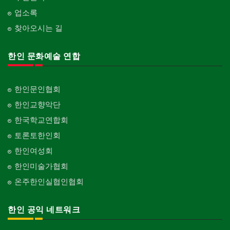
업소록
찾아오시는 길
한인 문화예술 연합
한인문인협회
한인교향악단
한국학교연합회
토론토한인회
한인여성회
한인미술가협회
온주한인실협인협회
한인 공익 네트워크