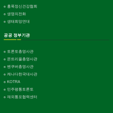
홍푹정신건강협회
생명의전화
생태희망연대
공공 정부기관
토론토총영사관
몬트리올총영사관
벤쿠버총영사관
캐나다한국대사관
KOTRA
민주평통토론토
재외통포협력센터