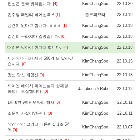
진실은 결국 밝혀집니다.
KimChangSoo
22.10.20
[4]
민주당 패밀리 국어실력~!
블루꾀꼬리
22.10.19
[1]
관련이 없다고 합니다. ㅎㅎㅎ
KimChangSoo
22.10.19
[1]
김건희 구라치다 걸렸습니다.
KimChangSoo
22.10.18
[0]
때리면 맞아야 한다고 합니다.
KimChangSoo
22.10.18
[-4]
세상에나 국가 세금 500억 또 날라갔
KimChangSoo
22.10.15
습니다.
[0]
망신 망신 개망신
KimChangSoo
22.10.13
[0]
제이엔 에이치 파이넨셜과 함께할
JacobsonJr.Robert
22.10.13
파트너 모집합니다.
[0]
1억 8천 9백만원짜리 행사
KimChangSoo
22.10.11
[0]
소문이 사실이었구나.
KimChangSoo
22.10.11
[0]
삭감 삭감 그리고 대통령실 1조 5천
KimChangSoo
22.10.07
억
[0]