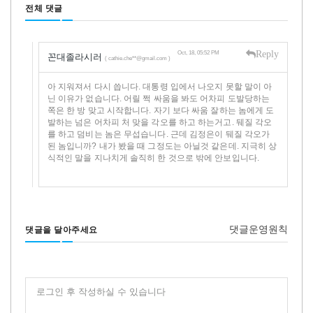
전체 댓글
Reply
Oct, 18, 05:52 PM
꼰대졸라시러
( cathie.che**@gmail.com )
아 지워져서 다시 씁니다. 대통령 입에서 나오지 못할 말이 아
닌 이유가 없습니다. 어릴 쩍 싸움을 봐도 어차피 도발당하는
쪽은 한 방 맞고 시작합니다. 자기 보다 싸움 잘하는 놈에게 도
발하는 넘은 어차피 처 맞을 각오를 하고 하는거고. 뒈질 각오
를 하고 덤비는 놈은 무섭습니다. 근데 김정은이 뒈질 각오가
된 놈입니까? 내가 봤을 때 그정도는 아닐것 같은데. 지극히 상
식적인 말을 지나치게 솔직히 한 것으로 밖에 안보입니다.
댓글운영원칙
댓글을 달아주세요
로그인 후 작성하실 수 있습니다