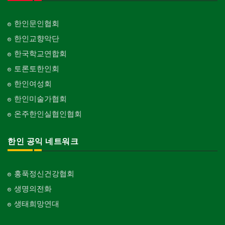
한인문인협회
한인교향악단
한국학교연합회
토론토한인회
한인여성회
한인미술가협회
온주한인실협인협회
한인 공익 네트워크
홍푹정신건강협회
생명의전화
생태희망연대