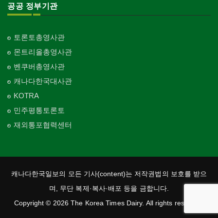
공공 정부기관
토론토총영사관
몬트리올총영사관
벤쿠버총영사관
캐나다한국대사관
KOTRA
민주평통토론토
재외통포협력센터
캐나다한국일보의 모든 기사(content)는 저작권법의 보호를 받으
며, 무단 복제·복사·배포 등을 금합니다.
Copyright © 2026 The Korea Times Dairy. All rights reserved.