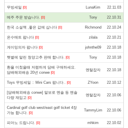
무빙세일
LunaKim
22.11.03
[0]
메주 주문 받습니다.
Tony
22.10.31
[0]
한국 소설책 ,좋은 값에 삽니다
Richmond
22.10.24
[0]
온수매트 팝니다
zilala
22.10.21
[0]
게이밍의자 팝니다
johnthe09
22.10.18
[0]
햇볕에 말린 청양고추 판매 합니다.
Tony
22.10.18
[0]
환율 미첬을때 저렴하게 담배 구매하세요.
멘탈잡자
22.10.18
담배해외배송 20년 conwe
[0]
Toys 무빙세일 :: Mini Cars 팝니다..
ZYoon
22.10.12
[0]
[담배해외배송 conwe] 말보로 멘솔 등 멘솔
멘탈잡자
22.10.06
다량 재입고
[0]
Cardinal golf club west/east golf ticket 4장
TammyLim
22.10.06
가능 합니다.
[0]
피아노 드립니다.
mhkim
22.10.02
[0]