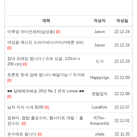
제목
작성자
작성일
마루망 아이언세트(남성용)
Jason
22.12.24
[0]
여성용 잭시오 드라이버/스카티카메론 퍼터
Jason
22.12.24
[0]
침대 프레임 팝니다 ( 슈퍼 싱글, 110cm x
드가
22.12.23
200 cm)
[0]
토론토 한국 담배 팝니다 배달가능~! 직거래
Happyciga
22.12.09
[0]
■■ 담배해외배송 20년 No.1 콘위 conwe ■■
멘탈잡자
22.12.08
[0]
남자 지샥 시계 $100
LunaKim
22.12.07
[0]
컴퓨터 ,랩탑 출장수리, 웹사이트 개발 :: 출
IOTec-
22.12.01
장수리.
AmazonUs
[0]
온수매트 팝니다
zilala
22.11.26
[0]