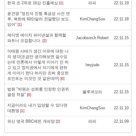
한국 조 2위로 16강 진출예상
라피
22.11.19
[1]
윤건영 “정진석 친형 흑금성 사건 연
루, 북한에 60만달러 전달했단 보도
KimChangSoo
22.11.18
있어”
[1]
제이엔 에이치 파이넨셜과 함께할
JacobsonJr.Robert
22.11.15
파트너 모집합니다.
[2]
이태원 사태가 생긴 이유에 대한 나
의 생각(조금만 생각해보면 알수있
는데 언론에서 이렇게 이야기 안 하
heyjude
22.11.15
고 있고 정치권에서 자기에게 편하
게 이야기 한다 하지만 진짜 중요한
포인트는 이것인 것 같은데!!!)
[0]
법원 "박원순 성희롱 인정한 인권위
블루꾀꼬리
22.11.15
결정 적절"
[0]
지금이라도 내가 입양할 수 있다면
KimChangSoo
22.11.10
대환영
[1]
외신 영국 BBC에뜬 개파양
라피
22.11.09
[2]