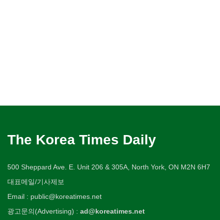
The Korea Times Daily
500 Sheppard Ave. E. Unit 206 & 305A, North York, ON M2N 6H7
대표메일/기사제보
Email : public@koreatimes.net
광고문의(Advertising) :
ad@koreatimes.net