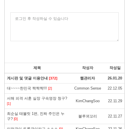
로그인 후 작성하실 수 있습니다
제목
작성자
작성일
게시판 및 댓글 이용안내
웹관리자
26.01.20
[372]
대~~~~한민국 짝짝짝!!!
Common Sense
22.12.05
[2]
서해 피격 서훈 실장 구속영장 청구?
KimChangSoo
22.11.29
[1]
최순실 태블릿 1편, 진짜 주인은 누
블루꾀꼬리
22.11.27
구?
[0]
이런글이 토론글이라고 ㅎㅎㅎ
KimChangSoo
22.11.26