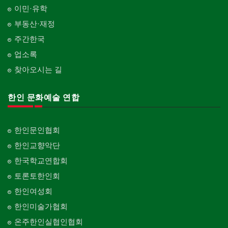
이민·유학
부동산·재정
주간한국
업소록
찾아오시는 길
한인 문화예술 연합
한인문인협회
한인교향악단
한국학교연합회
토론토한인회
한인여성회
한인미술가협회
온주한인실협인협회