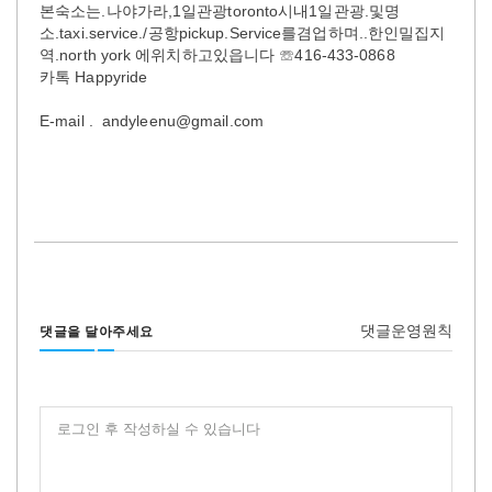
본숙소는.나야가라,1일관광toronto시내1일관광.및명
소.taxi.service./공항pickup.Service를겸업하며..한인밀집지
역.north york 에위치하고있읍니다 ☏416-433-0868
카톡 Happyride
E-mail . andyleenu@gmail.com
댓글운영원칙
댓글을 달아주세요
로그인 후 작성하실 수 있습니다