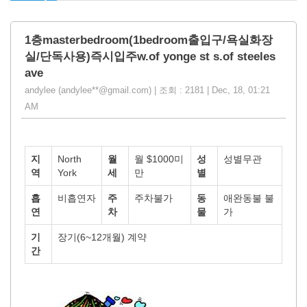
1층masterbedroom(1bedroom출입구/욕실화장
실/단독사용)즉시입주w.of yonge st s.of steeles
ave
andylee (andylee**@gmail.com) | 조회 : 2181 | Dec, 18, 01:21
AM
지
North
월
월 $1000미
성
성별무관
역
York
세
만
별
흡
비흡연자
주
주차불가
동
애완동불 불
연
차
물
가
기
장기(6~12개월) 계약
간