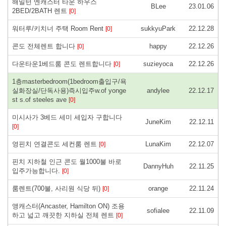
해밀턴 엔캐스터 타운 하우스
BLee
23.01.06
2BED/2BATH 렌트
[0]
워터루/키치너 주택 Room Rent
sukkyuPark
22.12.28
[0]
콘도 전체렌트 합니다
happy
22.12.26
[0]
다운타운1베드룸 콘도 렌트합니다
suzieyoca
22.12.26
[0]
1층masterbedroom(1bedroom출입구/욕
실화장실/단독사용)즉시입주w.of yonge
andylee
22.12.17
st s.of steeles ave
[0]
미시사가 3베드 세미 세입자 구합니다
JuneKim
22.12.11
[0]
영핀치 연결콘도 세컨룸 렌트
LunaKim
22.12.07
[0]
핀치 지하철 인근 콘도 월1000불 바로
DannyHuh
22.11.25
입주가능합니다.
[0]
룸렌트(700불, 사리원 식당 뒤)
orange
22.11.24
[0]
앵캐스터(Ancaster, Hamilton ON) 조용
sofialee
22.11.09
하고 넓고 깨끗한 지하실 전체 렌트
[0]