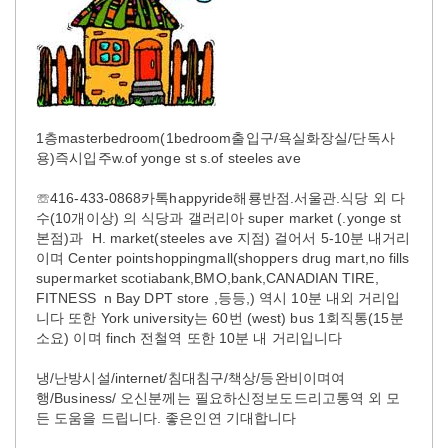
1층masterbedroom(1bedroom출입구/욕실화장실/단독사
용)즉시입주w.of yonge st s.of steeles ave
☏416-433-0868카톡happyride해룡반점.서울관.식당 외 다
수(10개이상) 의 식당과 갤러리아 super market (.yonge st
본점)과 H. market(steeles ave 지점) 걸어서 5-10분 내거리
이며 Center pointshoppingmall(shoppers drug mart,no fills
supermarket scotiabank,BMO,bank,CANADIAN TIRE,
FITNESS n Bay DPT store ,등등,) 역시 10분 내외 거리입
니다 또한 York university는 60번 (west) bus 1회직통(15분
소요) 이며 finch 전철역 또한 10분 내 거리입니다
냉/난방시설/internet/침대침구/책상/등완비이며여
행/Business/ 오신분께는 필요하신정보도드리고통역 외 모
든 도움을 드립니다. 좋은인연 기대합니다