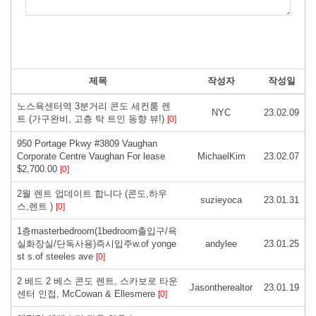
제목
작성자
작성일
노스욕센터역 3분거리 콘도 세컨룸 렌
NYC
23.02.09
트 (가구완비, 고층 탁 트인 동향 뷰!)
[0]
950 Portage Pkwy #3809 Vaughan
Corporate Centre Vaughan For lease
MichaelKim
23.02.07
$2,700.00
[0]
2월 렌트 업데이트 합니다 (콘도,하우
suzieyoca
23.01.31
스,렌트 )
[0]
1층masterbedroom(1bedroom출입구/욕
실화장실/단독사용)즉시입주w.of yonge
andylee
23.01.25
st s.of steeles ave
[0]
2 베드 2 베스 콘도 렌트, 스카보로 타운
Jasontherealtor
23.01.19
센터 인접, McCowan & Ellesmere
[0]