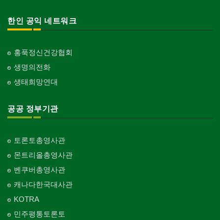
한인 공익 네트워크
홍푹정신건강협회
생명의전화
생태희망연대
공공 정부기관
토론토총영사관
몬트리올총영사관
벤쿠버총영사관
캐나다한국대사관
KOTRA
민주평통토론토