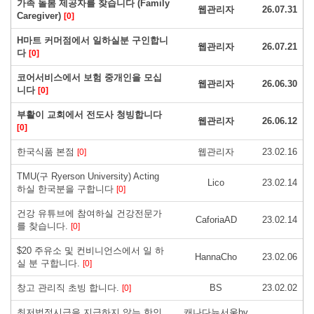
가족 돌봄 제공자를 찾습니다 (Family
웹관리자
26.07.31
Caregiver)
[0]
H마트 커머점에서 일하실분 구인합니
웹관리자
26.07.21
다
[0]
코어서비스에서 보험 중개인을 모십
웹관리자
26.06.30
니다
[0]
부활이 교회에서 전도사 청빙합니다
웹관리자
26.06.12
[0]
한국식품 본점
웹관리자
23.02.16
[0]
TMU(구 Ryerson University) Acting
Lico
23.02.14
하실 한국분을 구합니다
[0]
건강 유튜브에 참여하실 건강전문가
CaforiaAD
23.02.14
를 찾습니다.
[0]
$20 주유소 및 컨비니언스에서 일 하
HannaCho
23.02.06
실 분 구합니다.
[0]
창고 관리직 초빙 합니다.
BS
23.02.02
[0]
최저법정시급을 지급하지 않는 한인
캐나다뉴서울by