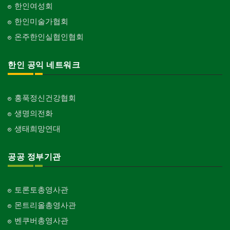
한인여성회
한인미술가협회
온주한인실협인협회
한인 공익 네트워크
홍푹정신건강협회
생명의전화
생태희망연대
공공 정부기관
토론토총영사관
몬트리올총영사관
벤쿠버총영사관