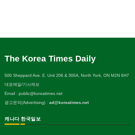
The Korea Times Daily
500 Sheppard Ave. E. Unit 206 & 305A, North York, ON M2N 6H7
대표메일/기사제보
Email : public@koreatimes.net
광고문의(Advertising) :
ad@koreatimes.net
캐나다 한국일보