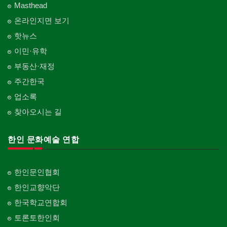
Masthead
온라인지면 보기
핫뉴스
이민·유학
부동산·재정
주간한국
업소록
찾아오시는 길
한인 문화예술 연합
한인문인협회
한인교향악단
한국학교연합회
토론토한인회