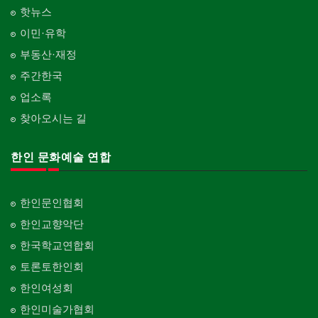
핫뉴스
이민·유학
부동산·재정
주간한국
업소록
찾아오시는 길
한인 문화예술 연합
한인문인협회
한인교향악단
한국학교연합회
토론토한인회
한인여성회
한인미술가협회