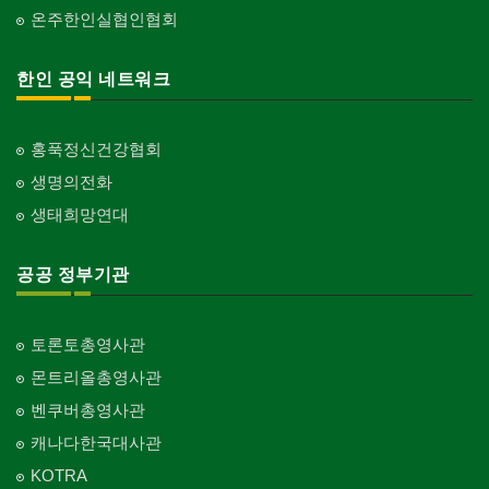
온주한인실협인협회
한인 공익 네트워크
홍푹정신건강협회
생명의전화
생태희망연대
공공 정부기관
토론토총영사관
몬트리올총영사관
벤쿠버총영사관
캐나다한국대사관
KOTRA