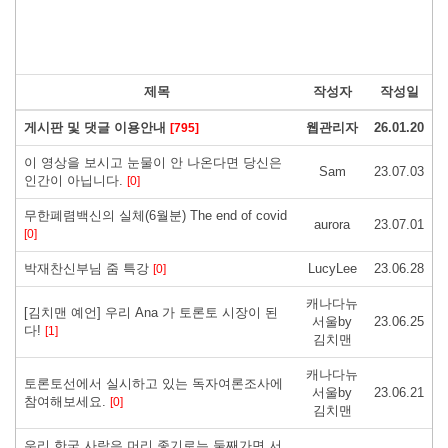
제목
작성자
작성일
게시판 및 댓글 이용안내
웹관리자
26.01.20
[795]
이 영상을 보시고 눈물이 안 나온다면 당신은
Sam
23.07.03
인간이 아닙니다.
[0]
무한폐렴백신의 실체(6월분) The end of covid
aurora
23.07.01
[0]
박재찬신부님 줌 특강
LucyLee
23.06.28
[0]
캐나다뉴
[김치맨 예언] 우리 Ana 가 토론토 시장이 된
서울by
23.06.25
다!
[1]
김치맨
캐나다뉴
토론토선에서 실시하고 있는 독자여론조사에
서울by
23.06.21
참여해보세요.
[0]
김치맨
우리 한국 사람은 머리 좋기로는 둘째가면 서