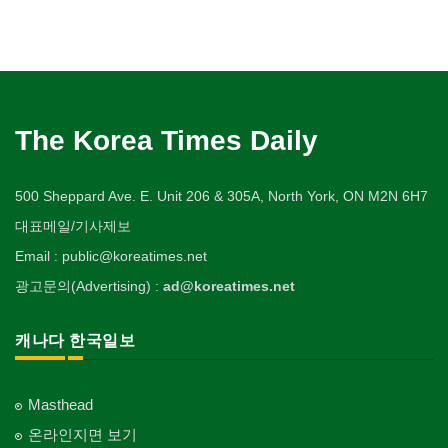
The Korea Times Daily
500 Sheppard Ave. E. Unit 206 & 305A, North York, ON M2N 6H7
대표메일/기사제보
Email : public@koreatimes.net
광고문의(Advertising) :
ad@koreatimes.net
캐나다 한국일보
Masthead
온라인지면 보기