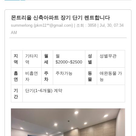
몬트리올 신축아파트 장기 단기 렌트합니다
summerlong (pkm11**@gmail.com) | 조회 : 3858 | Jul, 30, 07:34
AM
지
기타지
월
월
성
성별무관
역
역
세
$2000~$2500
별
흡
비흡연
주
주차가능
동
애완동물 가
연
자
차
물
능
기
단기(1~6개월) 계약
간