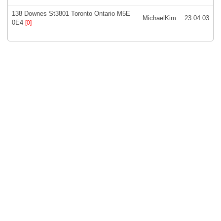
138 Downes St3801 Toronto Ontario M5E
MichaelKim
23.04.03
0E4
[0]