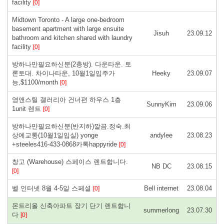
facility
[0]
Midtown Toronto - A large one-bedroom
basement apartment with large ensuite
Jisuh
23.09.12
bathroom and kitchen shared with laundry
facility
[0]
방하나만필요하신분(2층방). 다운타운. 토
론토대. 차이나타운, 10월1일입주가
Heeky
23.09.07
능,$1100/month
[0]
영앤스틸 갤러리아 건너편 하우스 1층
SunnyKim
23.09.06
1unit 렌트
[0]
방하나만필요하신분(반지하)깔끔.정숙.최
상에교통(10월1일입실) yonge
andylee
23.08.23
+steeles416-433-0868카톡happyride
[0]
창고 (Warehouse) 스페이스 렌트합니다.
NB DC
23.08.15
[0]
벨 인터넷 8월 4-5일 스페셜
Bell internet
23.08.04
[0]
몬트리올 신축아파트 장기 단기 렌트합니
summerlong
23.07.30
다
[0]