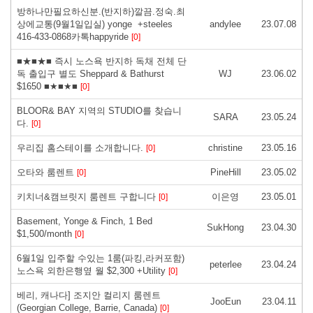
방하나만필요하신분.(반지하)깔끔.정숙.최
상에교통(9월1일입실) yonge +steeles
andylee
23.07.08
416-433-0868카톡happyride
[0]
■★■★■ 즉시 노스욕 반지하 독채 전체 단
독 출입구 별도 Sheppard & Bathurst
WJ
23.06.02
$1650 ■★■★■
[0]
BLOOR& BAY 지역의 STUDIO를 찾습니
SARA
23.05.24
다.
[0]
우리집 홈스테이를 소개합니다.
christine
23.05.16
[0]
오타와 룸렌트
PineHill
23.05.02
[0]
키치너&캠브릿지 룸렌트 구합니다
이은영
23.05.01
[0]
Basement, Yonge & Finch, 1 Bed
SukHong
23.04.30
$1,500/month
[0]
6월1일 입주할 수있는 1룸(파킹,라커포함)
peterlee
23.04.24
노스욕 외한은행옆 월 $2,300 +Utility
[0]
베리, 캐나다] 조지안 컬리지 룸렌트
JooEun
23.04.11
(Georgian College, Barrie, Canada)
[0]