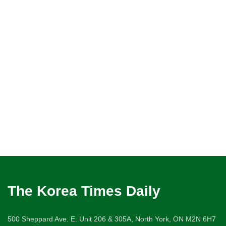
The Korea Times Daily
500 Sheppard Ave. E. Unit 206 & 305A, North York, ON M2N 6H7