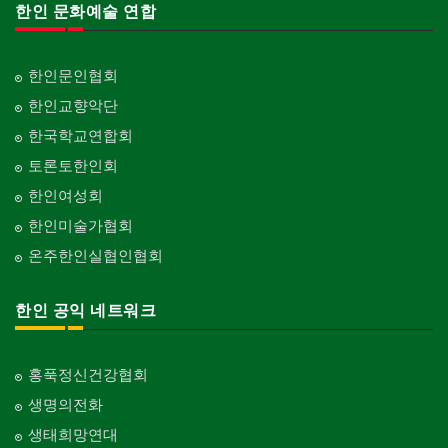
한인 문화예술 연합
한인문인협회
한인교향악단
한국학교연합회
토론토한인회
한인여성회
한인미술가협회
온주한인실협인협회
한인 공익 네트워크
홍푹정신건강협회
생명의전화
생태희망연대