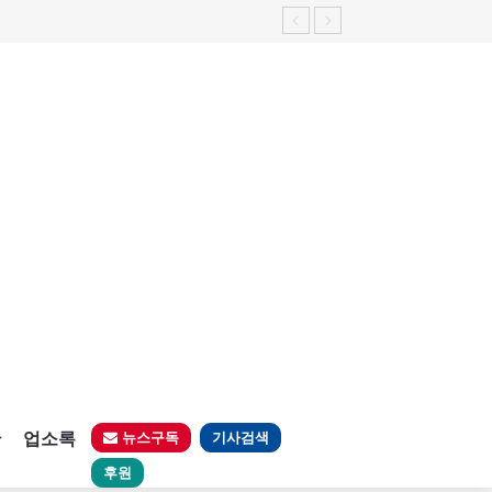
판
업소록
뉴스구독
기사검색
후원