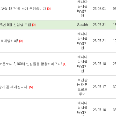
캐나다
뉴서울
꼬영 18 편'을 소개 추천합니다
23.08.01
9
[0]
by김치
맨
23년 9월 신입생 모집
Sarahh
23.07.31
1
[0]
캐나다
뉴서울
무료개방하라!
23.07.21
1
[0]
by김치
맨
캐나다
뉴서울
론토의 2,100채 빈집들을 활용하라구요!
23.07.18
2
[1]
by김치
맨
북관광
tv-태권
광이 곧 재개됩니다.
23.07.17
3
[5]
도로드
투어
캐나다
뉴서울
23.07.10
3
by김치