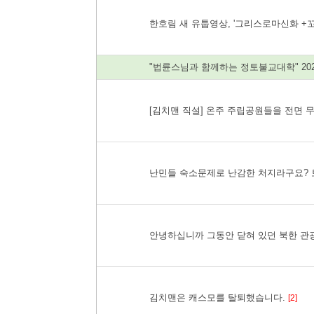
한호림 새 유툽영상, '그리스로마신화 +꼬
"법륜스님과 함께하는 정토불교대학" 20
[김치맨 직설] 온주 주립공원들을 전면 
난민들 숙소문제로 난감한 처지라구요? 토
안녕하십니까 그동안 닫혀 있던 북한 관
김치맨은 캐스모를 탈퇴했습니다.
[2]