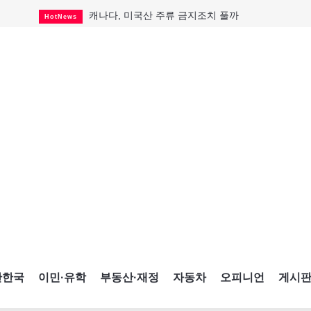
캐나다, 미국산 주류 금지조치 풀까
HotNews
제주 전국체전 10월16일 개막
CultureSports
퇴역 군용기, 산불 진화에 투입
HotNews
국세청 등 해킹 피해자 보상 청구 시작
HotNews
살사축제 총격 용의자 기소
HotNews
아동병원 직원 성범죄 혐의로 기소
HotNews
미국 영주권 수속 한인, 공항서 체포돼
HotNews
K-컬처 크루즈 타고 토론토 달군다
CultureSports
CNE에 한국의 맛과 멋 스며든다
HotNews
간한국
이민·유학
부동산·재정
자동차
오피니언
게시