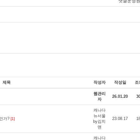
댓글운영
제목
작성자
작성일
조
웹관리
26.01.20
3
자
캐나다
뉴서울
장인가?
23.08.17
1
[1]
by김치
맨
캐나다