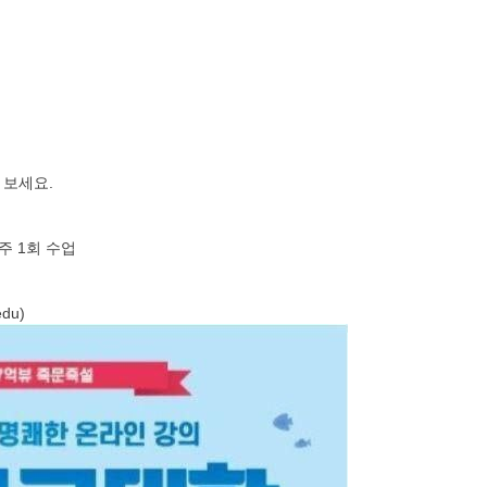
워보세요.
정 주 1회 수업
du)