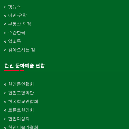
핫뉴스
이민·유학
부동산·재정
주간한국
업소록
찾아오시는 길
한인 문화예술 연합
한인문인협회
한인교향악단
한국학교연합회
토론토한인회
한인여성회
한인미술가협회