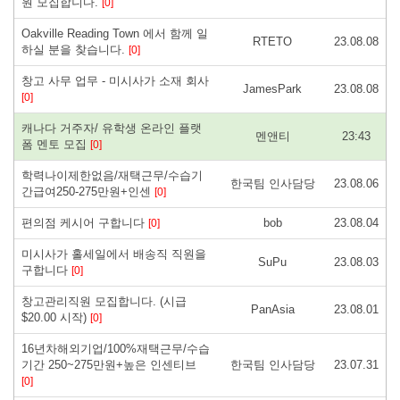
원 모집합니다.
[0]
Oakville Reading Town 에서 함께 일
RTETO
23.08.08
하실 분을 찾습니다.
[0]
창고 사무 업무 - 미시사가 소재 회사
JamesPark
23.08.08
[0]
캐나다 거주자/ 유학생 온라인 플랫
멘앤티
23:43
폼 멘토 모집
[0]
학력나이제한없음/재택근무/수습기
한국팀 인사담당
23.08.06
간급여250-275만원+인센
[0]
편의점 케시어 구합니다
bob
23.08.04
[0]
미시사가 홀세일에서 배송직 직원을
SuPu
23.08.03
구합니다
[0]
창고관리직원 모집합니다. (시급
PanAsia
23.08.01
$20.00 시작)
[0]
16년차해외기업/100%재택근무/수습
기간 250~275만원+높은 인센티브
한국팀 인사담당
23.07.31
[0]