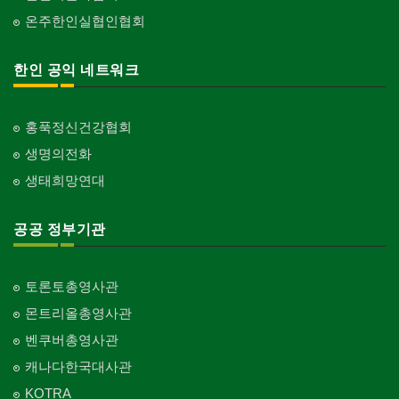
온주한인실협인협회
한인 공익 네트워크
홍푹정신건강협회
생명의전화
생태희망연대
공공 정부기관
토론토총영사관
몬트리올총영사관
벤쿠버총영사관
캐나다한국대사관
KOTRA