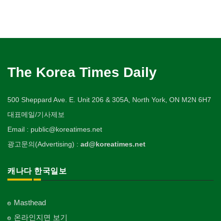
The Korea Times Daily
500 Sheppard Ave. E. Unit 206 & 305A, North York, ON M2N 6H7
대표메일/기사제보
Email : public@koreatimes.net
광고문의(Advertising) :
ad@koreatimes.net
캐나다 한국일보
Masthead
온라인지면 보기