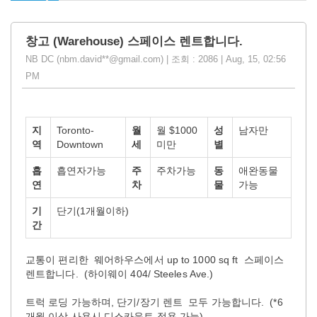
창고 (Warehouse) 스페이스 렌트합니다.
NB DC (nbm.david**@gmail.com) | 조회 : 2086 | Aug, 15, 02:56
PM
지
Toronto-
월
월 $1000
성
남자만
역
Downtown
세
미만
별
흡
흡연자가능
주
주차가능
동
애완동물
연
차
물
가능
기
단기(1개월이하)
간
교통이 편리한 웨어하우스에서 up to 1000 sq ft 스페이스
렌트합니다. (하이웨이 404/ Steeles Ave.)
트럭 로딩 가능하며, 단기/장기 렌트 모두 가능합니다. (*6
개월 이상 사용시 디스카운트 적용 가능)