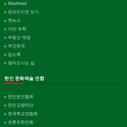
Masthead
온라인지면 보기
핫뉴스
이민·유학
부동산·재정
주간한국
업소록
찾아오시는 길
한인 문화예술 연합
한인문인협회
한인교향악단
한국학교연합회
토론토한인회