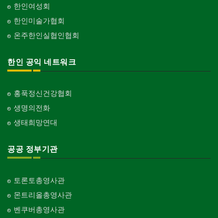
한인여성회
한인미술가협회
온주한인실협인협회
한인 공익 네트워크
홍푹정신건강협회
생명의전화
생태희망연대
공공 정부기관
토론토총영사관
몬트리올총영사관
벤쿠버총영사관