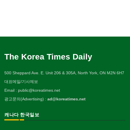
The Korea Times Daily
500 Sheppard Ave. E. Unit 206 & 305A, North York, ON M2N 6H7
대표메일/기사제보
Email : public@koreatimes.net
광고문의(Advertising) :
ad@koreatimes.net
캐나다 한국일보