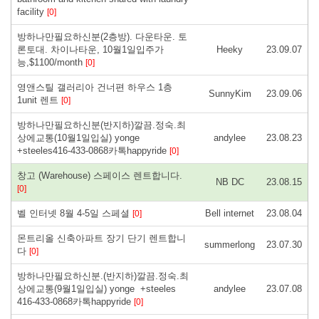
facility
[0]
방하나만필요하신분(2층방). 다운타운. 토
론토대. 차이나타운, 10월1일입주가
Heeky
23.09.07
능,$1100/month
[0]
영앤스틸 갤러리아 건너편 하우스 1층
SunnyKim
23.09.06
1unit 렌트
[0]
방하나만필요하신분(반지하)깔끔.정숙.최
상에교통(10월1일입실) yonge
andylee
23.08.23
+steeles416-433-0868카톡happyride
[0]
창고 (Warehouse) 스페이스 렌트합니다.
NB DC
23.08.15
[0]
벨 인터넷 8월 4-5일 스페셜
Bell internet
23.08.04
[0]
몬트리올 신축아파트 장기 단기 렌트합니
summerlong
23.07.30
다
[0]
방하나만필요하신분.(반지하)깔끔.정숙.최
상에교통(9월1일입실) yonge +steeles
andylee
23.07.08
416-433-0868카톡happyride
[0]