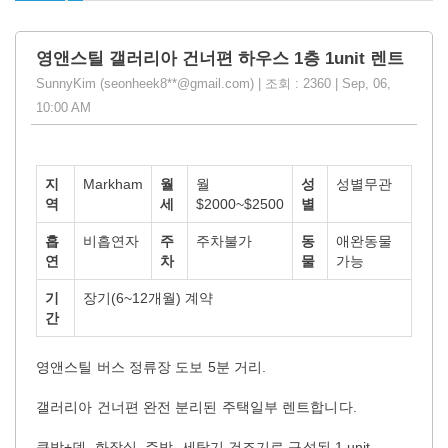
영앤스틸 갤러리아 건너편 하우스 1층 1unit 렌트
SunnyKim (seonheek8**@gmail.com) | 조회 : 2360 | Sep, 06,
10:00 AM
지
Markham
월
월
성
성별무관
역
세
$2000~$2500
별
흡
비흡연자
주
주차불가
동
애완동물
연
차
물
가능
기
장기(6~12개월) 계약
간
영앤스틸 버스 정류장 도보 5분 거리.
갤러리아 건너편 완전 분리된 주택일부 렌트합니다.
큰방+덴, 화장실, 주방, 세탁기 건조기로 구성된 1 unit