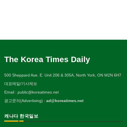
The Korea Times Daily
500 Sheppard Ave. E. Unit 206 & 305A, North York, ON M2N 6H7
대표메일/기사제보
Email : public@koreatimes.net
광고문의(Advertising) :
ad@koreatimes.net
캐나다 한국일보