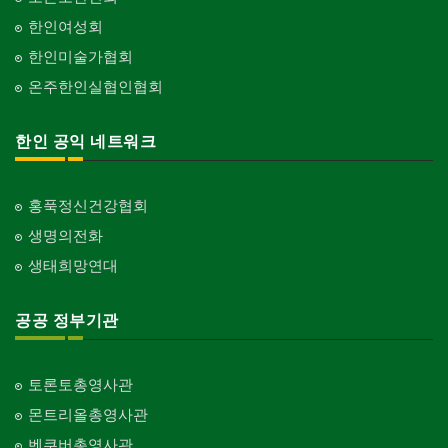
한인여성회
한인미술가협회
온주한인실협인협회
한인 공익 네트워크
홍푹정신건강협회
생명의전화
생태희망연대
공공 정부기관
토론토총영사관
몬트리올총영사관
벤쿠버총영사관