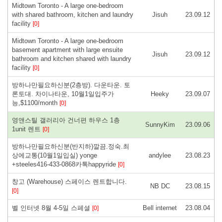
Midtown Toronto - A large one-bedroom
with shared bathroom, kitchen and laundry
Jisuh
23.09.12
facility
[0]
Midtown Toronto - A large one-bedroom
basement apartment with large ensuite
Jisuh
23.09.12
bathroom and kitchen shared with laundry
facility
[0]
방하나만필요하신분(2층방). 다운타운. 토
론토대. 차이나타운, 10월1일입주가
Heeky
23.09.07
능,$1100/month
[0]
영앤스틸 갤러리아 건너편 하우스 1층
SunnyKim
23.09.06
1unit 렌트
[0]
방하나만필요하신분(반지하)깔끔.정숙.최
상에교통(10월1일입실) yonge
andylee
23.08.23
+steeles416-433-0868카톡happyride
[0]
창고 (Warehouse) 스페이스 렌트합니다.
NB DC
23.08.15
[0]
벨 인터넷 8월 4-5일 스페셜
Bell internet
23.08.04
[0]