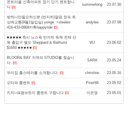
몬트리올 신축아파트 장기 단기 렌트합니
summerlong
23.07.30
다
[0]
방하나만필요하신분.(반지하)깔끔.정숙.최
상에교통(9월1일입실) yonge +steeles
andylee
23.07.08
416-433-0868카톡happyride
[0]
■★■★■ 즉시 노스욕 반지하 독채 전체 단
독 출입구 별도 Sheppard & Bathurst
WJ
23.06.02
$1650 ■★■★■
[0]
BLOOR& BAY 지역의 STUDIO를 찾습니
SARA
23.05.24
다.
[0]
우리집 홈스테이를 소개합니다.
christine
23.05.16
[0]
오타와 룸렌트
PineHill
23.05.02
[0]
키치너&캠브릿지 룸렌트 구합니다
이은영
23.05.01
[0]