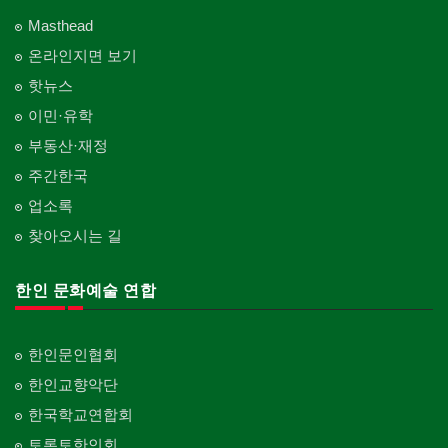
Masthead
온라인지면 보기
핫뉴스
이민·유학
부동산·재정
주간한국
업소록
찾아오시는 길
한인 문화예술 연합
한인문인협회
한인교향악단
한국학교연합회
토론토한인회