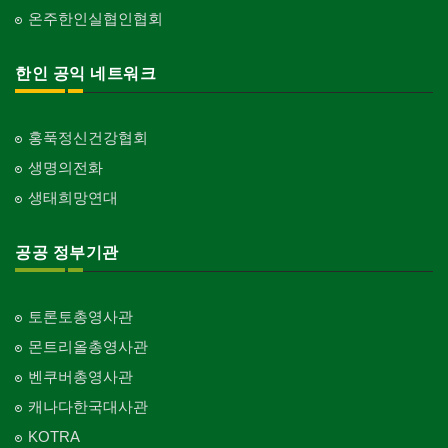
온주한인실협인협회
한인 공익 네트워크
홍푹정신건강협회
생명의전화
생태희망연대
공공 정부기관
토론토총영사관
몬트리올총영사관
벤쿠버총영사관
캐나다한국대사관
KOTRA