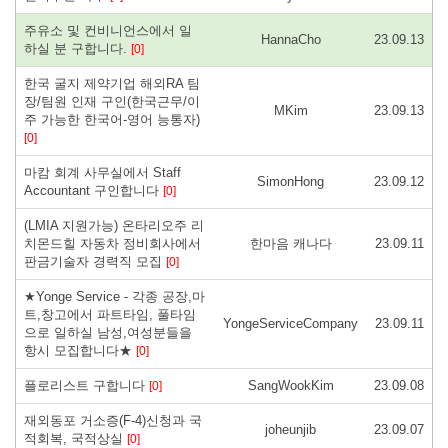
주유소 및 컨비니언스에서 일
HannaCho
23.09.13
하실 분 구합니다.
[0]
한국 굴지 제약기업 해외RA 팀
장/팀원 인재 구인(한국근무/이
MKim
23.09.13
주 가능한 한국어-영어 능통자)
[0]
마캄 회계 사무실에서 Staff
SimonHong
23.09.12
Accountant 구인합니다
[0]
(LMIA 지원가능) 온타리오주 리
치몬드힐 자동차 정비회사에서
한마음 캐나다
23.09.11
판금기술자 경력직 모집
[0]
★Yonge Service - 각종 공장,마
트,창고에서 파트타임, 풀타임
YongeServiceCompany
23.09.11
으로 일하실 남성,여성분들을
항시 모집합니다★
[0]
플로리스트 구합니다
SangWookKim
23.09.08
[0]
재외동포 거소증(F-4)신청과 국
joheunjib
23.09.07
적회복, 국적상실
[0]