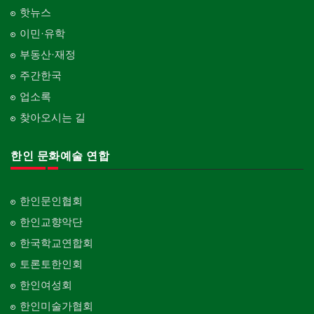
핫뉴스
이민·유학
부동산·재정
주간한국
업소록
찾아오시는 길
한인 문화예술 연합
한인문인협회
한인교향악단
한국학교연합회
토론토한인회
한인여성회
한인미술가협회