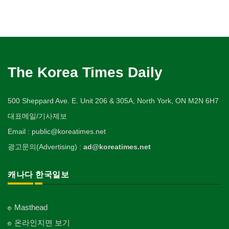
The Korea Times Daily
500 Sheppard Ave. E. Unit 206 & 305A, North York, ON M2N 6H7
대표메일/기사제보
Email : public@koreatimes.net
광고문의(Advertising) :
ad@koreatimes.net
캐나다 한국일보
Masthead
온라인지면 보기