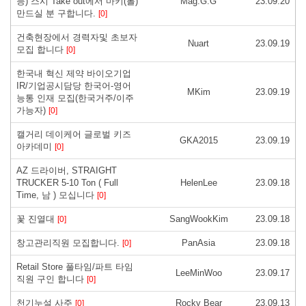
능) 스시 Take out에서 마키(롤)
Mag.G.G
23.09.20
만드실 분 구합니다.
[0]
건축현장에서 경력자및 초보자
Nuart
23.09.19
모집 합니다
[0]
한국내 혁신 제약 바이오기업
IR/기업공시담당 한국어-영어
MKim
23.09.19
능통 인재 모집(한국거주/이주
가능자)
[0]
캘거리 데이케어 글로벌 키즈
GKA2015
23.09.19
아카데미
[0]
AZ 드라이버, STRAIGHT
TRUCKER 5-10 Ton ( Full
HelenLee
23.09.18
Time, 남 ) 모십니다
[0]
꽃 진열대
SangWookKim
23.09.18
[0]
창고관리직원 모집합니다.
PanAsia
23.09.18
[0]
Retail Store 풀타임/파트 타임
LeeMinWoo
23.09.17
직원 구인 합니다
[0]
천기누설 사주
Rocky Bear
23.09.13
[0]