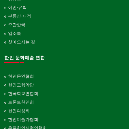
이민·유학
부동산·재정
주간한국
업소록
찾아오시는 길
한인 문화예술 연합
한인문인협회
한인교향악단
한국학교연합회
토론토한인회
한인여성회
한인미술가협회
온주한인실협인협회