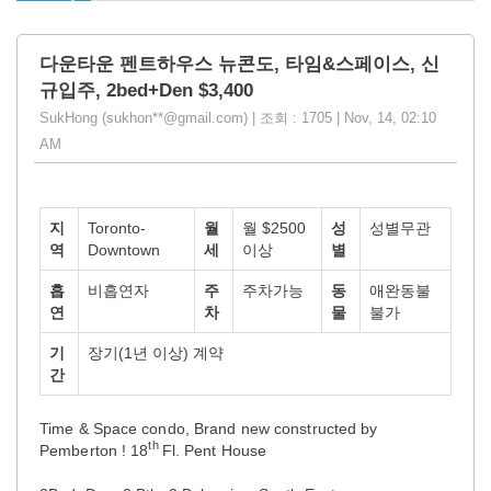
다운타운 펜트하우스 뉴콘도, 타임&스페이스, 신
규입주, 2bed+Den $3,400
SukHong (sukhon**@gmail.com) | 조회 : 1705 | Nov, 14, 02:10
AM
지
Toronto-
월
월 $2500
성
성별무관
역
Downtown
세
이상
별
흡
비흡연자
주
주차가능
동
애완동불
연
차
물
불가
기
장기(1년 이상) 계약
간
Time & Space condo, Brand new constructed by
th
Pemberton ! 18
Fl. Pent House