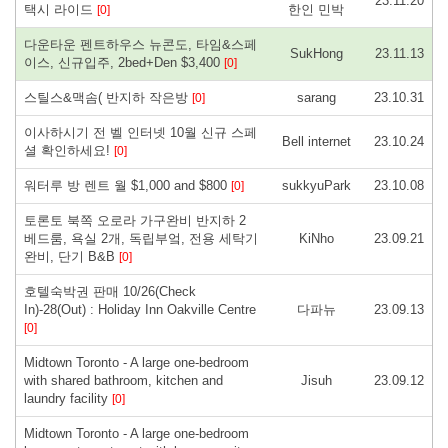
23.11.20
택시 라이드
한인 민박
[0]
다운타운 펜트하우스 뉴콘도, 타임&스페
SukHong
23.11.13
이스, 신규입주, 2bed+Den $3,400
[0]
스틸스&맥솜( 반지하 작은방
sarang
23.10.31
[0]
이사하시기 전 벨 인터넷 10월 신규 스페
Bell internet
23.10.24
셜 확인하세요!
[0]
워터루 방 렌트 월 $1,000 and $800
sukkyuPark
23.10.08
[0]
토론토 북쪽 오로라 가구완비 반지하 2
베드룸, 욕실 2개, 독립부엌, 전용 세탁기
KiNho
23.09.21
완비, 단기 B&B
[0]
호텔숙박권 판매 10/26(Check
In)-28(Out) : Holiday Inn Oakville Centre
다파뉴
23.09.13
[0]
Midtown Toronto - A large one-bedroom
with shared bathroom, kitchen and
Jisuh
23.09.12
laundry facility
[0]
Midtown Toronto - A large one-bedroom