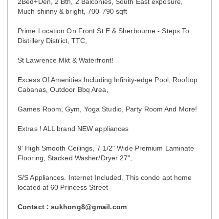
2Bed+Den, 2 Bth, 2 Balconies, South East exposure,
Much shinny & bright, 700-790 sqft
Prime Location On Front St E & Sherbourne - Steps To
Distillery District, TTC,
St Lawrence Mkt & Waterfront!
Excess Of Amenities Including Infinity-edge Pool, Rooftop
Cabanas, Outdoor Bbq Area,
Games Room, Gym, Yoga Studio, Party Room And More!
Extras ! ALL brand NEW appliances
9' High Smooth Ceilings, 7 1/2" Wide Premium Laminate
Flooring, Stacked Washer/Dryer 27",
S/S Appliances. Internet Included. This condo apt home
located at 60 Princess Street
Contact : sukhong8@gmail.com