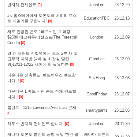
반지하 전체렌트
JohnLee
23.12.20
[0]
JK 홈스테이에서 토론토와 베리의 호스
EducationTBC
23.12.13
트 패밀리를 구합니다!
[0]
새로 완공된 콘도 1베드+ 덴, 1 파킹.
$2580 에그링톤/베설스트(The Foresthill
London
23.12.09
Condo)
[0]
영 앤 쉐퍼드 전철역에서 도보 2분 새 고
급주택 지하방 (샤워실 화장실 딸린
ClaraLee
23.12.09
방)12/11-12/22 사이에 방 필요한분
[0]
다운타운 신축콘도, 펜트하우스 렌트합
SukHong
23.12.08
니다. !
[0]
다운타운 1 베드 + 덴 콘도 전체 렌트합
GoodFriday
23.12.07
니다 !
[0]
룸렌트 - 1315 Lawrence Ave East 근처
smartypants
23.12.05
[0]
하우스 반지하 전체렌트 합니다.
JohnLee
23.11.30
[0]
캐나다 토론토 룸렌트 공항 픽업 한인 콜
캐나다 토론토