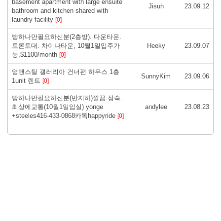
basement apartment with large ensuite
Jisuh
23.09.12
bathroom and kitchen shared with
laundry facility
[0]
방하나만필요하신분(2층방). 다운타운.
토론토대. 차이나타운, 10월1일입주가
Heeky
23.09.07
능,$1100/month
[0]
영앤스틸 갤러리아 건너편 하우스 1층
SunnyKim
23.09.06
1unit 렌트
[0]
방하나만필요하신분(반지하)깔끔.정숙.
최상에교통(10월1일입실) yonge
andylee
23.08.23
+steeles416-433-0868카톡happyride
[0]