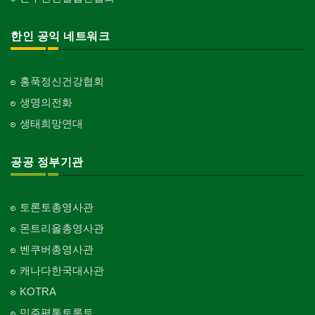
한인 공익 네트워크
홍푹정신건강협회
생명의전화
생태희망연대
공공 정부기관
토론토총영사관
몬트리올총영사관
벤쿠버총영사관
캐나다한국대사관
KOTRA
민주평통토론토