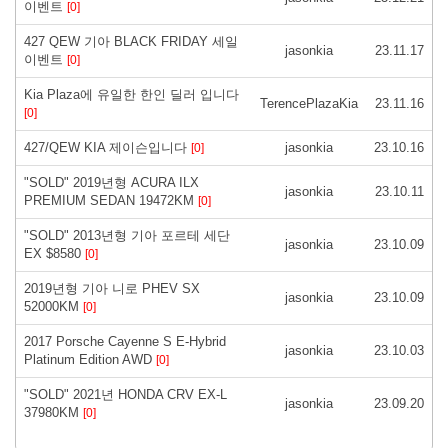
이벤트
[0]
427 QEW 기아 BLACK FRIDAY 세일
jasonkia
23.11.17
이벤트
[0]
Kia Plaza에 유일한 한인 딜러 입니다
TerencePlazaKia
23.11.16
[0]
427/QEW KIA 제이슨입니다
jasonkia
23.10.16
[0]
"SOLD" 2019년형 ACURA ILX
jasonkia
23.10.11
PREMIUM SEDAN 19472KM
[0]
"SOLD" 2013년형 기아 포르테 세단
jasonkia
23.10.09
EX $8580
[0]
2019년형 기아 니로 PHEV SX
jasonkia
23.10.09
52000KM
[0]
2017 Porsche Cayenne S E-Hybrid
jasonkia
23.10.03
Platinum Edition AWD
[0]
"SOLD" 2021년 HONDA CRV EX-L
jasonkia
23.09.20
37980KM
[0]