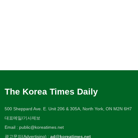
The Korea Times Daily
500 Sheppard Ave. E. Unit 206 & 305A, North York, ON M2N 6H7
대표메일/기사제보
Email : public@koreatimes.net
광고문의(Advertising) :
ad@koreatimes.net