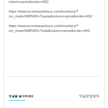
column=price&order=ASC
https://www.torontoautohaus.com/inventory/?
zm_make%5B%5D=Toyota&column=price&order=ASC
https://www.torontoautohaus.com/inventory/?
zm_make%5B%5D=Tesla&column=price&order=ASC
댓글운영원칙
댓글을 달아주세요