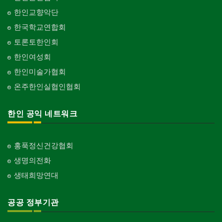
한인교향악단
한국학교연합회
토론토한인회
한인여성회
한인미술가협회
온주한인실협인협회
한인 공익 네트워크
홍푹정신건강협회
생명의전화
생태희망연대
공공 정부기관