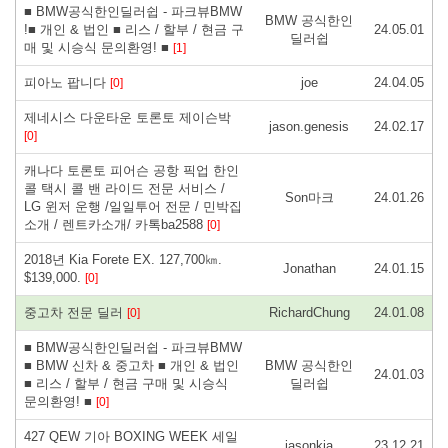
■ BMW공식한인딜러쉽 - 파크뷰BMW
BMW 공식한인
!■ 개인 & 법인 ■ 리스 / 할부 / 현금 구
24.05.01
딜러쉽
매 및 시승식 문의환영! ■
[1]
피아노 팝니다
joe
24.04.05
[0]
제네시스 다운타운 토론토 제이슨박
jason.genesis
24.02.17
[0]
캐나다 토론토 피어슨 공항 픽업 한인
콜 택시 콜 밴 라이드 전문 서비스 /
Son마크
24.01.26
LG 윈저 운행 /일일투어 전문 / 민박집
소개 / 렌트카소개/ 카톡ba2588
[0]
2018년 Kia Forete EX. 127,700㎞.
Jonathan
24.01.15
$139,000.
[0]
중고차 전문 딜러
RichardChung
24.01.08
[0]
■ BMW공식한인딜러쉽 - 파크뷰BMW
■ BMW 신차 & 중고차 ■ 개인 & 법인
BMW 공식한인
24.01.03
■ 리스 / 할부 / 현금 구매 및 시승식
딜러쉽
문의환영! ■
[0]
427 QEW 기아 BOXING WEEK 세일
jasonkia
23.12.21