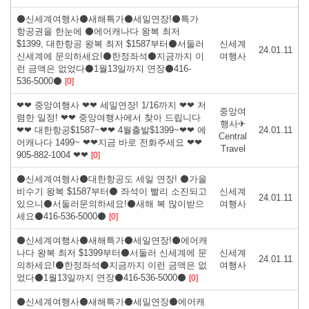
⚫신세계여행사⚫새해특가⚫세일연장!⚫특가
항공권을 한눈에 ⚫에어캐나다 왕복 최저
$1399, 대한항공 왕복 최저 $1587부터⚫서둘러
신세계
24.01.11
신세계에 문의하세요!⚫한정좌석⚫지금까지 이
여행사
런 금액은 없었다⚫1월13일까지 연장⚫416-
536-5000⚫
[0]
❤❤ 중앙여행사 ❤❤ 세일연장! 1/16까지 ❤❤ 저
중앙여
렴한 일정! ❤❤ 중앙여행사에서 찾아 드립니다
행사✈
❤❤ 대한항공$1587~❤❤ 4월출발$1399~❤❤ 에
24.01.11
Central
어캐나다 1499~ ❤❤지금 바로 전화주세요 ❤❤
Travel
905-882-1004 ❤❤
[0]
⚫신세계여행사⚫대한항공도 세일 연장! ⚫가을
비수기 왕복 $1587부터⚫ 좌석이 빨리 소진되고
신세계
24.01.11
있으니⚫서둘러문의하세요!⚫새해 복 많이받으
여행사
세요⚫416-536-5000⚫
[0]
⚫신세계여행사⚫새해특가⚫세일연장!⚫에어캐
나다 왕복 최저 $1399부터⚫서둘러 신세계에 문
신세계
24.01.11
의하세요!⚫한정좌석⚫지금까지 이런 금액은 없
여행사
었다⚫1월13일까지 연장⚫416-536-5000⚫
[0]
⚫신세계여행사⚫새해특가⚫세일연장⚫에어캐