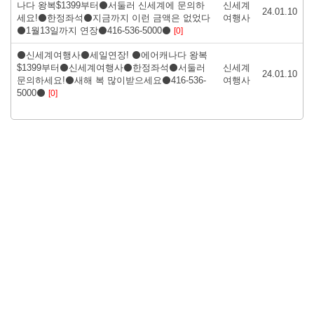
나다 왕복$1399부터⚫서둘러 신세계에 문의하
신세계
24.01.10
세요!⚫한정좌석⚫지금까지 이런 금액은 없었다
여행사
⚫1월13일까지 연장⚫416-536-5000⚫
[0]
⚫신세계여행사⚫세일연장! ⚫에어캐나다 왕복
$1399부터⚫신세계여행사⚫한정좌석⚫서둘러
신세계
24.01.10
문의하세요!⚫새해 복 많이받으세요⚫416-536-
여행사
5000⚫
[0]