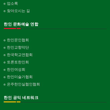
업소록
찾아오시는 길
한인 문화예술 연합
한인문인협회
한인교향악단
한국학교연합회
토론토한인회
한인여성회
한인미술가협회
온주한인실협인협회
한인 공익 네트워크