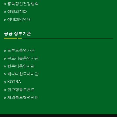
홍푹정신건강협회
생명의전화
생태희망연대
공공 정부기관
토론토총영사관
몬트리올총영사관
벤쿠버총영사관
캐나다한국대사관
KOTRA
민주평통토론토
재외통포협력센터