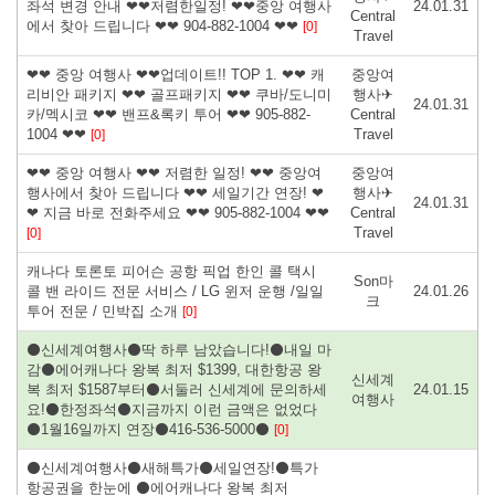
좌석 변경 안내 ❤❤저렴한일정! ❤❤중앙 여행사
24.01.31
Central
에서 찾아 드립니다 ❤❤ 904-882-1004 ❤❤
[0]
Travel
❤❤ 중앙 여행사 ❤❤업데이트!! TOP 1. ❤❤ 캐
중앙여
리비안 패키지 ❤❤ 골프패키지 ❤❤ 쿠바/도니미
행사✈
24.01.31
카/멕시코 ❤❤ 밴프&록키 투어 ❤❤ 905-882-
Central
1004 ❤❤
Travel
[0]
❤❤ 중앙 여행사 ❤❤ 저렴한 일정! ❤❤ 중앙여
중앙여
행사에서 찾아 드립니다 ❤❤ 세일기간 연장! ❤
행사✈
24.01.31
❤ 지금 바로 전화주세요 ❤❤ 905-882-1004 ❤❤
Central
Travel
[0]
캐나다 토론토 피어슨 공항 픽업 한인 콜 택시
Son마
콜 밴 라이드 전문 서비스 / LG 윈저 운행 /일일
24.01.26
크
투어 전문 / 민박집 소개
[0]
⚫신세계여행사⚫딱 하루 남았습니다!⚫내일 마
감⚫에어캐나다 왕복 최저 $1399, 대한항공 왕
신세계
복 최저 $1587부터⚫서둘러 신세계에 문의하세
24.01.15
여행사
요!⚫한정좌석⚫지금까지 이런 금액은 없었다
⚫1월16일까지 연장⚫416-536-5000⚫
[0]
⚫신세계여행사⚫새해특가⚫세일연장!⚫특가
항공권을 한눈에 ⚫에어캐나다 왕복 최저