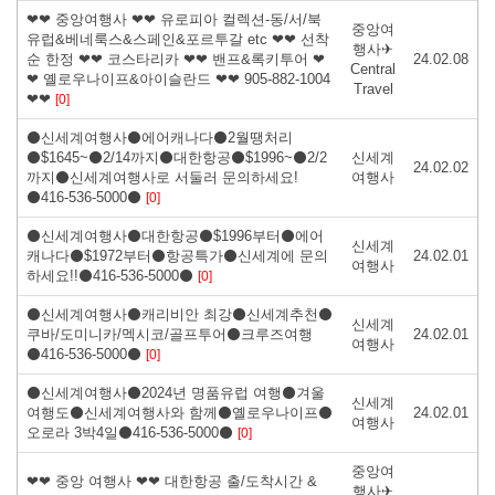
❤❤ 중앙여행사 ❤❤ 유로피아 컬렉션-동/서/북
중앙여
유럽&베네룩스&스페인&포르투갈 etc ❤❤ 선착
행사✈
순 한정 ❤❤ 코스타리카 ❤❤ 밴프&록키투어 ❤
24.02.08
Central
❤ 옐로우나이프&아이슬란드 ❤❤ 905-882-1004
Travel
❤❤
[0]
⚫신세계여행사⚫에어캐나다⚫2월땡처리
⚫$1645~⚫2/14까지⚫대한항공⚫$1996~⚫2/2
신세계
24.02.02
까지⚫신세계여행사로 서둘러 문의하세요!
여행사
⚫416-536-5000⚫
[0]
⚫신세계여행사⚫대한항공⚫$1996부터⚫에어
신세계
캐나다⚫$1972부터⚫항공특가⚫신세계에 문의
24.02.01
여행사
하세요!!⚫416-536-5000⚫
[0]
⚫신세계여행사⚫캐리비안 최강⚫신세계추천⚫
신세계
쿠바/도미니카/멕시코/골프투어⚫크루즈여행
24.02.01
여행사
⚫416-536-5000⚫
[0]
⚫신세계여행사⚫2024년 명품유럽 여행⚫겨울
신세계
여행도⚫신세계여행사와 함께⚫옐로우나이프⚫
24.02.01
여행사
오로라 3박4일⚫416-536-5000⚫
[0]
중앙여
❤❤ 중앙 여행사 ❤❤ 대한항공 출/도착시간 &
행사✈