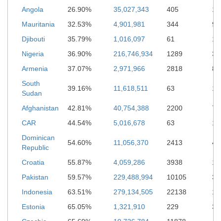
Angola
26.90%
35,027,343
405
1,
Mauritania
32.53%
4,901,981
344
99
Djibouti
35.79%
1,016,097
61
18
Nigeria
36.90%
216,746,934
1289
3,
Armenia
37.07%
2,971,966
2818
8,
South
39.16%
11,618,511
63
13
Sudan
Afghanistan
42.81%
40,754,388
2200
7,
CAR
44.54%
5,016,678
63
11
Dominican
54.60%
11,056,370
2413
4,
Republic
Croatia
55.87%
4,059,286
3938
18
Pakistan
59.57%
229,488,994
10105
30
Indonesia
63.51%
279,134,505
22138
16
Estonia
65.05%
1,321,910
229
3,