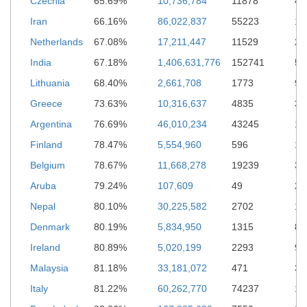
Czechia
65.69%
10,736,784
11878
43
Iran
66.16%
86,022,837
55223
14
Netherlands
67.08%
17,211,447
11529
22
India
67.18%
1,406,631,776
152741
53
Lithuania
68.40%
2,661,708
1773
9,
Greece
73.63%
10,316,637
4835
37
Argentina
76.69%
46,010,234
43245
13
Finland
78.47%
5,554,960
596
11
Belgium
78.67%
11,668,278
19239
34
Aruba
79.24%
107,609
49
29
Nepal
80.10%
30,225,582
2702
12
Denmark
80.19%
5,834,950
1315
8,
Ireland
80.89%
5,020,199
2293
9,
Malaysia
81.18%
33,181,072
471
37
Italy
81.22%
60,262,770
74237
19