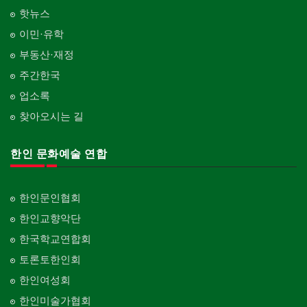
핫뉴스
이민·유학
부동산·재정
주간한국
업소록
찾아오시는 길
한인 문화예술 연합
한인문인협회
한인교향악단
한국학교연합회
토론토한인회
한인여성회
한인미술가협회