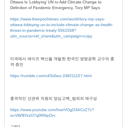
Ottawa Is ‘Lobbying’ UN to Add Climate Change to
Definition of Pandemic Emergency, Tory MP Says
https://www.theepochtimes.com/world/tory-mp-says-
ottawa-lobbying-un-to-include-climate-change-as-health-
threat-in-pandemic-treaty-5561558?
utm_source=ref_share&utm_campaign=copy
미국에서 에이즈 백신을 개발한 한국인 생명공학 교수의 충
격 증언
https://rumble.com/v43s0wz-248211107.html
충격적인 선관위 직원의 양심고백_범죄의 재구성
https://www.youtube.com/live/VOgO3ACzZ7c?
si=VWBYvzO7q0RNqOrv
그림1