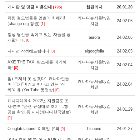
게시판 및 댓글 이용안내
웹관리자
26.01.20
[795]
차량 절도범들을 엄벌에 처해라!
캐나다뉴서울by김
24.02.06
(change.org 청원)
치맨
[1]
항상 당신을 속이고 있는 자들을 공
aurora
24.02.06
개합니다.
[0]
자서전 작성해드립니다
elgoogfolla
24.02.05
[0]
AXE THE TAX! 탄소세를 폐기하
캐나다뉴서울by김
24.02.04
라!
치맨
[0]
펌) 도저히 못 살겠다”..캐나다인들
캐나다뉴서울by김
이 “국가”버리고 떠나고 있는 “진
24.02.04
치맨
짜”이유 (YouTube 동영상)
[0]
캐나다체육회 2022년 지원금도 조
사-본부 "관련 규정대로 조치"...항
캐나다뉴서울by김
24.01.29
공료 확인 등 시사(캐나다한국일보)
치맨
[0]
Conglatulations! 이메일 유의
bluebird
24.01.27
[0]
[KBS 추적 60분] 에서 KOK play 를
캐나다뉴서울by김