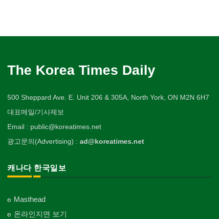
The Korea Times Daily
500 Sheppard Ave. E. Unit 206 & 305A, North York, ON M2N 6H7
대표메일/기사제보
Email : public@koreatimes.net
광고문의(Advertising) :
ad@koreatimes.net
캐나다 한국일보
Masthead
온라인지면 보기