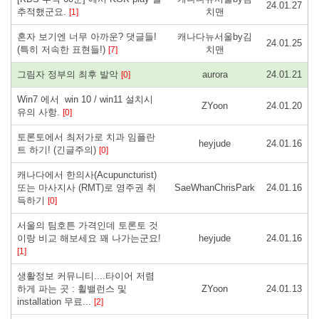
24.01.27
추적했군요.
치맨
[1]
혼자 보기엔 너무 아까운? 댓글들!
캐나다뉴서울by김
24.01.25
(특히 저속한 표현들!)
치맨
[7]
그림자 정부의 최후 발악
aurora
24.01.21
[0]
Win7 에서 win 10 / win11 설치시
ZYoon
24.01.20
유의 사항.
[0]
토론토에서 최저가로 치과 임플란
heyjude
24.01.16
트 하기! (긴글주의)
[0]
캐나다에서 한의사(Acupuncturist)
또는 마사지사 (RMT)로 영주권 취
SaeWhanChrisPark
24.01.16
득하기
[0]
서울의 팀호튼 가격인데 토론토 것
이랑 비교 해보세요 꽤 나가는군요!
heyjude
24.01.16
[1]
생활정보 커뮤니티....타이어 저렴
하게 파는 곳 : 휠밸런스 및
ZYoon
24.01.13
installation 무료...
[2]