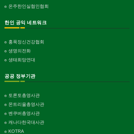
온주한인실협인협회
한인 공익 네트워크
홍푹정신건강협회
생명의전화
생태희망연대
공공 정부기관
토론토총영사관
몬트리올총영사관
벤쿠버총영사관
캐나다한국대사관
KOTRA