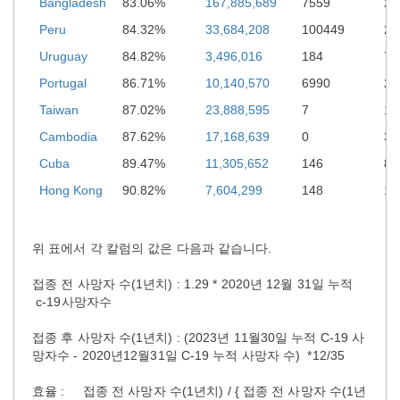
Bangladesh
83.06%
167,885,689
7559
29
Peru
84.32%
33,684,208
100449
22
Uruguay
84.82%
3,496,016
184
7,
Portugal
86.71%
10,140,570
6990
27
Taiwan
87.02%
23,888,595
7
19
Cambodia
87.62%
17,168,639
0
3,
Cuba
89.47%
11,305,652
146
8,
Hong Kong
90.82%
7,604,299
148
14
위 표에서 각 칼럼의 값은 다음과 같습니다.
접종 전 사망자 수(1년치) : 1.29 * 2020년 12월 31일 누적
c-19사망자수
접종 후 사망자 수(1년치) : (2023년 11월30일 누적 C-19 사
망자수 - 2020년12월31일 C-19 누적 사망자 수) *12/35
효율 : 접종 전 사망자 수(1년치) / { 접종 전 사망자 수(1년