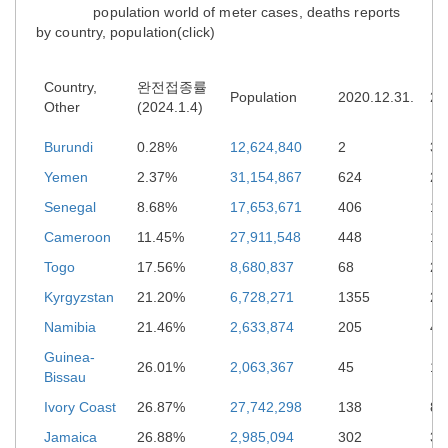
population world of meter cases, deaths reports
by country, population(click)
Country,
완전접종률
Population
2020.12.31.
20
Other
(2024.1.4)
Burundi
0.28%
12,624,840
2
38
Yemen
2.37%
31,154,867
624
2,
Senegal
8.68%
17,653,671
406
1,
Cameroon
11.45%
27,911,548
448
1,
Togo
17.56%
8,680,837
68
29
Kyrgyzstan
21.20%
6,728,271
1355
2,
Namibia
21.46%
2,633,874
205
4,
Guinea-
26.01%
2,063,367
45
17
Bissau
Ivory Coast
26.87%
27,742,298
138
83
Jamaica
26.88%
2,985,094
302
3,