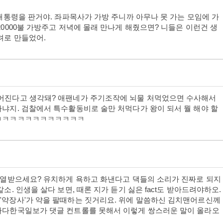
 대통령을 판거야. 좌파목사가 가방 주니까 아무나 못 가는 모임에 가
20000불 가방주고 저녁에 몰래 만나게 해줬으면? 니들은 이런건 생
려로 만들었어.
덮어진다고 생각돼? 애팬네가 주기조작에 뇌물 처먹었으면 수사해서
아냐지. 검찰에서 특수활동비로 술만 처먹다가 왕이 되서 뭘 해야 할
 ㅋㅋㅋㅋㅋㅋㅋㅋㅋㅋㅋㅋ
게 열받으세요? 유치하게 욕하고 화낸다고 댁들의 소리가 진짜로 되지
소. 인생을 살다 보면, 때론 지가 듣기 싫은 fact도 받아드려야하오.
'약장사'가 약을 팔때하는 짓거리요. 위에 말씀하신 김치맨어르신께
캐나다한국일보가 댓글 컨트롤를 못해서 이렇게 쌍스러운 말이 올라오