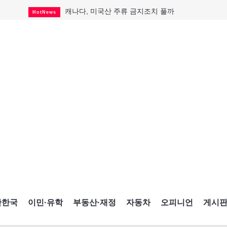
캐나다, 미국산 주류 금지조치 풀까
HotNews
"과도한 재산세 인상 억제"
HotNews
답 안 보이는 이란 전쟁
International
국세청 등 해킹 피해자 보상 청구 시작
HotNews
"美 정보기관, 독일 공항 폭발드론 러시아 소유 
International
성 접대하고, 유흥 주점서 공금 쓰고
HotNews
폭염에 다뉴브강 수위 낮아지자
International
구글과 메타가 발길 돌린 이유
Opinion
CNE에 한국의 맛과 멋 스며든다
HotNews
간한국
이민·유학
부동산·재정
자동차
오피니언
게시