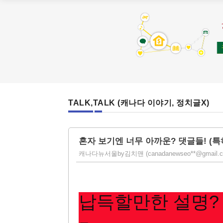
TALK,TALK (캐나다 이야기, 정치글X)
혼자 보기엔 너무 아까운? 댓글들! (특
캐나다뉴서울by김치맨 (canadanewseo**@gmail.com) |
납득할만한 설명?