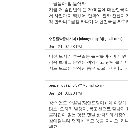
수꼴들아 잘 들어라.
지금 저 술집년이 돈 2000불에 대한민국
서 사진까지 찍었어. 만약에 진짜 간첩이 
각 안하니? 콜걸 하나가 대한민국을 싸구
수꼴틀딱졸나시러 ( johnnybestg**@gmail.com )
Jan, 24, 07:23 PM
이런 모지리 수구꼴통 틀딱들아~ 이게 
감옥 보내고 본인은 책임지고 당연 물러 
지도 모르는 무식한 놈은 있으나 마나…
peacenjoy ( jchoi37**@gmail.com )
Jan, 24, 09:20 PM
창수 앤드 수꼴님(덤앤드덤머), 왜 이렇
않소. 오히려 빨갱이, 북조선으로 탈남자 같
골라잡아 믿는 것은 옛날 한국재래시장에 
참예절부터 먼저 배우고 댓글 다시오. 
네요.