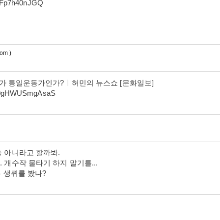
giFp7h40nJGQ
om )
'인가 통일운동가인가?ㅣ허민의 뉴스쇼 [문화일보]
9q0gHWUSmgAsaS
들 아니라고 할까봐.
 개수작 물타기 하지 말기를...
은 생퀴를 봤나?