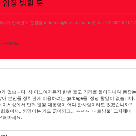
란 입장 밝힐 듯
캐나다 한국일보 편집팀 (editorial@koreatimes.net)
Jan 24 2024 09:04
cle/156894
수가 없습니다. 참 어느여자든지 한번 들고 거리를 돌아다니며 폼잡
아 본인들 정치판에 이용하려는 garbage들, 정녕 할말이 없습니다.
마 이세상에서 탄핵 않될 대통령이 어디 한사람이라도 있겠습니까?
때 희호여사., 쬐명이는 카드 긁어되고... ㅉㅉㅉ "내로남불" 그자체네
 오해마세요.
om )