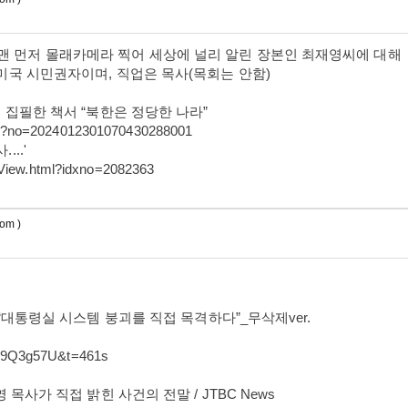
맨 먼저 몰래카메라 찍어 세상에 널리 알린 장본인 최재영씨에 대해
 미국 시민권자이며, 직업은 목사(목회는 안함)
… 집필한 책서 “북한은 정당한 나라”
ml?no=2024012301070430288001
..'
eView.html?idxno=2082363
om )
 “대통령실 시스템 붕괴를 직접 목격하다”_무삭제ver.
Ws9Q3g57U&t=461s
 목사가 직접 밝힌 사건의 전말 / JTBC News