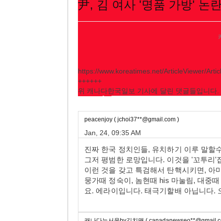
尹, 김 여사 '명품 가방' 논
https://www.koreatimes.net/ArticleViewer/Arti
++++++
위 캐나다한국일보 기사에 달린 댓글들입니다.
peacenjoy ( jchoi37**@gmail.com )
Jan, 24, 09:35 AM
진짜 한국 정치인들, 유치하기 이루 말할
그저 평범한 로망입니다. 이것을 '꼬투리'잡
이런 것을 갖고 특검해서 탄핵시키면, 아
뭉가때 정숙이, 놈현때 his 마눌림, 대중
요. 에라이입니다. 태극기할배 아닙니다.
캐나다뉴서울by김치맨 ( canadanewseo**@gmail.c