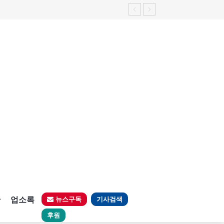
가능성 제기"
판
업소록
뉴스구독
기사검색
후원