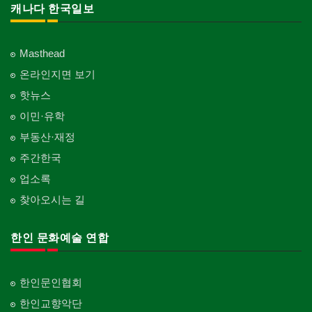
캐나다 한국일보
Masthead
온라인지면 보기
핫뉴스
이민·유학
부동산·재정
주간한국
업소록
찾아오시는 길
한인 문화예술 연합
한인문인협회
한인교향악단