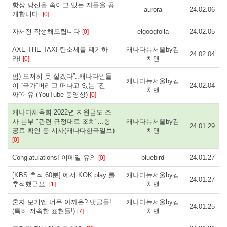
항상 당신을 속이고 있는 자들을 공
aurora
24.02.06
개합니다.
[0]
자서전 작성해드립니다
elgoogfolla
24.02.05
[0]
AXE THE TAX! 탄소세를 폐기하
캐나다뉴서울by김
24.02.04
라!
치맨
[0]
펌) 도저히 못 살겠다”..캐나다인들
캐나다뉴서울by김
이 “국가”버리고 떠나고 있는 “진
24.02.04
치맨
짜”이유 (YouTube 동영상)
[0]
캐나다체육회 2022년 지원금도 조
사-본부 "관련 규정대로 조치"...항
캐나다뉴서울by김
24.01.29
공료 확인 등 시사(캐나다한국일보)
치맨
[0]
Conglatulations! 이메일 유의
bluebird
24.01.27
[0]
[KBS 추적 60분] 에서 KOK play 를
캐나다뉴서울by김
24.01.27
추적했군요.
치맨
[1]
혼자 보기엔 너무 아까운? 댓글들!
캐나다뉴서울by김
24.01.25
(특히 저속한 표현들!)
치맨
[7]