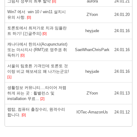
그림자 정부의 최후 발악
aurora
24.01.21
[0]
Win7 에서 win 10 / win11 설치시
ZYoon
24.01.20
유의 사항.
[0]
토론토에서 최저가로 치과 임플란
heyjude
24.01.16
트 하기! (긴글주의)
[0]
캐나다에서 한의사(Acupuncturist)
또는 마사지사 (RMT)로 영주권 취
SaeWhanChrisPark
24.01.16
득하기
[0]
서울의 팀호튼 가격인데 토론토 것
이랑 비교 해보세요 꽤 나가는군요!
heyjude
24.01.16
[1]
생활정보 커뮤니티....타이어 저렴
하게 파는 곳 : 휠밸런스 및
ZYoon
24.01.13
installation 무료...
[2]
랩탑, 컴퓨터 출장수리, 원격수리
IOTec-AmazonUs
24.01.12
합니다.
[0]