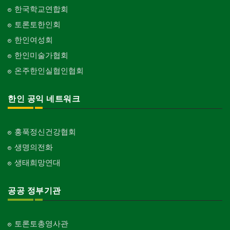
한국학교연합회
토론토한인회
한인여성회
한인미술가협회
온주한인실협인협회
한인 공익 네트워크
홍푹정신건강협회
생명의전화
생태희망연대
공공 정부기관
토론토총영사관