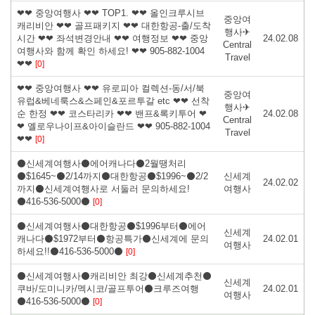
❤❤ 중앙여행사 ❤❤ TOP1. ❤❤ 올인크루시브
중앙여
캐리비안 ❤❤ 골프패키지 ❤❤ 대한항공-출/도착
행사✈
시간 ❤❤ 좌석변경안내 ❤❤ 여행정보 ❤❤ 중앙
24.02.08
Central
여행사와 함께 확인 하세요! ❤❤ 905-882-1004
Travel
❤❤
[0]
❤❤ 중앙여행사 ❤❤ 유로피아 컬렉션-동/서/북
중앙여
유럽&베네룩스&스페인&포르투갈 etc ❤❤ 선착
행사✈
순 한정 ❤❤ 코스타리카 ❤❤ 밴프&록키투어 ❤
24.02.08
Central
❤ 옐로우나이프&아이슬란드 ❤❤ 905-882-1004
Travel
❤❤
[0]
⚫신세계여행사⚫에어캐나다⚫2월땡처리
⚫$1645~⚫2/14까지⚫대한항공⚫$1996~⚫2/2
신세계
24.02.02
까지⚫신세계여행사로 서둘러 문의하세요!
여행사
⚫416-536-5000⚫
[0]
⚫신세계여행사⚫대한항공⚫$1996부터⚫에어
신세계
캐나다⚫$1972부터⚫항공특가⚫신세계에 문의
24.02.01
여행사
하세요!!⚫416-536-5000⚫
[0]
⚫신세계여행사⚫캐리비안 최강⚫신세계추천⚫
신세계
쿠바/도미니카/멕시코/골프투어⚫크루즈여행
24.02.01
여행사
⚫416-536-5000⚫
[0]