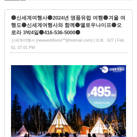
⚫신세계여행사⚫2024년 명품유럽 여행⚫겨울 여
행도⚫신세계여행사와 함께⚫옐로우나이프⚫오
로라 3박4일⚫416-536-5000⚫
신세계여행사 (newworldtoron**@hotmail.com) | 조회 : 627 | Feb,
01, 07:01 PM