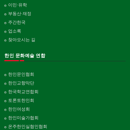
이민·유학
부동산·재정
주간한국
업소록
찾아오시는 길
한인 문화예술 연합
한인문인협회
한인교향악단
한국학교연합회
토론토한인회
한인여성회
한인미술가협회
온주한인실협인협회