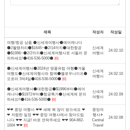
제목
작성자
작성일
여행/항공 상품 ⚫신세계여행사⚫에어캐나다
⚫2월땡처리⚫$1645~⚫2/14까지⚫대한항공
신세계
24.02.10
⚫$1996~⚫2/2까지⚫신세계여행사로 서둘러 문
여행사
의하세요!⚫416-536-5000⚫
[0]
⚫신세계여행사⚫2024년 명품유럽 여행⚫겨울
신세계
여행도⚫신세계여행사와 함께⚫옐로우나이프⚫
24.02.10
여행사
오로라 3박4일⚫416-536-5000⚫
[0]
⚫신세계여행사⚫대한항공⚫$1996부터⚫에어
신세계
캐나다⚫$1972부터⚫항공특가⚫신세계에 문의
24.02.09
여행사
하세요!!⚫416-536-5000⚫
[0]
❤❤ 중앙 여행사 ❤❤ 새해 복 많이 받으세요 ❤
중앙여
❤ 저렴한 일정 ❤❤ 중앙 여행사에서 찾아드립
행사✈
24.02.08
니다 ❤❤ 지금! 바로 연락주세요 ❤❤ 904-882-
Central
1004 ❤❤
Travel
[0]