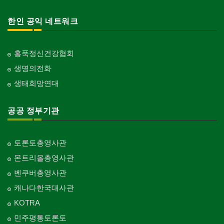
한인 공익 네트워크
홍푹정신건강협회
생명의전화
생태희망연대
공공 정부기관
토론토총영사관
몬트리올총영사관
벤쿠버총영사관
캐나다한국대사관
KOTRA
민주평통토론토