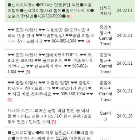
⚫신세계여행사⚫2024년 명품유럽 여행⚫겨울
신세계
여행도⚫신세계여행사와 함께⚫옐로우나이프⚫
24.02.01
여행사
오로라 3박4일⚫416-536-5000⚫
[0]
중앙여
❤❤ 중앙 여행사 ❤❤ 대한항공 출/도착시간 &
행사✈
좌석 변경 안내 ❤❤저렴한일정! ❤❤중앙 여행사
24.01.31
Central
에서 찾아 드립니다 ❤❤ 904-882-1004 ❤❤
[0]
Travel
❤❤ 중앙 여행사 ❤❤업데이트!! TOP 1. ❤❤ 캐
중앙여
리비안 패키지 ❤❤ 골프패키지 ❤❤ 쿠바/도니미
행사✈
24.01.31
카/멕시코 ❤❤ 밴프&록키 투어 ❤❤ 905-882-
Central
1004 ❤❤
Travel
[0]
❤❤ 중앙 여행사 ❤❤ 저렴한 일정! ❤❤ 중앙여
중앙여
행사에서 찾아 드립니다 ❤❤ 세일기간 연장! ❤
행사✈
24.01.31
❤ 지금 바로 전화주세요 ❤❤ 905-882-1004 ❤❤
Central
Travel
[0]
캐나다 토론토 피어슨 공항 픽업 한인 콜 택시
Son마
콜 밴 라이드 전문 서비스 / LG 윈저 운행 /일일
24.01.26
크
투어 전문 / 민박집 소개
[0]
⚫신세계여행사⚫딱 하루 남았습니다!⚫내일 마
감⚫에어캐나다 왕복 최저 $1399, 대한항공 왕