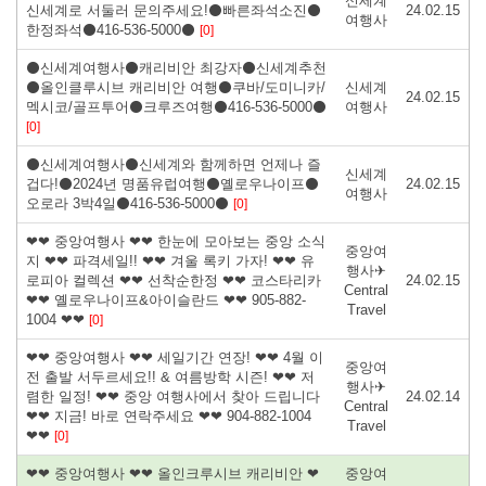
신세계
신세계로 서둘러 문의주세요!⚫빠른좌석소진⚫
24.02.15
여행사
한정좌석⚫416-536-5000⚫
[0]
⚫신세계여행사⚫캐리비안 최강자⚫신세계추천
⚫올인클루시브 캐리비안 여행⚫쿠바/도미니카/
신세계
24.02.15
멕시코/골프투어⚫크루즈여행⚫416-536-5000⚫
여행사
[0]
⚫신세계여행사⚫신세계와 함께하면 언제나 즐
신세계
겁다!⚫2024년 명품유럽여행⚫옐로우나이프⚫
24.02.15
여행사
오로라 3박4일⚫416-536-5000⚫
[0]
❤❤ 중앙여행사 ❤❤ 한눈에 모아보는 중앙 소식
중앙여
지 ❤❤ 파격세일!! ❤❤ 겨울 록키 가자! ❤❤ 유
행사✈
로피아 컬렉션 ❤❤ 선착순한정 ❤❤ 코스타리카
24.02.15
Central
❤❤ 옐로우나이프&아이슬란드 ❤❤ 905-882-
Travel
1004 ❤❤
[0]
❤❤ 중앙여행사 ❤❤ 세일기간 연장! ❤❤ 4월 이
중앙여
전 출발 서두르세요!! & 여름방학 시즌! ❤❤ 저
행사✈
렴한 일정! ❤❤ 중앙 여행사에서 찾아 드립니다
24.02.14
Central
❤❤ 지금! 바로 연락주세요 ❤❤ 904-882-1004
Travel
❤❤
[0]
❤❤ 중앙여행사 ❤❤ 올인크루시브 캐리비안 ❤
중앙여