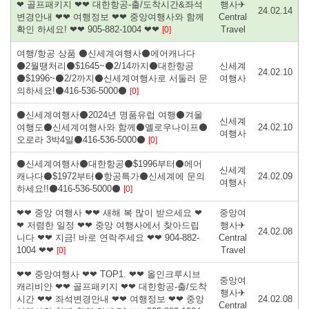
❤ 골프패키지 ❤❤ 대한항공-출/도착시간&좌석
행사✈
24.02.14
변경안내 ❤❤ 여행정보 ❤❤ 중앙여행사와 함께
Central
확인 하세요! ❤❤ 905-882-1004 ❤❤
Travel
[0]
여행/항공 상품 ⚫신세계여행사⚫에어캐나다
⚫2월땡처리⚫$1645~⚫2/14까지⚫대한항공
신세계
24.02.10
⚫$1996~⚫2/2까지⚫신세계여행사로 서둘러 문
여행사
의하세요!⚫416-536-5000⚫
[0]
⚫신세계여행사⚫2024년 명품유럽 여행⚫겨울
신세계
여행도⚫신세계여행사와 함께⚫옐로우나이프⚫
24.02.10
여행사
오로라 3박4일⚫416-536-5000⚫
[0]
⚫신세계여행사⚫대한항공⚫$1996부터⚫에어
신세계
캐나다⚫$1972부터⚫항공특가⚫신세계에 문의
24.02.09
여행사
하세요!!⚫416-536-5000⚫
[0]
❤❤ 중앙 여행사 ❤❤ 새해 복 많이 받으세요 ❤
중앙여
❤ 저렴한 일정 ❤❤ 중앙 여행사에서 찾아드립
행사✈
24.02.08
니다 ❤❤ 지금! 바로 연락주세요 ❤❤ 904-882-
Central
1004 ❤❤
Travel
[0]
❤❤ 중앙여행사 ❤❤ TOP1. ❤❤ 올인크루시브
중앙여
캐리비안 ❤❤ 골프패키지 ❤❤ 대한항공-출/도착
행사✈
시간 ❤❤ 좌석변경안내 ❤❤ 여행정보 ❤❤ 중앙
24.02.08
Central