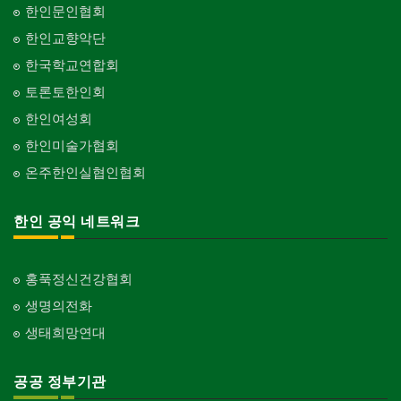
한인문인협회
한인교향악단
한국학교연합회
토론토한인회
한인여성회
한인미술가협회
온주한인실협인협회
한인 공익 네트워크
홍푹정신건강협회
생명의전화
생태희망연대
공공 정부기관