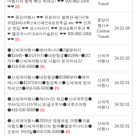
여행사와 함께 확인 하세요! ❤❤ 905-882-1004
Travel
❤❤
[0]
❤❤ 중앙여행사 ❤❤ 유로피아 컬렉션-동/서/북
중앙여
유럽&베네룩스&스페인&포르투갈 etc ❤❤ 선착
행사✈
순 한정 ❤❤ 코스타리카 ❤❤ 밴프&록키투어 ❤
24.02.08
Central
❤ 옐로우나이프&아이슬란드 ❤❤ 905-882-1004
Travel
❤❤
[0]
⚫신세계여행사⚫에어캐나다⚫2월땡처리
⚫$1645~⚫2/14까지⚫대한항공⚫$1996~⚫2/2
신세계
24.02.02
까지⚫신세계여행사로 서둘러 문의하세요!
여행사
⚫416-536-5000⚫
[0]
⚫신세계여행사⚫대한항공⚫$1996부터⚫에어
신세계
캐나다⚫$1972부터⚫항공특가⚫신세계에 문의
24.02.01
여행사
하세요!!⚫416-536-5000⚫
[0]
⚫신세계여행사⚫캐리비안 최강⚫신세계추천⚫
신세계
쿠바/도미니카/멕시코/골프투어⚫크루즈여행
24.02.01
여행사
⚫416-536-5000⚫
[0]
⚫신세계여행사⚫2024년 명품유럽 여행⚫겨울
신세계
여행도⚫신세계여행사와 함께⚫옐로우나이프⚫
24.02.01
여행사
오로라 3박4일⚫416-536-5000⚫
[0]