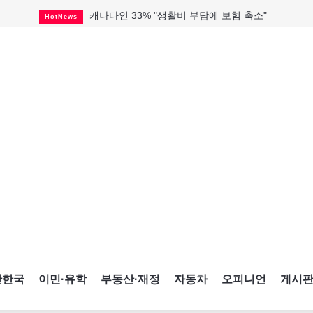
캐나다인 33% "생활비 부담에 보험 축소"
HotNews
해외 수감 한국인 4년 새 25% 늘어
HotNews
"마약 범죄에 연루됐으니 돈 보내라"
HotNews
토론토 살사축제 총격 용의자 체포
HotNews
세계 10대 구조물서 내려오는 CN타워
CultureSports
미시사가서 경찰 수사 중 총격 발생
HotNews
미 총영사관 총격 용의자 2명 체포
HotNews
캐나다 공룡 화석, 주화로 탄생
CultureSports
블루어노인회, 쏠쏠한 지원금 확보
HotNews
간한국
이민·유학
부동산·재정
자동차
오피니언
게시