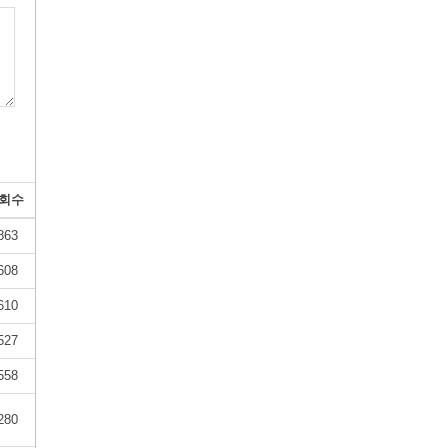
회수
863
608
610
527
558
280