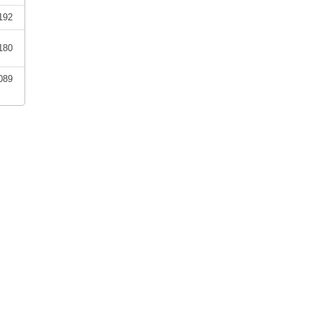
192
180
089