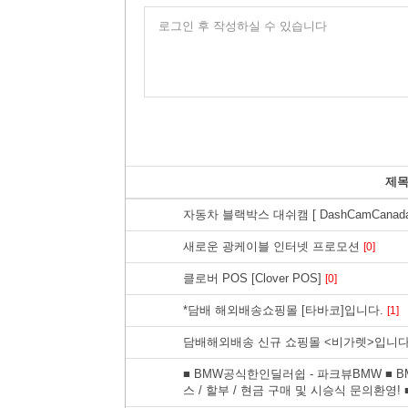
로그인 후 작성하실 수 있습니다
제
자동차 블랙박스 대쉬캠 [ DashCamCanada.
새로운 광케이블 인터넷 프로모션
[0]
클로버 POS [Clover POS]
[0]
*담배 해외배송쇼핑몰 [타바코]입니다.
[1]
담배해외배송 신규 쇼핑몰 <비가렛>입니다
■ BMW공식한인딜러쉽 - 파크뷰BMW ■ BM
스 / 할부 / 현금 구매 및 시승식 문의환영! 