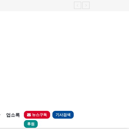
판
업소록
뉴스구독
기사검색
후원