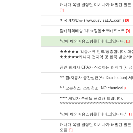
캐나다 옥빌 벌링턴 미시사가 해밀턴 밀
[0]
미국비자발급 ( www.usvisa101.com )
[0]
담배해외배송 1위쇼핑몰★코바포스트
[0]
*담배 해외배송쇼핑몰 [타바코]입니다.
[1]
★★★★★ 각종서류 번역/공증합니다. 화
★★★★★캐나다 전지역 및 한국 발송서
공인 회계사 CPA가 직접하는 최저가 [세금
*** 집/자동차 공간살균(Air Disinfection)
*** 오븐청소. 스팀청소. NO chemical
[0]
***** 세입자 분쟁을 해결해 드립니다.
************************************************
*담배 해외배송쇼핑몰 [타바코]입니다.*
[1]
캐나다 옥빌 벌링턴 미시사가 해밀턴 밀
오픈
[0]