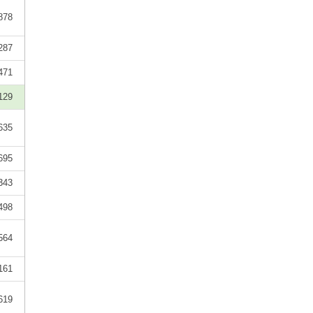
878
287
471
129
635
695
343
498
564
161
619