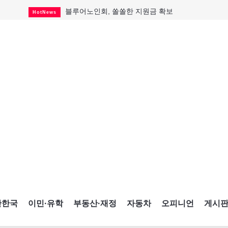
블루어노인회, 쏠쏠한 지원금 확보
HotNews
캐나다인 33% "생활비 부담에 보험 축소"
HotNews
"마약 범죄에 연루됐으니 돈 보내라"
HotNews
토론토 살사축제 총격 용의자 체포
HotNews
세계 10대 구조물서 내려오는 CN타워
CultureSports
이민자의 삶을 문학적 이야기로
CultureSports
미 총영사관 총격 용의자 2명 체포
HotNews
캐나다 공룡 화석, 주화로 탄생
CultureSports
"벌써 내년 여름이 기다려진다"
CultureSports
간한국
이민·유학
부동산·재정
자동차
오피니언
게시