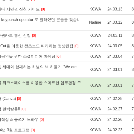
es] 캐나다 시민권 신청 가이드
KCWA
24.03.13
8
[0]
keypunch operator 로 일하셨던 분들을 찾습니
Nadine
24.03.12
8
es] 영주권카드 갱신 신청
KCWA
24.03.11
8
[0]
ces] CapCut을 이용한 왕초보도 따라하는 영상편집
KCWA
24.03.05
8
[0]
ices] 소상공인을 위한 소셜미디어 마케팅
KCWA
24.03.04
7
[0]
es] 다음 세대와 함께하는 차별의 벽 허물기 "We are
KCWA
24.03.01
8
vices] 구글 워크스페이스를 이용한 스마트한 업무환경 구
KCWA
24.03.01
7
바 (Canva)
KCWA
24.02.28
7
[0]
] 컴맹 완벽탈출!!
KCWA
24.02.27
7
[0]
es] 문서작성 & 글쓰기 노하우
KCWA
24.02.26
7
[0]
] 2024년 3월 프로그램
KCWA
24.02.23
7
[0]