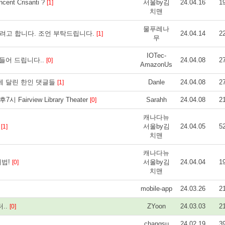
 Crisanti ?
서울by김
24.04.16
1
[1]
치맨
물푸레나
려고 합니다. 조언 부탁드립니다.
24.04.14
2
[1]
무
IOTec-
만들어 드립니다..
24.04.08
2
[0]
AmazonUs
에 달린 한인 댓글들
Danle
24.04.08
2
[1]
airview Library Theater
Sarahh
24.04.08
2
[0]
캐나다뉴
)
서울by김
24.04.05
5
[1]
치맨
캐나다뉴
해법!
서울by김
24.04.04
1
[0]
치맨
mobile-app
24.03.26
2
..
ZYoon
24.03.03
2
[0]
changsu
24.02.19
3