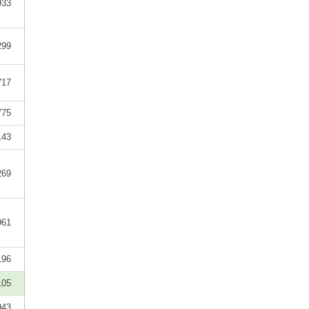
933
299
717
775
143
269
961
196
105
943