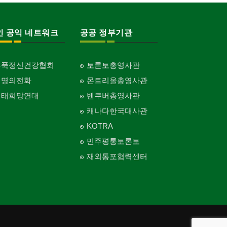
인 공익 네트워크
공공 정부기관
홍푹정신건강협회
토론토총영사관
생명의전화
몬트리올총영사관
생태희망연대
벤쿠버총영사관
캐나다한국대사관
KOTRA
민주평통토론토
재외통포협력센터