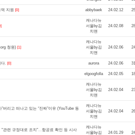
통역 지원
abbybaek
24.02.12
2
[0]
캐나다뉴
서울by김
24.02.08
2
0]
치맨
캐나다뉴
org 청원)
서울by김
24.02.06
2
[1]
치맨
니다.
aurora
24.02.06
3
[0]
elgoogfolla
24.02.05
1
캐나다뉴
서울by김
24.02.04
2
치맨
캐나다뉴
”버리고 떠나고 있는 “진짜”이유 (YouTube 동
서울by김
24.02.04
2
치맨
캐나다뉴
"관련 규정대로 조치"...항공료 확인 등 시사
서울by김
24.01.29
2