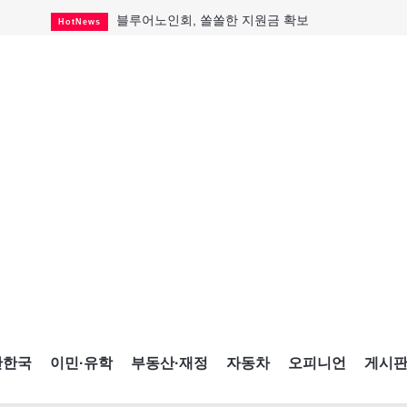
블루어노인회, 쏠쏠한 지원금 확보
HotNews
캐나다인 33% "생활비 부담에 보험 축소"
HotNews
"마약 범죄에 연루됐으니 돈 보내라"
HotNews
토론토 살사축제 총격 용의자 체포
HotNews
세계 10대 구조물서 내려오는 CN타워
CultureSports
이민자의 삶을 문학적 이야기로
CultureSports
미 총영사관 총격 용의자 2명 체포
HotNews
캐나다 공룡 화석, 주화로 탄생
CultureSports
"벌써 내년 여름이 기다려진다"
CultureSports
간한국
이민·유학
부동산·재정
자동차
오피니언
게시