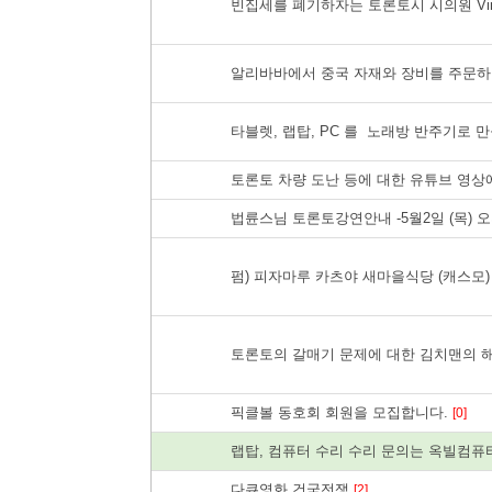
빈집세를 폐기하자는 토론토시 시의원 Vincent
알리바바에서 중국 자재와 장비를 주문하
타블렛, 랩탑, PC 를 노래방 반주기로 
토론토 차량 도난 등에 대한 유튜브 영상
법륜스님 토론토강연안내 -5월2일 (목) 오후7시 F
펌) 피자마루 카츠야 새마을식당 (캐스모
토론토의 갈매기 문제에 대한 김치맨의 
픽클볼 동호회 회원을 모집합니다.
[0]
랩탑, 컴퓨터 수리 수리 문의는 옥빌컴퓨터
다큐영화 건국전쟁
[2]