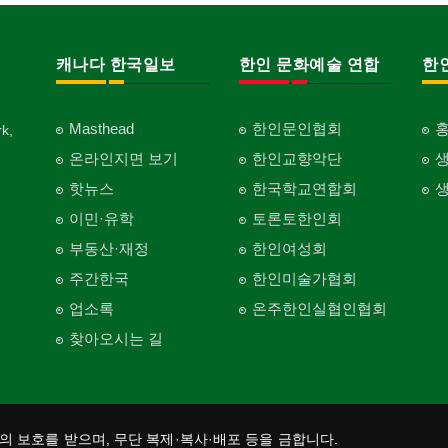
캐나다 한국일보
한인 문화예술 연합
한
Masthead
한인문인협회
k,
온라인지면 보기
한인교향악단
핫뉴스
한국학교연합회
이민·유학
토론토한인회
부동산·재정
한인여성회
주간한국
한인미술가협회
업소록
온주한인실협인협회
찾아오시는 길
법의 보호를 받으며, 무단 복제·복사·배포 등을 금합니다.