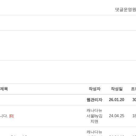
댓글운영
제목
작성자
작성일
조
웹관리자
26.01.20
3
캐나다뉴
습니다.
서울by김
24.04.25
1
[0]
치맨
캐나다뉴