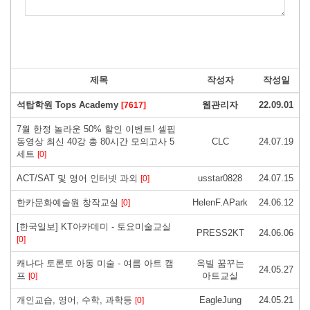
제목
작성자
작성일
석탑학원 Tops Academy
웹관리자
22.09.01
[7617]
7월 한정 놀라운 50% 할인 이벤트! 셀핍
동영상 최신 40강 총 80시간 모의고사 5
CLC
24.07.19
세트
[0]
ACT/SAT 및 영어 인터넷 과외
usstar0828
24.07.15
[0]
한카문화예술원 창작교실
HelenF.APark
24.06.12
[0]
[한국일보] KT아카데미 - 토요미술교실
PRESS2KT
24.06.06
[0]
캐나다 토론토 아동 미술 - 여름 아트 캠
옥빌 꿈꾸는
24.05.27
프
아트교실
[0]
개인교습, 영어, 수학, 과학등
EagleJung
24.05.21
[0]