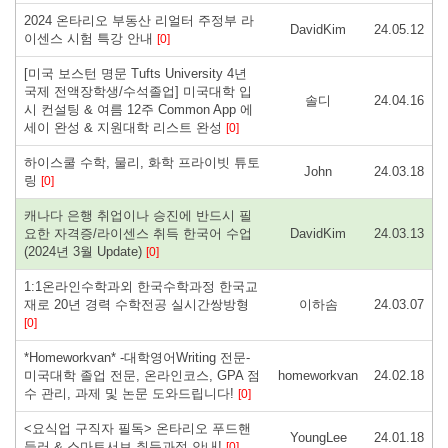
2024 온타리오 부동산 리얼터 주정부 라
DavidKim
24.05.12
이센스 시험 특강 안내
[0]
[미국 보스턴 명문 Tufts University 4년
국제 전액장학생/수석졸업] 미국대학 입
솔디
24.04.16
시 컨설팅 & 여름 12주 Common App 에
세이 완성 & 지원대학 리스트 완성
[0]
하이스쿨 수학, 물리, 화학 프라이빗 튜토
John
24.03.18
링
[0]
캐나다 은행 취업이나 승진에 반드시 필
요한 자격증/라이센스 취득 한국어 수업
DavidKim
24.03.13
(2024년 3월 Update)
[0]
1:1온라인수학과외 한국수학과정 한국교
재로 20년 경력 수학전공 실시간쌍방형
이하솜
24.03.07
[0]
*Homeworkvan* -대학영어Writing 전문-
미국대학 졸업 전문, 온라인코스, GPA 점
homeworkvan
24.02.18
수 관리, 과제 및 논문 도와드립니다!
[0]
<요식업 구직자 필독> 온타리오 푸드핸
YoungLee
24.01.18
들러 & 스마트서브 취득과정 안내!
[0]