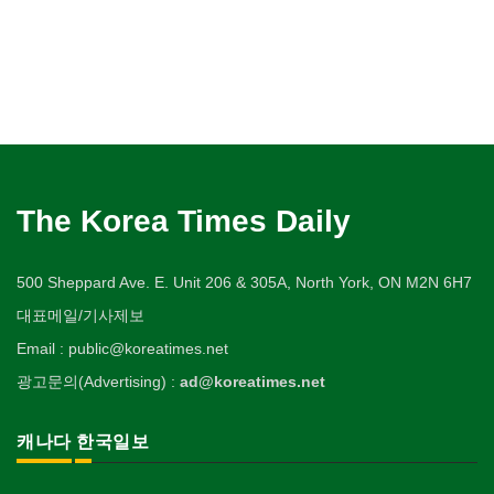
The Korea Times Daily
500 Sheppard Ave. E. Unit 206 & 305A, North York, ON M2N 6H7
대표메일/기사제보
Email : public@koreatimes.net
광고문의(Advertising) :
ad@koreatimes.net
캐나다 한국일보