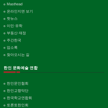
Masthead
온라인지면 보기
핫뉴스
이민·유학
부동산·재정
주간한국
업소록
찾아오시는 길
한인 문화예술 연합
한인문인협회
한인교향악단
한국학교연합회
토론토한인회