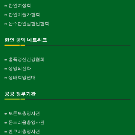
한인여성회
한인미술가협회
온주한인실협인협회
한인 공익 네트워크
홍푹정신건강협회
생명의전화
생태희망연대
공공 정부기관
토론토총영사관
몬트리올총영사관
벤쿠버총영사관