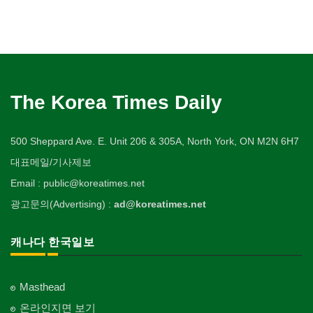
The Korea Times Daily
500 Sheppard Ave. E. Unit 206 & 305A, North York, ON M2N 6H7
대표메일/기사제보
Email : public@koreatimes.net
광고문의(Advertising) :
ad@koreatimes.net
캐나다 한국일보
Masthead
온라인지면 보기