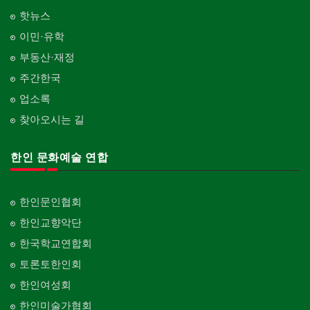
핫뉴스
이민·유학
부동산·재정
주간한국
업소록
찾아오시는 길
한인 문화예술 연합
한인문인협회
한인교향악단
한국학교연합회
토론토한인회
한인여성회
한인미술가협회