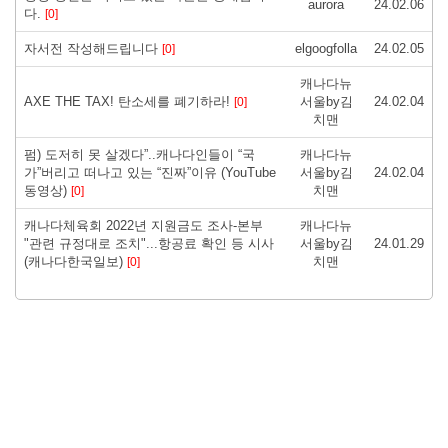
aurora
24.02.06
다.
[0]
자서전 작성해드립니다
elgoogfolla
24.02.05
[0]
캐나다뉴
AXE THE TAX! 탄소세를 폐기하라!
서울by김
24.02.04
[0]
치맨
펌) 도저히 못 살겠다”..캐나다인들이 “국
캐나다뉴
가”버리고 떠나고 있는 “진짜”이유 (YouTube
서울by김
24.02.04
동영상)
치맨
[0]
캐나다체육회 2022년 지원금도 조사-본부
캐나다뉴
"관련 규정대로 조치"...항공료 확인 등 시사
서울by김
24.01.29
(캐나다한국일보)
치맨
[0]