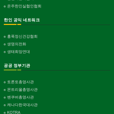
온주한인실협인협회
한인 공익 네트워크
홍푹정신건강협회
생명의전화
생태희망연대
공공 정부기관
토론토총영사관
몬트리올총영사관
벤쿠버총영사관
캐나다한국대사관
KOTRA