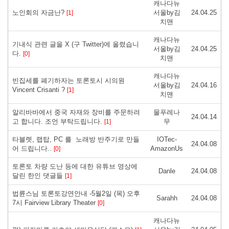
캐나다뉴
노인회의 자금난?
서울by김
24.04.25
[1]
치맨
캐나다뉴
기내식 관련 글을 X (구 Twitter)에 올렸습니
서울by김
24.04.25
다.
[0]
치맨
캐나다뉴
빈집세를 폐기하자는 토론토시 시의원
서울by김
24.04.16
Vincent Crisanti ?
[1]
치맨
알리바바에서 중국 자재와 장비를 주문하려
물푸레나
24.04.14
고 합니다. 조언 부탁드립니다.
무
[1]
타블렛, 랩탑, PC 를 노래방 반주기로 만들
IOTec-
24.04.08
어 드립니다..
AmazonUs
[0]
토론토 차량 도난 등에 대한 유튜브 영상에
Danle
24.04.08
달린 한인 댓글들
[1]
법륜스님 토론토강연안내 -5월2일 (목) 오후
Sarahh
24.04.08
7시 Fairview Library Theater
[0]
캐나다뉴