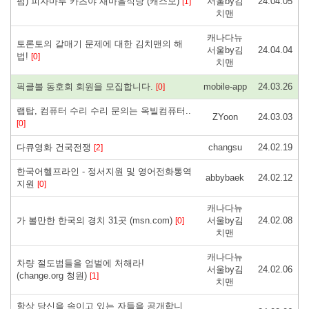
펌) 피자마루 카츠야 새마을식당 (캐스모)
서울by김
24.04.05
[1]
치맨
캐나다뉴
토론토의 갈매기 문제에 대한 김치맨의 해
서울by김
24.04.04
법!
[0]
치맨
픽클볼 동호회 회원을 모집합니다.
mobile-app
24.03.26
[0]
랩탑, 컴퓨터 수리 수리 문의는 옥빌컴퓨터..
ZYoon
24.03.03
[0]
다큐영화 건국전쟁
changsu
24.02.19
[2]
한국어헬프라인 - 정서지원 및 영어전화통역
abbybaek
24.02.12
지원
[0]
캐나다뉴
가 볼만한 한국의 경치 31곳 (msn.com)
서울by김
24.02.08
[0]
치맨
캐나다뉴
차량 절도범들을 엄벌에 처해라!
서울by김
24.02.06
(change.org 청원)
[1]
치맨
항상 당신을 속이고 있는 자들을 공개합니