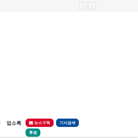
판
업소록
뉴스구독
기사검색
후원