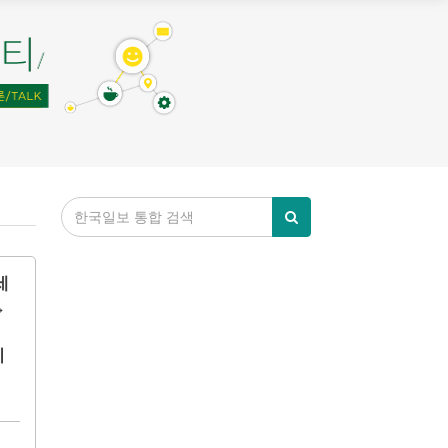
세
↔
지