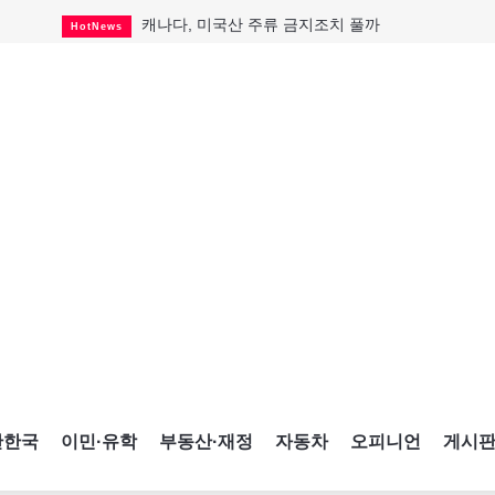
캐나다, 미국산 주류 금지조치 풀까
HotNews
제주 전국체전 10월16일 개막
CultureSports
퇴역 군용기, 산불 진화에 투입
HotNews
국세청 등 해킹 피해자 보상 청구 시작
HotNews
살사축제 총격 용의자 기소
HotNews
아동병원 직원 성범죄 혐의로 기소
HotNews
미국 영주권 수속 한인, 공항서 체포돼
HotNews
K-컬처 크루즈 타고 토론토 달군다
CultureSports
CNE에 한국의 맛과 멋 스며든다
HotNews
간한국
이민·유학
부동산·재정
자동차
오피니언
게시