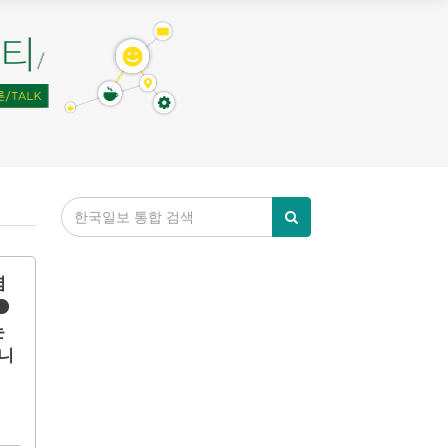
렴
⚫
는
니
겁