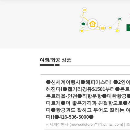
여행/항공 상품
⚫신세계여행사⚫해피이스터! ⚫2인이
해진다!⚫캘거리경유$1501부터⚫몬
몬트리올-인천⚫직항운항⚫대한항공
다르게⚫더 좋은가격과 친절함으로⚫
다⚫항공권도 잘하고 투어도 잘하는
다!!⚫416-536-5000⚫
신세계여행사 (newworldtoron**@hotmail.com) | 조회 