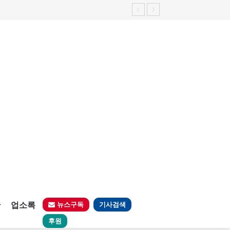
판
업소록
뉴스구독
기사검색
후원