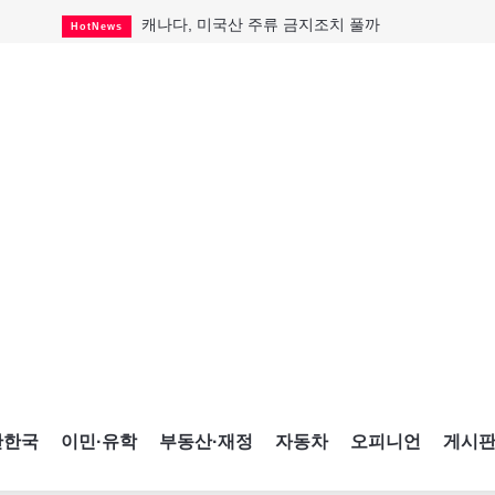
캐나다, 미국산 주류 금지조치 풀까
HotNews
제주 전국체전 10월16일 개막
CultureSports
퇴역 군용기, 산불 진화에 투입
HotNews
국세청 등 해킹 피해자 보상 청구 시작
HotNews
살사축제 총격 용의자 기소
HotNews
아동병원 직원 성범죄 혐의로 기소
HotNews
미국 영주권 수속 한인, 공항서 체포돼
HotNews
K-컬처 크루즈 타고 토론토 달군다
CultureSports
CNE에 한국의 맛과 멋 스며든다
HotNews
간한국
이민·유학
부동산·재정
자동차
오피니언
게시