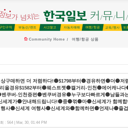
Community Home
여행/항공 상품
상구매하면 더 저렴하다!⚫$1798부터⚫경유하면⚫더⚫저
트리올경유$1582부터⚫웨스트젯⚫캘거리-인천⚫에어캐나다
⚫벤쿠버-인천증편⚫벤쿠버경유⚫누구보다빠르게⚫남들과
신세계가⚫안내해드립니다!⚫중⚫꺾⚫마⚫신세계가 함께합
 여행사⚫신세계 여행사⚫신세계와⚫함께하면⚫언제나⚫즐
: 564 | Mar, 30, 01:44 PM