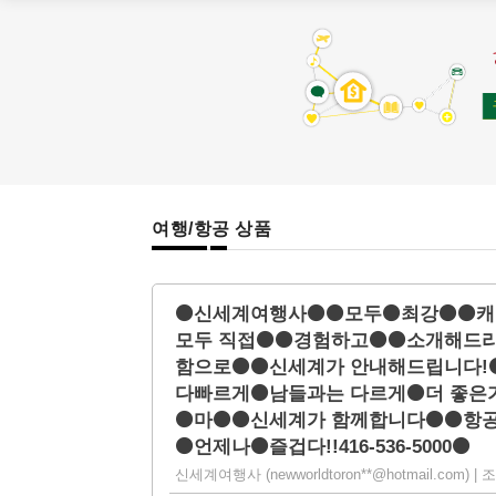
여행/항공 상품
⚫신세계여행사⚫⚫모두⚫최강⚫⚫캐
모두 직접⚫⚫경험하고⚫⚫소개해드리
함으로⚫⚫신세계가 안내해드립니다!
다빠르게⚫남들과는 다르게⚫더 좋은
⚫마⚫⚫신세계가 함께합니다⚫⚫항공
⚫언제나⚫즐겁다!!416-536-5000⚫
신세계여행사 (newworldtoron**@hotmail.com) | 조회 