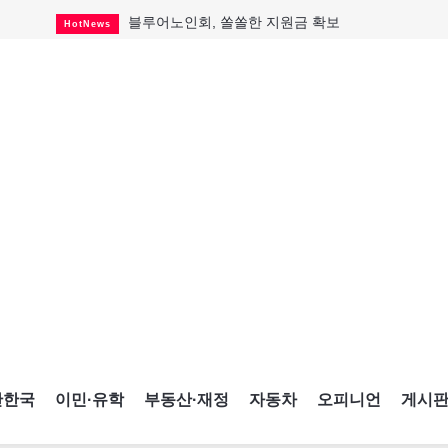
블루어노인회, 쏠쏠한 지원금 확보
HotNews
캐나다인 33% "생활비 부담에 보험 축소"
HotNews
"마약 범죄에 연루됐으니 돈 보내라"
HotNews
토론토 살사축제 총격 용의자 체포
HotNews
세계 10대 구조물서 내려오는 CN타워
CultureSports
이민자의 삶을 문학적 이야기로
CultureSports
미 총영사관 총격 용의자 2명 체포
HotNews
캐나다 공룡 화석, 주화로 탄생
CultureSports
"벌써 내년 여름이 기다려진다"
CultureSports
간한국
이민·유학
부동산·재정
자동차
오피니언
게시