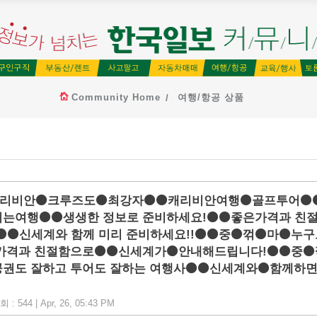
Community Home
여행/항공 상품
리비안⚫크루즈도⚫최강자⚫⚫캐리비안여행⚫골프투어⚫
는여행⚫⚫생생한 정보로 준비하세요!⚫⚫좋은가격과 친
⚫⚫신세계와 함께 미리 준비하세요!!⚫⚫중⚫꺾⚫마⚫누구
가격과 친절함으로⚫⚫신세계가⚫안내해드립니다!⚫⚫중⚫
권도 잘하고 투어도 잘하는 여행사⚫⚫신세계와⚫함께하
: 544 | Apr, 26, 05:43 PM