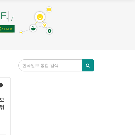
⚫
절
보
꺾
면