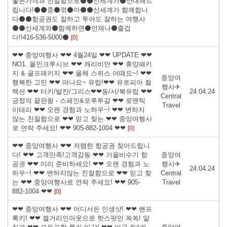
좋은가격과 친절함으로⚫⚫신세계가⚫안내해드
립니다!⚫⚫중⚫꺾⚫마⚫⚫신세계가 함께합니
다⚫⚫항공권도 잘하고 투어도 잘하는 여행사
⚫⚫신세계와⚫함께하면⚫언제나⚫즐겁
다!!416-536-5000⚫
[0]
❤❤ 중앙여행사 ❤❤ 4월24일 ❤❤ UPDATE ❤❤
NO1. 올인크루시브 ❤❤ 캐리비안 ❤❤ 휴양패키
지 & 골프패키지 ❤❤ 올해 스위스 어때요~! ❤❤
중앙여
행복한 고민 ❤❤ 떠나요~ 유럽!❤❤ 유로피아 컬
행사✈
렉션 ❤❤ 터키/발칸/그리스❤❤동/서/북유럽 ❤❤
24.04.24
Central
긍정의 끝판왕 - 스페인&포루투갈 ❤❤ 로맨틱
Travel
이태리 ❤❤ 오랜 경험과 노하우~! ❤❤ 변하지
않는 친절함으로 ❤❤ 믿고 찾는 ❤❤ 중앙여행사
로 연락 주세요! ❤❤ 905-882-1004 ❤❤
[0]
❤❤ 중앙여행사 ❤❤ 저렴한 항공권 찾아드립니
다! ❤❤ 고객만족!고객감동 ❤❤ 가을비수기 항
중앙여
공권 ❤❤ 미리 준비하세요! ❤❤ 오랜 경험과 노
행사✈
24.04.24
하우~! ❤❤ 변하지않는 친절함으로 ❤❤ 믿고 찾
Central
는 ❤❤ 중앙여행사로 연락 주세요! ❤❤ 905-
Travel
882-1004 ❤❤
[0]
❤❤ 중앙여행사 ❤❤ 어디서든 인생샷! ❤❤ 밴프
록키! ❤❤ 캘거리인아웃으로 핫스팟만 쏙쏙! 알