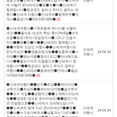
절함으로⚫신세계가⚫안내해드립니다!⚫신세계
여행사
에 서둘러 문의하세요⚫중⚫꺾⚫마⚫신세계가
함께합니다⚫항공권도 잘하고 투어도 잘하는 여
행사⚫신세계 여행사⚫신세계와⚫함께하면⚫언
제나⚫즐겁다!!⚫416-536-5000⚫
[0]
⚫신세계여행사⚫가족분들께 캐나다를 선물하
세요!⚫⚫돌아온 앙코르 핵심 록키3박4일⚫모두
포함⚫항공+투어+전일정식사⚫그리고 인솔자
까지⚫⚫중⚫꺾⚫마⚫⚫신세계와 함께합니다
⚫⚫여행에 진심인 여행사⚫⚫신세계여행사로
신세계
문의주세요!⚫⚫명품유럽여행⚫⚫맞춤투어⚫니
24.04.24
여행사
즈에⚫딱⚫맞는여행⚫찾아드리고⚫안내해드립
니다⚫⚫좋은가격과 친절함으로⚫신세계가 함
께합니다!⚫⚫항공권도 잘하고 투어도 잘하는
여행사⚫⚫신세계와⚫함께하면⚫언제나⚫즐겁
다!!416-536-5000⚫
[0]
⚫신세계여행사⚫⚫모두⚫최강⚫⚫캐리비안⚫
크루즈도⚫최강자⚫⚫캐리비안여행⚫골프투어
⚫⚫모두 직접⚫⚫경험하고⚫⚫소개해드리는여
행⚫⚫생생한 정보로 준비하세요!⚫⚫좋은가격
과 친절함으로⚫⚫신세계가 안내해드립니다!
⚫⚫신세계와 함께 미리 준비하세요!!⚫⚫중⚫
신세계
24.04.24
꺾⚫마⚫누구보다빠르게⚫남들과는 다르게⚫더
여행사