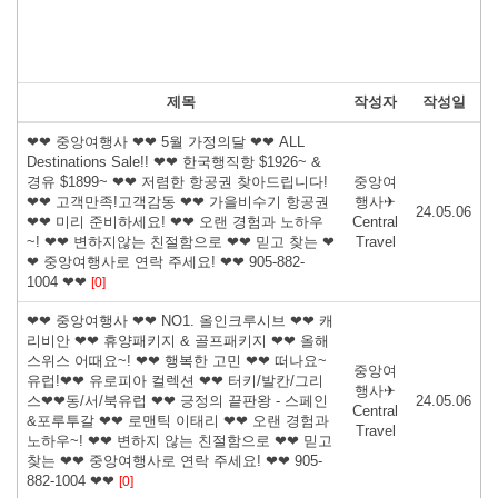
제목
작성자
작성일
❤❤ 중앙여행사 ❤❤ 5월 가정의달 ❤❤ ALL
Destinations Sale!! ❤❤ 한국행직항 $1926~ &
경유 $1899~ ❤❤ 저렴한 항공권 찾아드립니다!
중앙여
❤❤ 고객만족!고객감동 ❤❤ 가을비수기 항공권
행사✈
24.05.06
❤❤ 미리 준비하세요! ❤❤ 오랜 경험과 노하우
Central
~! ❤❤ 변하지않는 친절함으로 ❤❤ 믿고 찾는 ❤
Travel
❤ 중앙여행사로 연락 주세요! ❤❤ 905-882-
1004 ❤❤
[0]
❤❤ 중앙여행사 ❤❤ NO1. 올인크루시브 ❤❤ 캐
리비안 ❤❤ 휴양패키지 & 골프패키지 ❤❤ 올해
스위스 어때요~! ❤❤ 행복한 고민 ❤❤ 떠나요~
중앙여
유럽!❤❤ 유로피아 컬렉션 ❤❤ 터키/발칸/그리
행사✈
스❤❤동/서/북유럽 ❤❤ 긍정의 끝판왕 - 스페인
24.05.06
Central
&포루투갈 ❤❤ 로맨틱 이태리 ❤❤ 오랜 경험과
Travel
노하우~! ❤❤ 변하지 않는 친절함으로 ❤❤ 믿고
찾는 ❤❤ 중앙여행사로 연락 주세요! ❤❤ 905-
882-1004 ❤❤
[0]