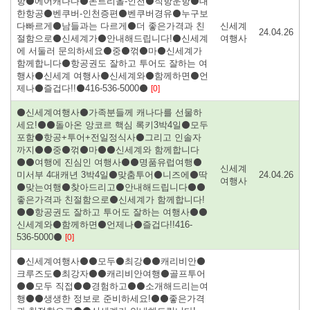
항⚫에어캐나다⚫몬트리올-인천⚫직항운항⚫대
한항공⚫벤쿠버-인천증편⚫벤쿠버경유⚫누구보
다빠르게⚫남들과는 다르게⚫더 좋은가격과 친
신세계
24.04.26
절함으로⚫신세계가⚫안내해드립니다!⚫신세계
여행사
에 서둘러 문의하세요⚫중⚫꺾⚫마⚫신세계가
함께합니다⚫항공권도 잘하고 투어도 잘하는 여
행사⚫신세계 여행사⚫신세계와⚫함께하면⚫언
제나⚫즐겁다!!⚫416-536-5000⚫
[0]
⚫신세계여행사⚫가족분들께 캐나다를 선물하
세요!⚫⚫돌아온 앙코르 핵심 록키3박4일⚫모두
포함⚫항공+투어+전일정식사⚫그리고 인솔자
까지⚫⚫중⚫꺾⚫마⚫⚫신세계와 함께합니다
⚫⚫여행에 진심인 여행사⚫⚫명품유럽여행⚫
신세계
미서부 4대캐년 3박4일⚫맞춤투어⚫니즈에⚫딱
24.04.26
여행사
⚫맞는여행⚫찾아드리고⚫안내해드립니다⚫⚫
좋은가격과 친절함으로⚫신세계가 함께합니다!
⚫⚫항공권도 잘하고 투어도 잘하는 여행사⚫⚫
신세계와⚫함께하면⚫언제나⚫즐겁다!!416-
536-5000⚫
[0]
⚫신세계여행사⚫⚫모두⚫최강⚫⚫캐리비안⚫
크루즈도⚫최강자⚫⚫캐리비안여행⚫골프투어
⚫⚫모두 직접⚫⚫경험하고⚫⚫소개해드리는여
행⚫⚫생생한 정보로 준비하세요!⚫⚫좋은가격