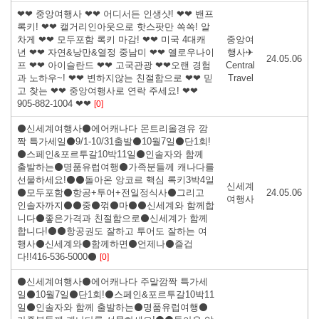
❤❤ 중앙여행사 ❤❤ 어디서든 인생샷! ❤❤ 밴프
록키! ❤❤ 캘거리인아웃으로 핫스팟만 쏙쏙! 알
차게 ❤❤ 모두포함 록키 마감! ❤❤ 미국 4대캐
중앙여
년 ❤❤ 자연&낭만&열정 중남미 ❤❤ 옐로우나이
행사✈
24.05.06
프 ❤❤ 아이슬란드 ❤❤ 고국관광 ❤❤오랜 경험
Central
과 노하우~! ❤❤ 변하지않는 친절함으로 ❤❤ 믿
Travel
고 찾는 ❤❤ 중앙여행사로 연락 주세요! ❤❤
905-882-1004 ❤❤
[0]
⚫신세계여행사⚫에어캐나다 몬트리올경유 깜
짝 특가세일⚫9/1-10/31출발⚫10월7일⚫단1회!
⚫스페인&포르투갈10박11일⚫인솔자와 함께
출발하는⚫명품유럽여행⚫가족분들께 캐나다를
선물하세요!⚫⚫돌아온 앙코르 핵심 록키3박4일
신세계
⚫모두포함⚫항공+투어+전일정식사⚫그리고
24.05.06
여행사
인솔자까지⚫⚫중⚫꺾⚫마⚫⚫신세계와 함께합
니다⚫좋은가격과 친절함으로⚫신세계가 함께
합니다!⚫⚫항공권도 잘하고 투어도 잘하는 여
행사⚫신세계와⚫함께하면⚫언제나⚫즐겁
다!!416-536-5000⚫
[0]
⚫신세계여행사⚫에어캐나다 주말깜짝 특가세
일⚫10월7일⚫단1회!⚫스페인&포르투갈10박11
일⚫인솔자와 함께 출발하는⚫명품유럽여행⚫