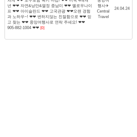
차게 ❤❤ 모두포함 록키 마감! ❤❤ 미국 4대캐
중앙여
년 ❤❤ 자연&낭만&열정 중남미 ❤❤ 옐로우나이
행사✈
24.04.24
프 ❤❤ 아이슬란드 ❤❤ 고국관광 ❤❤오랜 경험
Central
과 노하우~! ❤❤ 변하지않는 친절함으로 ❤❤ 믿
Travel
고 찾는 ❤❤ 중앙여행사로 연락 주세요! ❤❤
905-882-1004 ❤❤
[0]