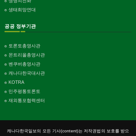
생명의전화
생태희망연대
공공 정부기관
토론토총영사관
몬트리올총영사관
벤쿠버총영사관
캐나다한국대사관
KOTRA
민주평통토론토
재외통포협력센터
캐나다한국일보의 모든 기사(content)는 저작권법의 보호를 받으