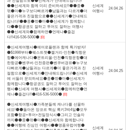
과 친절함으로⚫⚫신세계가 안내해드립니다!
⚫⚫신세계와 함께 미리 준비하세요!!⚫⚫중⚫
신세계
24.04.26
꺾⚫마⚫누구보다빠르게⚫남들과는 다르게⚫더
여행사
좋은가격과 친절함으로⚫⚫신세계가⚫안내해드
립니다!⚫⚫중⚫꺾⚫마⚫⚫신세계가 함께합니
다⚫⚫항공권도 잘하고 투어도 잘하는 여행사
⚫⚫신세계와⚫함께하면⚫언제나⚫즐겁
다!!416-536-5000⚫
[0]
⚫신세계여행사⚫에어로플랜과 함께 특가받자!
⚫$1998부터⚫웨스트젯⚫캘거리-인천⚫직항운
항⚫에어캐나다⚫몬트리올-인천⚫직항운항⚫대
한항공⚫벤쿠버-인천증편⚫벤쿠버경유⚫누구보
다빠르게⚫남들과는 다르게⚫더 좋은가격과 친
신세계
24.04.25
절함으로⚫신세계가⚫안내해드립니다!⚫신세계
여행사
에 서둘러 문의하세요⚫중⚫꺾⚫마⚫신세계가
함께합니다⚫항공권도 잘하고 투어도 잘하는 여
행사⚫신세계 여행사⚫신세계와⚫함께하면⚫언
제나⚫즐겁다!!⚫416-536-5000⚫
[0]
⚫신세계여행사⚫가족분들께 캐나다를 선물하
세요!⚫⚫돌아온 앙코르 핵심 록키3박4일⚫모두
포함⚫항공+투어+전일정식사⚫그리고 인솔자
까지⚫⚫중⚫꺾⚫마⚫⚫신세계와 함께합니다
⚫⚫여행에 진심인 여행사⚫⚫명품유럽여행⚫
신세계