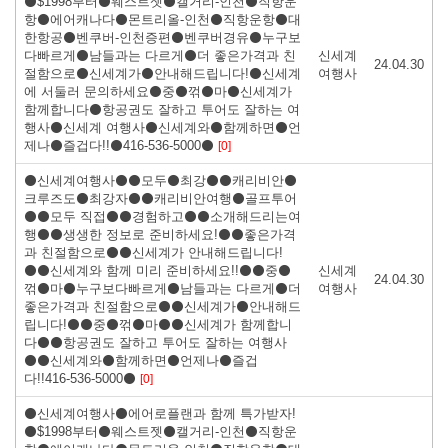
⚫$1998부터⚫웨스트젯⚫캘거리-인천⚫직항운
항⚫에어캐나다⚫몬트리올-인천⚫직항운항⚫대
한항공⚫벤쿠버-인천증편⚫벤쿠버경유⚫누구보
다빠르게⚫남들과는 다르게⚫더 좋은가격과 친
신세계
24.04.30
절함으로⚫신세계가⚫안내해드립니다!⚫신세계
여행사
에 서둘러 문의하세요⚫중⚫꺾⚫마⚫신세계가
함께합니다⚫항공권도 잘하고 투어도 잘하는 여
행사⚫신세계 여행사⚫신세계와⚫함께하면⚫언
제나⚫즐겁다!!⚫416-536-5000⚫
[0]
⚫신세계여행사⚫⚫모두⚫최강⚫⚫캐리비안⚫
크루즈도⚫최강자⚫⚫캐리비안여행⚫골프투어
⚫⚫모두 직접⚫⚫경험하고⚫⚫소개해드리는여
행⚫⚫생생한 정보로 준비하세요!⚫⚫좋은가격
과 친절함으로⚫⚫신세계가 안내해드립니다!
⚫⚫신세계와 함께 미리 준비하세요!!⚫⚫중⚫
신세계
24.04.30
꺾⚫마⚫누구보다빠르게⚫남들과는 다르게⚫더
여행사
좋은가격과 친절함으로⚫⚫신세계가⚫안내해드
립니다!⚫⚫중⚫꺾⚫마⚫⚫신세계가 함께합니
다⚫⚫항공권도 잘하고 투어도 잘하는 여행사
⚫⚫신세계와⚫함께하면⚫언제나⚫즐겁
다!!416-536-5000⚫
[0]
⚫신세계여행사⚫에어로플랜과 함께 특가받자!
⚫$1998부터⚫웨스트젯⚫캘거리-인천⚫직항운