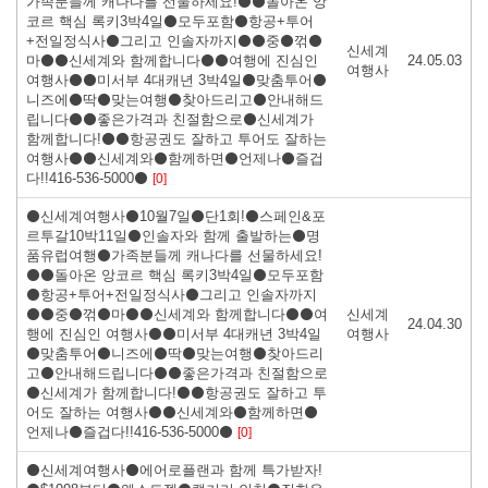
가족분들께 캐나다를 선물하세요!⚫⚫돌아온 앙
코르 핵심 록키3박4일⚫모두포함⚫항공+투어
+전일정식사⚫그리고 인솔자까지⚫⚫중⚫꺾⚫
신세계
마⚫⚫신세계와 함께합니다⚫⚫여행에 진심인
24.05.03
여행사
여행사⚫⚫미서부 4대캐년 3박4일⚫맞춤투어⚫
니즈에⚫딱⚫맞는여행⚫찾아드리고⚫안내해드
립니다⚫⚫좋은가격과 친절함으로⚫신세계가
함께합니다!⚫⚫항공권도 잘하고 투어도 잘하는
여행사⚫⚫신세계와⚫함께하면⚫언제나⚫즐겁
다!!416-536-5000⚫
[0]
⚫신세계여행사⚫10월7일⚫단1회!⚫스페인&포
르투갈10박11일⚫인솔자와 함께 출발하는⚫명
품유럽여행⚫가족분들께 캐나다를 선물하세요!
⚫⚫돌아온 앙코르 핵심 록키3박4일⚫모두포함
⚫항공+투어+전일정식사⚫그리고 인솔자까지
⚫⚫중⚫꺾⚫마⚫⚫신세계와 함께합니다⚫⚫여
신세계
24.04.30
행에 진심인 여행사⚫⚫미서부 4대캐년 3박4일
여행사
⚫맞춤투어⚫니즈에⚫딱⚫맞는여행⚫찾아드리
고⚫안내해드립니다⚫⚫좋은가격과 친절함으로
⚫신세계가 함께합니다!⚫⚫항공권도 잘하고 투
어도 잘하는 여행사⚫⚫신세계와⚫함께하면⚫
언제나⚫즐겁다!!416-536-5000⚫
[0]
⚫신세계여행사⚫에어로플랜과 함께 특가받자!