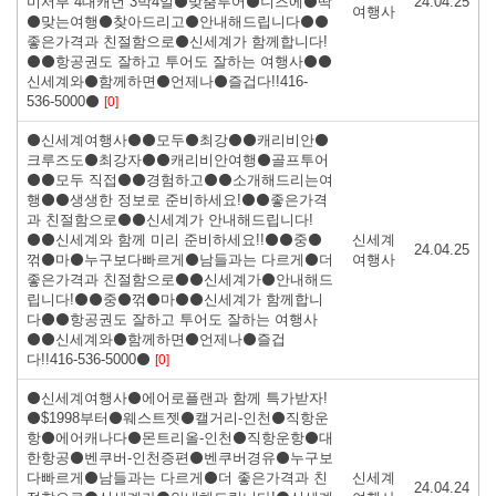
미서부 4대캐년 3박4일⚫맞춤투어⚫니즈에⚫딱
24.04.25
여행사
⚫맞는여행⚫찾아드리고⚫안내해드립니다⚫⚫
좋은가격과 친절함으로⚫신세계가 함께합니다!
⚫⚫항공권도 잘하고 투어도 잘하는 여행사⚫⚫
신세계와⚫함께하면⚫언제나⚫즐겁다!!416-
536-5000⚫
[0]
⚫신세계여행사⚫⚫모두⚫최강⚫⚫캐리비안⚫
크루즈도⚫최강자⚫⚫캐리비안여행⚫골프투어
⚫⚫모두 직접⚫⚫경험하고⚫⚫소개해드리는여
행⚫⚫생생한 정보로 준비하세요!⚫⚫좋은가격
과 친절함으로⚫⚫신세계가 안내해드립니다!
⚫⚫신세계와 함께 미리 준비하세요!!⚫⚫중⚫
신세계
24.04.25
꺾⚫마⚫누구보다빠르게⚫남들과는 다르게⚫더
여행사
좋은가격과 친절함으로⚫⚫신세계가⚫안내해드
립니다!⚫⚫중⚫꺾⚫마⚫⚫신세계가 함께합니
다⚫⚫항공권도 잘하고 투어도 잘하는 여행사
⚫⚫신세계와⚫함께하면⚫언제나⚫즐겁
다!!416-536-5000⚫
[0]
⚫신세계여행사⚫에어로플랜과 함께 특가받자!
⚫$1998부터⚫웨스트젯⚫캘거리-인천⚫직항운
항⚫에어캐나다⚫몬트리올-인천⚫직항운항⚫대
한항공⚫벤쿠버-인천증편⚫벤쿠버경유⚫누구보
다빠르게⚫남들과는 다르게⚫더 좋은가격과 친
신세계
24.04.24