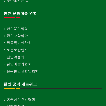
찾아오시는 길
한인 문화예술 연합
한인문인협회
한인교향악단
한국학교연합회
토론토한인회
한인여성회
한인미술가협회
온주한인실협인협회
한인 공익 네트워크
홍푹정신건강협회