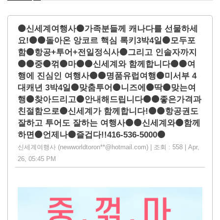
⚫신세계여행사⚫가족분들께 캐나다를 선물하세
요!⚫⚫돌아온 앙코르 핵심 록키3박4일⚫모두포
함⚫항공+투어+전일정식사⚫그리고 인솔자까지
⚫⚫중⚫꺾⚫마⚫⚫신세계와 함께합니다⚫⚫여
행에 진심인 여행사⚫⚫명품유럽여행⚫미서부 4
대캐년 3박4일⚫맞춤투어⚫니즈에⚫딱⚫맞는여
행⚫찾아드리고⚫안내해드립니다⚫⚫좋은가격과
친절함으로⚫신세계가 함께합니다!⚫⚫항공권도
잘하고 투어도 잘하는 여행사⚫⚫신세계와⚫함께
하면⚫언제나⚫즐겁다!!416-536-5000⚫
신세계여행사 (newworldtoron**@hotmail.com) | 조회 : 558 | Apr,
26, 05:45 PM