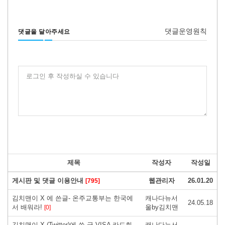
댓글운영원칙
댓글을 달아주세요
로그인 후 작성하실 수 있습니다
제목
작성자
작성일
게시판 및 댓글 이용안내
웹관리자
26.01.20
[795]
김치맨이 X 에 쓴글- 온주교통부는 한국에
캐나다뉴서
24.05.18
서 배워라!
울by김치맨
[0]
김치맨이 X (Twitter)에 쓴 글-VISA 카드회
캐나다뉴서