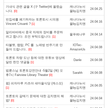
기내식 관련 글을 X (구 Twitter)에 올렸습
캐나다뉴서
24.04.25
니다.
울by김치맨
[0]
빈집세를 폐기하자는 토론토시 시의원
캐나다뉴서
24.04.16
Vincent Crisanti ?
울by김치맨
[1]
알리바바에서 중국 자재와 장비를 주문하
물푸레나무
24.04.14
려고 합니다. 조언 부탁드립니다.
[1]
타블렛, 랩탑, PC 를 노래방 반주기로 만
IOTec-
24.04.08
들어 드립니다..
AmazonUs
[0]
토론토 차량 도난 등에 대한 유튜브 영상에
Danle
24.04.08
달린 한인 댓글들
[1]
법륜스님 토론토강연안내 -5월2일 (목) 오
Sarahh
24.04.08
후7시 Fairview Library Theater
[0]
펌) 피자마루 카츠야 새마을식당 (캐스모)
캐나다뉴서
24.04.05
울by김치맨
[1]
토론토의 갈매기 문제에 대한 김치맨의 해
캐나다뉴서
24.04.04
법!
울by김치맨
[0]