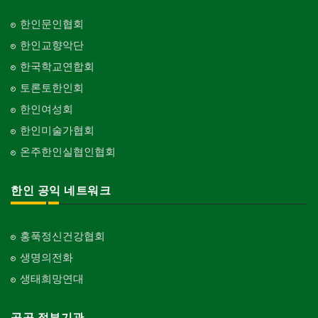
한인문인협회
한인교향악단
한국학교연합회
토론토한인회
한인여성회
한인미술가협회
온주한인실협인협회
한인 공익 네트워크
홍푹정신건강협회
생명의전화
생태희망연대
공공 정부기관