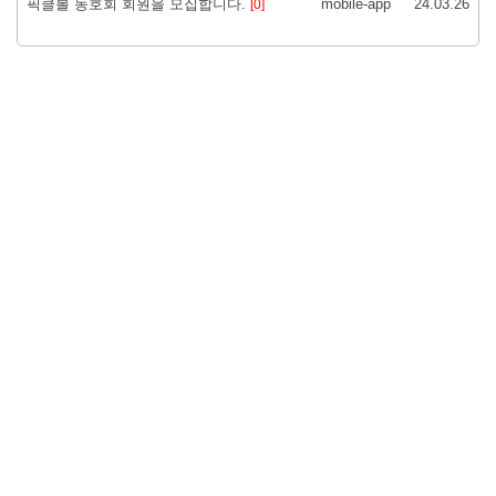
픽클볼 동호회 회원을 모집합니다.
mobile-app
24.03.26
[0]