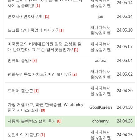
24.05.14
사에 컴플레인!
울by김치맨
[1]
변호사 / 변X사 ??!!!
joe
24.05.14
[1]
캐나다뉴서
느그들 많이 묵었다 아니가?
24.05.10
[1]
울by김치맨
미국동포의 비례대표의원 임명 요청을 절
캐나다뉴서
24.05.07
대 반대한다. 그 무슨 얌체짓들인가?
울by김치맨
[1]
인류의 종말?
aurora
24.05.04
[8]
캐나다뉴서
평화누리특별자치도? 이건 뭡니까?
24.05.02
[2]
울by김치맨
캐나다뉴서
드러머 권순근
24.04.30
[1]
울by김치맨
가장 저렴하고, 빠른 한국송금, WireBarley
GoodKorean
24.04.30
한국 서비스 소개.
[0]
자동차 블랙박스 설치 후기
chohenry
24.04.26
[0]
캐나다뉴서
노인회의 자금난?
24.04.25
[1]
울by김치맨