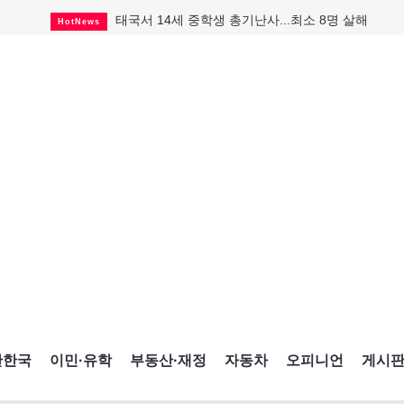
태국서 14세 중학생 총기난사...최소 8명 살해
HotNews
캐나다 실업률 6.4%...2년래 최저
HotNews
아동병원 직원 성범죄 혐의로 기소
HotNews
래리 브록 연방보수당 의원 사임
HotNews
세계 10대 구조물서 내려오는 CN타워
CultureSports
맨발로 누워있거나 냄새 풍기며 음식 먹고...
HotNews
미 총영사관 총격 용의자 2명 체포
HotNews
"벌써 내년 여름이 기다려진다"
CultureSports
미국 영주권 수속 한인, 공항서 체포돼
HotNews
간한국
이민·유학
부동산·재정
자동차
오피니언
게시