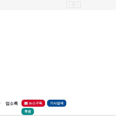
판
업소록
뉴스구독
기사검색
후원