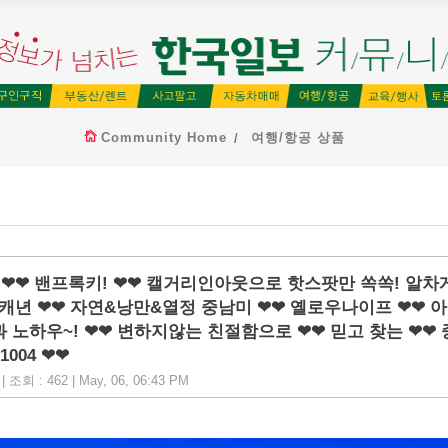
Community Home
여행/항공 상품
 ❤❤ 밴프록키! ❤❤ 캘거리인아웃으로 핫스팟만 쏙쏙! 알차
대캐년 ❤❤ 자연&낭만&열정 중남미 ❤❤ 옐로우나이프 ❤❤ 아
 노하우~! ❤❤ 변하지않는 친절함으로 ❤❤ 믿고 찾는 ❤❤ 
1004 ❤❤
 조회 : 462 | May, 06, 06:43 PM