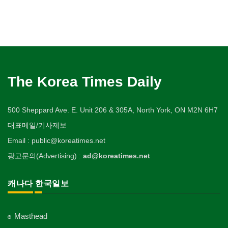
The Korea Times Daily
500 Sheppard Ave. E. Unit 206 & 305A, North York, ON M2N 6H7
대표메일/기사제보
Email : public@koreatimes.net
광고문의(Advertising) :
ad@koreatimes.net
캐나다 한국일보
Masthead