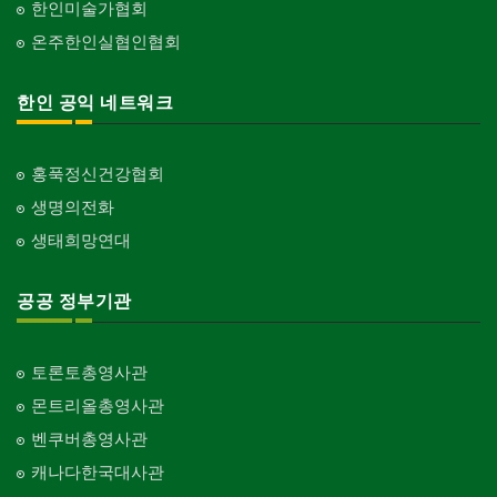
한인미술가협회
온주한인실협인협회
한인 공익 네트워크
홍푹정신건강협회
생명의전화
생태희망연대
공공 정부기관
토론토총영사관
몬트리올총영사관
벤쿠버총영사관
캐나다한국대사관