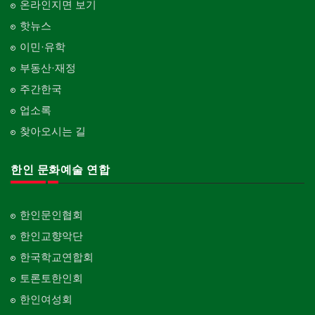
온라인지면 보기
핫뉴스
이민·유학
부동산·재정
주간한국
업소록
찾아오시는 길
한인 문화예술 연합
한인문인협회
한인교향악단
한국학교연합회
토론토한인회
한인여성회