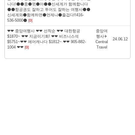
니다!⚫⚫중⚫꺾⚫마⚫⚫신세계가 함께합니다
⚫⚫항공권도 잘하고 투어도 잘하는 여행사⚫⚫
신세계와⚫함께하면⚫언제나⚫즐겁다!!416-
536-5000⚫
[0]
❤❤ 중앙여행사 ❤❤ 선착순 ❤❤ 대한항공
중앙여
$1870~ ❤❤ 지금이기회! ❤❤ 비즈니스석
행사✈
24.06.12
$5751~❤❤ 에어캐나다 $1812~ ❤❤ 905-882-
Central
1004 ❤❤
Travel
[0]