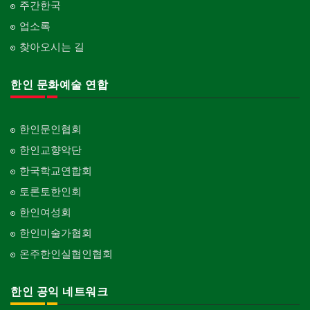
주간한국
업소록
찾아오시는 길
한인 문화예술 연합
한인문인협회
한인교향악단
한국학교연합회
토론토한인회
한인여성회
한인미술가협회
온주한인실협인협회
한인 공익 네트워크