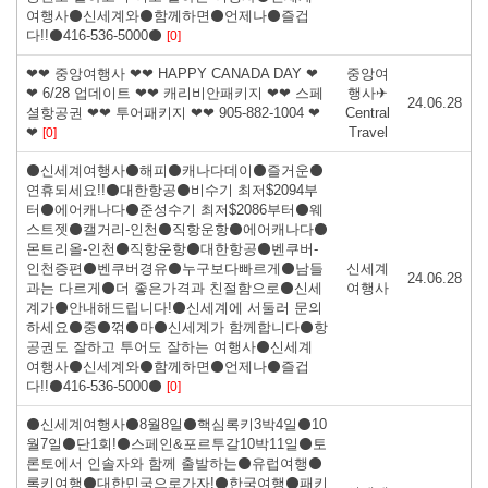
여행사⚫신세계와⚫함께하면⚫언제나⚫즐겁
다!!⚫416-536-5000⚫
[0]
❤❤ 중앙여행사 ❤❤ HAPPY CANADA DAY ❤
중앙여
❤ 6/28 업데이트 ❤❤ 캐리비안패키지 ❤❤ 스페
행사✈
24.06.28
셜항공권 ❤❤ 투어패키지 ❤❤ 905-882-1004 ❤
Central
❤
Travel
[0]
⚫신세계여행사⚫해피⚫캐나다데이⚫즐거운⚫
연휴되세요!!⚫대한항공⚫비수기 최저$2094부
터⚫에어캐나다⚫준성수기 최저$2086부터⚫웨
스트젯⚫캘거리-인천⚫직항운항⚫에어캐나다⚫
몬트리올-인천⚫직항운항⚫대한항공⚫벤쿠버-
인천증편⚫벤쿠버경유⚫누구보다빠르게⚫남들
신세계
24.06.28
과는 다르게⚫더 좋은가격과 친절함으로⚫신세
여행사
계가⚫안내해드립니다!⚫신세계에 서둘러 문의
하세요⚫중⚫꺾⚫마⚫신세계가 함께합니다⚫항
공권도 잘하고 투어도 잘하는 여행사⚫신세계
여행사⚫신세계와⚫함께하면⚫언제나⚫즐겁
다!!⚫416-536-5000⚫
[0]
⚫신세계여행사⚫8월8일⚫핵심록키3박4일⚫10
월7일⚫단1회!⚫스페인&포르투갈10박11일⚫토
론토에서 인솔자와 함께 출발하는⚫유럽여행⚫
록키여행⚫대한민국으로가자!⚫한국여행⚫패키