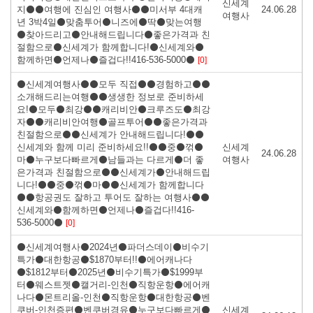
신세계
지⚫⚫여행에 진심인 여행사⚫⚫미서부 4대캐
24.06.28
여행사
년 3박4일⚫맞춤투어⚫니즈에⚫딱⚫맞는여행
⚫찾아드리고⚫안내해드립니다⚫좋은가격과 친
절함으로⚫신세계가 함께합니다!⚫신세계와⚫
함께하면⚫언제나⚫즐겁다!!416-536-5000⚫
[0]
⚫신세계여행사⚫⚫모두 직접⚫⚫경험하고⚫⚫
소개해드리는여행⚫⚫생생한 정보로 준비하세
요!⚫모두⚫최강⚫⚫캐리비안⚫크루즈도⚫최강
자⚫⚫캐리비안여행⚫골프투어⚫⚫좋은가격과
친절함으로⚫⚫신세계가 안내해드립니다!⚫⚫
신세계와 함께 미리 준비하세요!!⚫⚫중⚫꺾⚫
신세계
24.06.28
마⚫누구보다빠르게⚫남들과는 다르게⚫더 좋
여행사
은가격과 친절함으로⚫⚫신세계가⚫안내해드립
니다!⚫⚫중⚫꺾⚫마⚫⚫신세계가 함께합니다
⚫⚫항공권도 잘하고 투어도 잘하는 여행사⚫⚫
신세계와⚫함께하면⚫언제나⚫즐겁다!!416-
536-5000⚫
[0]
⚫신세계여행사⚫2024년⚫파더스데이⚫비수기
특가⚫대한항공⚫$1870부터!!⚫에어캐나다
⚫$1812부터⚫2025년⚫비수기특가⚫$1999부
터⚫웨스트젯⚫캘거리-인천⚫직항운항⚫에어캐
나다⚫몬트리올-인천⚫직항운항⚫대한항공⚫벤
쿠버-인천증편⚫벤쿠버경유⚫누구보다빠르게⚫
신세계