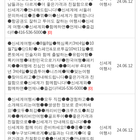
24.06.12
남들과는 다르게⚫더 좋은가격과 친절함으로⚫
여행사
신세계가⚫안내해드립니다!⚫신세계에 서둘러
문의하세요⚫중⚫꺾⚫마⚫신세계가 함께합니다
⚫항공권도 잘하고 투어도 잘하는 여행사⚫신세
계 여행사⚫신세계와⚫함께하면⚫언제나⚫즐겁
다!!⚫416-536-5000⚫
[0]
⚫신세계여행사⚫8월8일⚫핵심록키3박4일⚫10
월7일⚫단1회!⚫스페인&포르투갈10박11일⚫토
론토에서 인솔자와 함께 출발하는⚫유럽여행⚫
록키여행⚫대한민국으로가자!⚫한국여행⚫패키
신세계
지⚫⚫여행에 진심인 여행사⚫⚫미서부 4대캐
24.06.12
여행사
년 3박4일⚫맞춤투어⚫니즈에⚫딱⚫맞는여행
⚫찾아드리고⚫안내해드립니다⚫좋은가격과 친
절함으로⚫신세계가 함께합니다!⚫신세계와⚫
함께하면⚫언제나⚫즐겁다!!416-536-5000⚫
[0]
⚫신세계여행사⚫⚫모두 직접⚫⚫경험하고⚫⚫
소개해드리는여행⚫⚫생생한 정보로 준비하세
요!⚫모두⚫최강⚫⚫캐리비안⚫크루즈도⚫최강
자⚫⚫캐리비안여행⚫골프투어⚫⚫좋은가격과
친절함으로⚫⚫신세계가 안내해드립니다!⚫⚫
신세계와 함께 미리 준비하세요!!⚫⚫중⚫꺾⚫
신세계
24.06.12
마⚫누구보다빠르게⚫남들과는 다르게⚫더 좋
여행사
은가격과 친절함으로⚫⚫신세계가⚫안내해드립