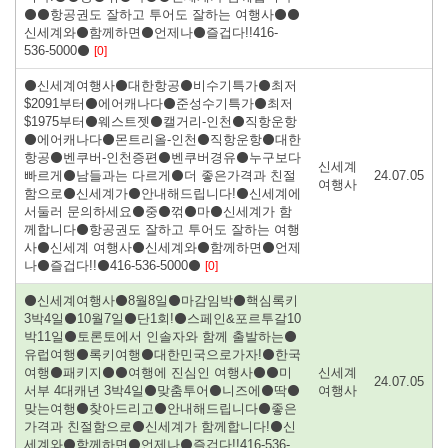
⚫⚫항공권도 잘하고 투어도 잘하는 여행사⚫⚫
신세계와⚫함께하면⚫언제나⚫즐겁다!!416-
536-5000⚫
[0]
⚫신세계여행사⚫대한항공⚫비수기특가⚫최저
$2091부터⚫에어캐나다⚫준성수기특가⚫최저
$1975부터⚫웨스트젯⚫캘거리-인천⚫직항운항
⚫에어캐나다⚫몬트리올-인천⚫직항운항⚫대한
항공⚫벤쿠버-인천증편⚫벤쿠버경유⚫누구보다
신세계
빠르게⚫남들과는 다르게⚫더 좋은가격과 친절
24.07.05
여행사
함으로⚫신세계가⚫안내해드립니다!⚫신세계에
서둘러 문의하세요⚫중⚫꺾⚫마⚫신세계가 함
께합니다⚫항공권도 잘하고 투어도 잘하는 여행
사⚫신세계 여행사⚫신세계와⚫함께하면⚫언제
나⚫즐겁다!!⚫416-536-5000⚫
[0]
⚫신세계여행사⚫8월8일⚫마감임박⚫핵심록키
3박4일⚫10월7일⚫단1회!⚫스페인&포르투갈10
박11일⚫토론토에서 인솔자와 함께 출발하는⚫
유럽여행⚫록키여행⚫대한민국으로가자!⚫한국
여행⚫패키지⚫⚫여행에 진심인 여행사⚫⚫미
신세계
24.07.05
서부 4대캐년 3박4일⚫맞춤투어⚫니즈에⚫딱⚫
여행사
맞는여행⚫찾아드리고⚫안내해드립니다⚫좋은
가격과 친절함으로⚫신세계가 함께합니다!⚫신
세계와⚫함께하면⚫언제나⚫즐겁다!!416-536-