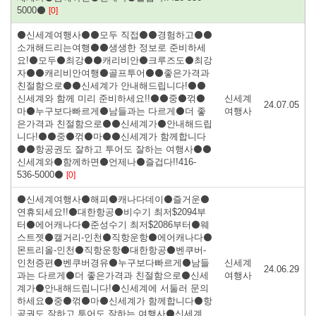
5000⚫
[0]
⚫신세계여행사⚫⚫모두 직접⚫⚫경험하고⚫⚫
소개해드리는여행⚫⚫생생한 정보로 준비하세
요!⚫모두⚫최강⚫⚫캐리비안⚫크루즈도⚫최강
자⚫⚫캐리비안여행⚫골프투어⚫⚫좋은가격과
친절함으로⚫⚫신세계가 안내해드립니다!⚫⚫
신세계와 함께 미리 준비하세요!!⚫⚫중⚫꺾⚫
신세계
24.07.05
마⚫누구보다빠르게⚫남들과는 다르게⚫더 좋
여행사
은가격과 친절함으로⚫⚫신세계가⚫안내해드립
니다!⚫⚫중⚫꺾⚫마⚫⚫신세계가 함께합니다
⚫⚫항공권도 잘하고 투어도 잘하는 여행사⚫⚫
신세계와⚫함께하면⚫언제나⚫즐겁다!!416-
536-5000⚫
[0]
⚫신세계여행사⚫해피⚫캐나다데이⚫즐거운⚫
연휴되세요!!⚫대한항공⚫비수기 최저$2094부
터⚫에어캐나다⚫준성수기 최저$2086부터⚫웨
스트젯⚫캘거리-인천⚫직항운항⚫에어캐나다⚫
몬트리올-인천⚫직항운항⚫대한항공⚫벤쿠버-
인천증편⚫벤쿠버경유⚫누구보다빠르게⚫남들
신세계
24.06.29
과는 다르게⚫더 좋은가격과 친절함으로⚫신세
여행사
계가⚫안내해드립니다!⚫신세계에 서둘러 문의
하세요⚫중⚫꺾⚫마⚫신세계가 함께합니다⚫항
공권도 잘하고 투어도 잘하는 여행사⚫신세계