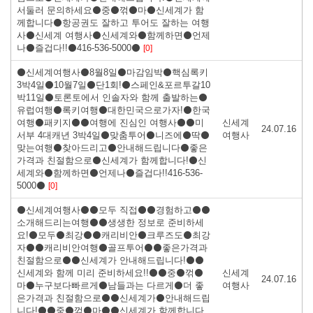
서둘러 문의하세요⚫중⚫꺾⚫마⚫신세계가 함
께합니다⚫항공권도 잘하고 투어도 잘하는 여행
사⚫신세계 여행사⚫신세계와⚫함께하면⚫언제
나⚫즐겁다!!⚫416-536-5000⚫
[0]
⚫신세계여행사⚫8월8일⚫마감임박⚫핵심록키
3박4일⚫10월7일⚫단1회!⚫스페인&포르투갈10
박11일⚫토론토에서 인솔자와 함께 출발하는⚫
유럽여행⚫록키여행⚫대한민국으로가자!⚫한국
여행⚫패키지⚫⚫여행에 진심인 여행사⚫⚫미
신세계
24.07.16
서부 4대캐년 3박4일⚫맞춤투어⚫니즈에⚫딱⚫
여행사
맞는여행⚫찾아드리고⚫안내해드립니다⚫좋은
가격과 친절함으로⚫신세계가 함께합니다!⚫신
세계와⚫함께하면⚫언제나⚫즐겁다!!416-536-
5000⚫
[0]
⚫신세계여행사⚫⚫모두 직접⚫⚫경험하고⚫⚫
소개해드리는여행⚫⚫생생한 정보로 준비하세
요!⚫모두⚫최강⚫⚫캐리비안⚫크루즈도⚫최강
자⚫⚫캐리비안여행⚫골프투어⚫⚫좋은가격과
친절함으로⚫⚫신세계가 안내해드립니다!⚫⚫
신세계와 함께 미리 준비하세요!!⚫⚫중⚫꺾⚫
신세계
24.07.16
마⚫누구보다빠르게⚫남들과는 다르게⚫더 좋
여행사
은가격과 친절함으로⚫⚫신세계가⚫안내해드립
니다!⚫⚫중⚫꺾⚫마⚫⚫신세계가 함께합니다