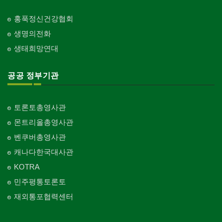
홍푹정신건강협회
생명의전화
생태희망연대
공공 정부기관
토론토총영사관
몬트리올총영사관
벤쿠버총영사관
캐나다한국대사관
KOTRA
민주평통토론토
재외통포협력센터