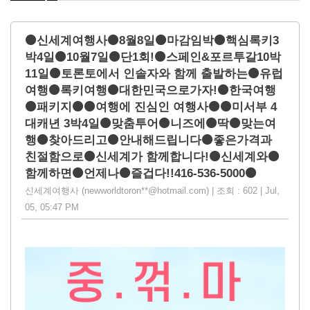
⚫신세계여행사⚫8월8일⚫마감임박⚫핵심록키3
박4일⚫10월7일⚫단1회!⚫스페인&포르투갈10박
11일⚫토론토에서 인솔자와 함께 출발하는⚫유럽
여행⚫록키여행⚫대한민국으로가자!⚫한국여행
⚫패키지⚫⚫여행에 진심인 여행사⚫⚫미서부 4
대캐년 3박4일⚫맞춤투어⚫니즈에⚫딱⚫맞는여
행⚫찾아드리고⚫안내해드립니다⚫좋은가격과
친절함으로⚫신세계가 함께합니다!⚫신세계와⚫
함께하면⚫언제나⚫즐겁다!!416-536-5000⚫
신세계여행사 (newworldtoron**@hotmail.com) | 조회 : 602 | Jul,
05, 05:47 PM