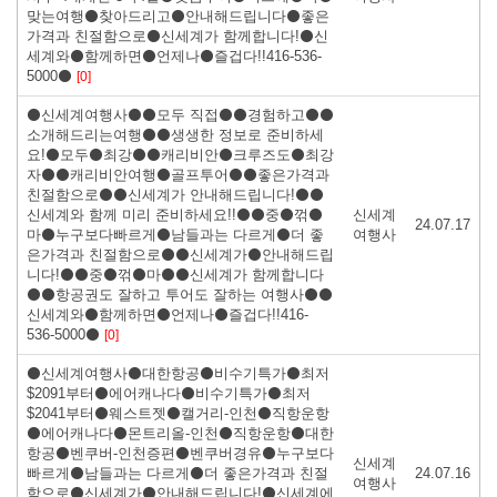
맞는여행⚫찾아드리고⚫안내해드립니다⚫좋은
가격과 친절함으로⚫신세계가 함께합니다!⚫신
세계와⚫함께하면⚫언제나⚫즐겁다!!416-536-
5000⚫
[0]
⚫신세계여행사⚫⚫모두 직접⚫⚫경험하고⚫⚫
소개해드리는여행⚫⚫생생한 정보로 준비하세
요!⚫모두⚫최강⚫⚫캐리비안⚫크루즈도⚫최강
자⚫⚫캐리비안여행⚫골프투어⚫⚫좋은가격과
친절함으로⚫⚫신세계가 안내해드립니다!⚫⚫
신세계와 함께 미리 준비하세요!!⚫⚫중⚫꺾⚫
신세계
24.07.17
마⚫누구보다빠르게⚫남들과는 다르게⚫더 좋
여행사
은가격과 친절함으로⚫⚫신세계가⚫안내해드립
니다!⚫⚫중⚫꺾⚫마⚫⚫신세계가 함께합니다
⚫⚫항공권도 잘하고 투어도 잘하는 여행사⚫⚫
신세계와⚫함께하면⚫언제나⚫즐겁다!!416-
536-5000⚫
[0]
⚫신세계여행사⚫대한항공⚫비수기특가⚫최저
$2091부터⚫에어캐나다⚫비수기특가⚫최저
$2041부터⚫웨스트젯⚫캘거리-인천⚫직항운항
⚫에어캐나다⚫몬트리올-인천⚫직항운항⚫대한
항공⚫벤쿠버-인천증편⚫벤쿠버경유⚫누구보다
신세계
빠르게⚫남들과는 다르게⚫더 좋은가격과 친절
24.07.16
여행사
함으로⚫신세계가⚫안내해드립니다!⚫신세계에