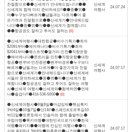
친절함으로⚫⚫신세계가 안내해드립니다!⚫⚫
신세계
24.07.24
신세계와 함께 미리 준비하세요!!⚫⚫중⚫꺾⚫
여행사
마⚫누구보다빠르게⚫남들과는 다르게⚫더 좋
은가격과 친절함으로⚫⚫신세계가⚫안내해드립
니다!⚫⚫중⚫꺾⚫마⚫⚫신세계가 함께합니다
⚫⚫항공권도 잘하고 투어도 잘하는
[0]
⚫신세계여행사⚫대한항공⚫비수기특가⚫최저
$2091부터⚫에어캐나다⚫비수기특가⚫최저
$2041부터⚫웨스트젯⚫캘거리-인천⚫직항운항
⚫에어캐나다⚫몬트리올-인천⚫직항운항⚫대한
항공⚫벤쿠버-인천증편⚫벤쿠버경유⚫누구보다
신세계
빠르게⚫남들과는 다르게⚫더 좋은가격과 친절
24.07.17
여행사
함으로⚫신세계가⚫안내해드립니다!⚫신세계에
서둘러 문의하세요⚫중⚫꺾⚫마⚫신세계가 함
께합니다⚫항공권도 잘하고 투어도 잘하는 여행
사⚫신세계 여행사⚫신세계와⚫함께하면⚫언제
나⚫즐겁다!!⚫416-536-5000⚫
[0]
⚫신세계여행사⚫8월8일⚫마감임박⚫핵심록키
3박4일⚫10월7일⚫단1회!⚫스페인&포르투갈10
박11일⚫토론토에서 인솔자와 함께 출발하는⚫
유럽여행⚫록키여행⚫대한민국으로가자!⚫한국
여행⚫패키지⚫⚫여행에 진심인 여행사⚫⚫미
신세계
24.07.17
서부 4대캐년 3박4일⚫맞춤투어⚫니즈에⚫딱⚫
여행사