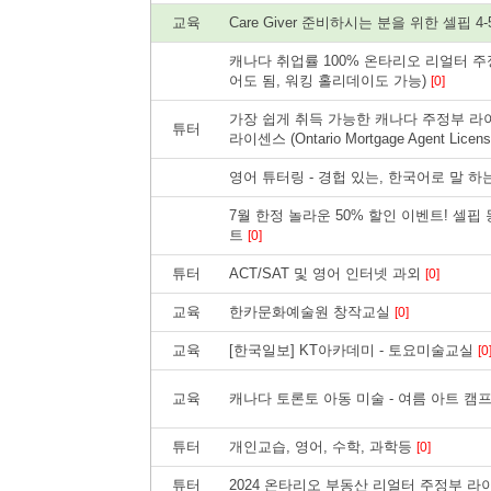
교육
Care Giver 준비하시는 분을 위한 셀핍
캐나다 취업률 100% 온타리오 리얼터 주
어도 됨, 워킹 홀리데이도 가능)
[0]
가장 쉽게 취득 가능한 캐나다 주정부 라
튜터
라이센스 (Ontario Mortgage Agent Licen
영어 튜터링 - 경헙 있는, 한국어로 말 하
7월 한정 놀라운 50% 할인 이벤트! 셀핍 
트
[0]
튜터
ACT/SAT 및 영어 인터넷 과외
[0]
교육
한카문화예술원 창작교실
[0]
교육
[한국일보] KT아카데미 - 토요미술교실
[0
교육
캐나다 토론토 아동 미술 - 여름 아트 캠
튜터
개인교습, 영어, 수학, 과학등
[0]
튜터
2024 온타리오 부동산 리얼터 주정부 라