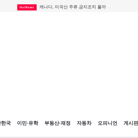
캐나다, 미국산 주류 금지조치 풀까
HotNews
제주 전국체전 10월16일 개막
CultureSports
퇴역 군용기, 산불 진화에 투입
HotNews
국세청 등 해킹 피해자 보상 청구 시작
HotNews
살사축제 총격 용의자 기소
HotNews
아동병원 직원 성범죄 혐의로 기소
HotNews
미국 영주권 수속 한인, 공항서 체포돼
HotNews
K-컬처 크루즈 타고 토론토 달군다
CultureSports
CNE에 한국의 맛과 멋 스며든다
HotNews
간한국
이민·유학
부동산·재정
자동차
오피니언
게시