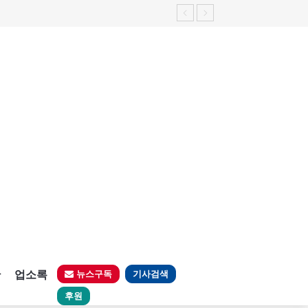
판
업소록
뉴스구독
기사검색
후원