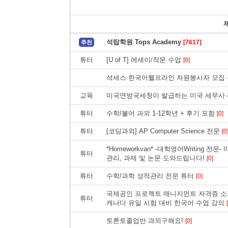
석탑학원 Tops Academy
[7617]
추천
튜터
[U of T] 에세이/작문 수업
[0]
석세스 한국어헬프라인 자원봉사자 모집 -
교육
미국연방국세청이 발급하는 미국 세무사 
튜터
수학/불어 과외 1-12학년 + 후기 포함
[0]
튜터
[코딩과외] AP Computer Science 전문
[0
*Homeworkvan* -대학영어Writing 
튜터
관리, 과제 및 논문 도와드립니다!
[0]
튜터
수학/과학 성적관리 전문 튜터
[0]
국제공인 프로젝트 매니지먼트 자격증 소개 (
튜터
캐나다 유일 시험 대비 한국어 수업 강의
토론토졸업반 과외구해요!
[0]