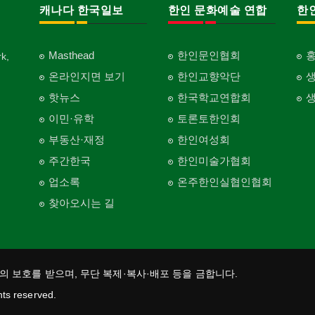
캐나다 한국일보
한인 문화예술 연합
한
Masthead
한인문인협회
k,
온라인지면 보기
한인교향악단
핫뉴스
한국학교연합회
이민·유학
토론토한인회
부동산·재정
한인여성회
주간한국
한인미술가협회
업소록
온주한인실협인협회
찾아오시는 길
법의 보호를 받으며, 무단 복제·복사·배포 등을 금합니다.
hts reserved.