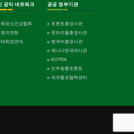
인 공익 네트워크
공공 정부기관
홍푹정신건강협회
토론토총영사관
생명의전화
몬트리올총영사관
생태희망연대
벤쿠버총영사관
캐나다한국대사관
KOTRA
민주평통토론토
재외통포협력센터