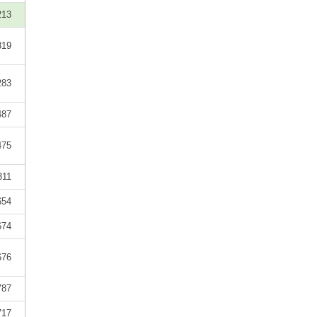
213
319
283
487
475
311
654
674
676
787
717