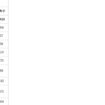
회수
410
056
07
38
114
231
88
192
621
464