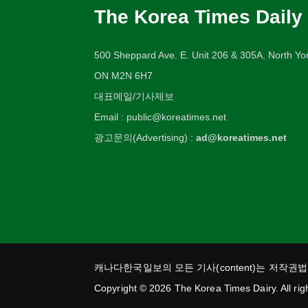
The Korea Times Daily
500 Sheppard Ave. E. Unit 206 & 305A, North Yor
ON M2N 6H7
대표메일/기사제보
Email : public@koreatimes.net
광고문의(Advertising) :
ad@koreatimes.net
캐나다한국일보의 모든 기사(content)는 저작권
Copyright © 2026 The Korea Times Dairy. All rig