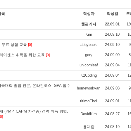
제목
작성자
작성일
조
웹관리자
22.09.01
19
Kim
24.09.10
1
 무료 상담 교육
abbybaek
24.09.10
9
[0]
라이센스 취득을 위한 교육
gary
24.09.09
8
[0]
unicornleaf
24.09.04
1
K2Coding
24.09.04
1
]
전문- 미국대학 졸업 전문, 온라인코스, GPA 점수
homeworkvan
24.09.03
9
titimoChoi
24.09.01
1
PMP, CAPM 자격증) 경력 취득 방법,
DavidKim
24.08.27
1
[0]
윤채환
24.08.19
1