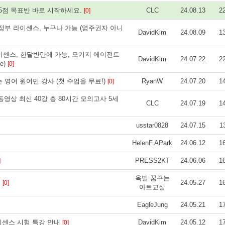
 4-5점 목표반 바로 시작하세요.
CLC
24.08.13
2
[0]
정부 라이센스, 누구나 가능 (영주권자 아니
DavidKim
24.08.09
1
이센스, 한달반만에 가능, 모기지 에이전트
DavidKim
24.07.22
2
se)
[0]
는 영어 원어민 강사 (첫 수업을 무료!)
RyanW
24.07.20
1
[0]
동영상 최신 40강 총 80시간 모의고사 5세
CLC
24.07.19
1
usstar0828
24.07.15
1
HelenF.APark
24.06.12
1
PRESS2KT
24.06.06
1
]
옥빌 꿈꾸는
프
24.05.27
1
[0]
아트교실
EagleJung
24.05.21
1
이센스 시험 특강 안내
DavidKim
24.05.12
1
[0]