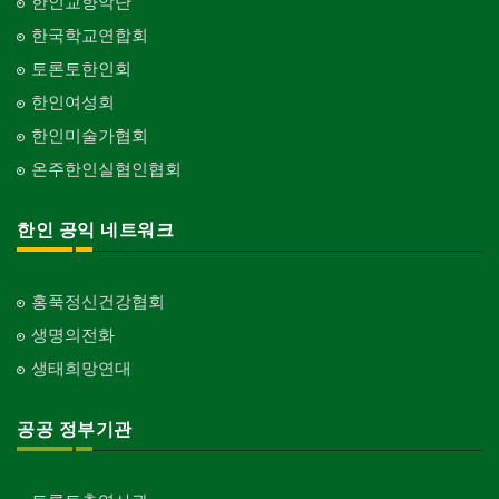
한인교향악단
한국학교연합회
토론토한인회
한인여성회
한인미술가협회
온주한인실협인협회
한인 공익 네트워크
홍푹정신건강협회
생명의전화
생태희망연대
공공 정부기관