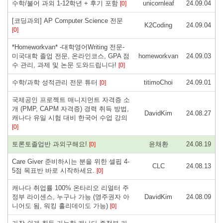
수학/불어 과외 1-12학년 + 후기 포함
unicornleaf
24.09.04
[0]
[코딩과외] AP Computer Science 전문
K2Coding
24.09.04
[0]
*Homeworkvan* -대학영어Writing 전문-
미국대학 졸업 전문, 온라인코스, GPA 점
homeworkvan
24.09.03
수 관리, 과제 및 논문 도와드립니다!
[0]
수학/과학 성적관리 전문 튜터
titimoChoi
24.09.01
[0]
국제공인 프로젝트 매니지먼트 자격증 소
개 (PMP, CAPM 자격증) 경력 취득 방법,
DavidKim
24.08.27
캐나다 유일 시험 대비 한국어 수업 강의
[0]
토론토졸업반 과외구해요!
윤채환
24.08.19
[0]
Care Giver 준비하시는 분을 위한 셀핍 4-
CLC
24.08.13
5점 목표반 바로 시작하세요.
[0]
캐나다 취업률 100% 온타리오 리얼터 주
정부 라이센스, 누구나 가능 (영주권자 아
DavidKim
24.08.09
니어도 됨, 워킹 홀리데이도 가능)
[0]