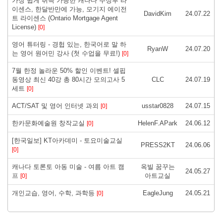
가장 쉽게 취득 가능한 캐나다 주정부 라
이센스, 한달반만에 가능, 모기지 에이전
DavidKim
24.07.22
트 라이센스 (Ontario Mortgage Agent
License)
[0]
영어 튜터링 - 경헙 있는, 한국어로 말 하
RyanW
24.07.20
는 영어 원어민 강사 (첫 수업을 무료!)
[0]
7월 한정 놀라운 50% 할인 이벤트! 셀핍
동영상 최신 40강 총 80시간 모의고사 5
CLC
24.07.19
세트
[0]
ACT/SAT 및 영어 인터넷 과외
usstar0828
24.07.15
[0]
한카문화예술원 창작교실
HelenF.APark
24.06.12
[0]
[한국일보] KT아카데미 - 토요미술교실
PRESS2KT
24.06.06
[0]
캐나다 토론토 아동 미술 - 여름 아트 캠
옥빌 꿈꾸는
24.05.27
프
아트교실
[0]
개인교습, 영어, 수학, 과학등
EagleJung
24.05.21
[0]