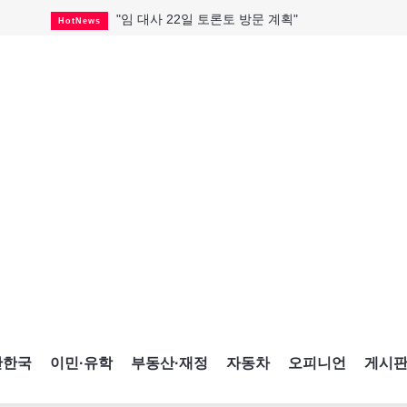
캐나다 관광업, 올여름 기록적 호황
HotNews
온타리오 3곳 보궐선거 확정
HotNews
캐나다·미국 교역 20억 불 감소
HotNews
온타리오 공공기관 8곳 감사
HotNews
국내 신차 판매 2개월 연속 증가
Car
토론토 임대주택 5,600가구 공급
HotNews
"음향 시스템 필요한가요?"
HotNews
자매 작가, 장애인 재활캠프서 특별한 재능기부
HotNews
"임 대사 22일 토론토 방문 계획"
HotNews
간한국
이민·유학
부동산·재정
자동차
오피니언
게시