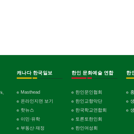
캐나다 한국일보
한인 문화예술 연합
한
Masthead
한인문인협회
k,
온라인지면 보기
한인교향악단
핫뉴스
한국학교연합회
이민·유학
토론토한인회
부동산·재정
한인여성회