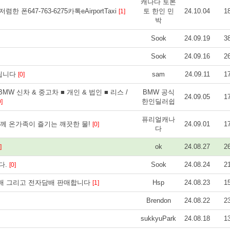
캐나다 토론
폰647-763-6275카톡eAirportTaxi
토 한인 민
24.10.04
1
[1]
박
Sook
24.09.19
3
Sook
24.09.16
2
 드립니다
sam
24.09.11
1
[0]
MW 신차 & 중고차 ■ 개인 & 법인 ■ 리스 /
BMW 공식
24.09.05
1
한인딜러쉽
0]
퓨리얼캐나
함께 온가족이 즐기는 깨끗한 물!
24.09.01
1
[0]
다
ok
24.08.27
2
]
다.
Sook
24.08.24
2
[0]
배 그리고 전자담배 판매합니다
Hsp
24.08.23
1
[1]
Brendon
24.08.22
2
sukkyuPark
24.08.18
1