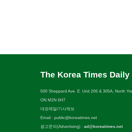
The Korea Times Daily
500 Sheppard Ave. E. Unit 206 & 305A, North Yor
ON M2N 6H7
대표메일/기사제보
Email : public@koreatimes.net
광고문의(Advertising) :
ad@koreatimes.net