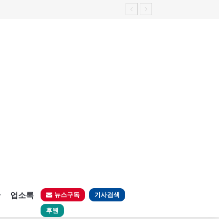
판
업소록
뉴스구독
기사검색
후원