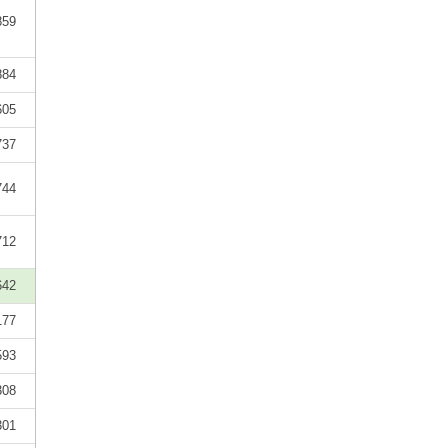
859
884
605
737
744
712
642
177
593
308
301