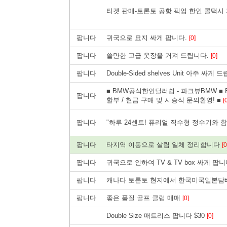
티켓 판매-토론토 공항 픽업 한인 콜택시 저렴한 
팝니다
귀국으로 묘지 싸게 팝니다.
[0]
팝니다
쓸만한 고급 옷장을 거져 드립니다.
[0]
팝니다
Double-Sided shelves Unit 아주 싸게
■ BMW공식한인딜러쉽 - 파크뷰BMW ■ B
팝니다
할부 / 현금 구매 및 시승식 문의환영! ■
[
팝니다
"하루 24센트! 퓨리얼 직수형 정수기와 
팝니다
타지역 이동으로 살림 일체 정리합니다
[0
팝니다
귀국으로 인하여 TV & TV box 싸게 팝니
팝니다
캐나다 토론토 현지에서 한국미국일본담
팝니다
좋은 품질 골프 클럽 매매
[0]
Double Size 매트리스 팝니다 $30
[0]