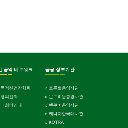
인 공익 네트워크
공공 정부기관
홍푹정신건강협회
토론토총영사관
생명의전화
몬트리올총영사관
생태희망연대
벤쿠버총영사관
캐나다한국대사관
KOTRA