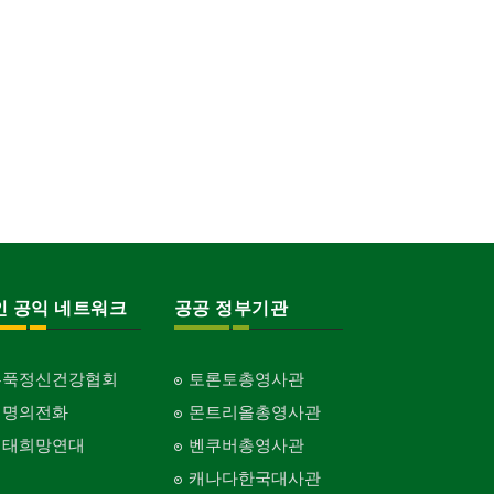
인 공익 네트워크
공공 정부기관
홍푹정신건강협회
토론토총영사관
생명의전화
몬트리올총영사관
생태희망연대
벤쿠버총영사관
캐나다한국대사관