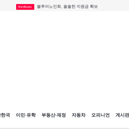
블루어노인회, 쏠쏠한 지원금 확보
HotNews
캐나다인 33% "생활비 부담에 보험 축소"
HotNews
"마약 범죄에 연루됐으니 돈 보내라"
HotNews
토론토 살사축제 총격 용의자 체포
HotNews
세계 10대 구조물서 내려오는 CN타워
CultureSports
이민자의 삶을 문학적 이야기로
CultureSports
미 총영사관 총격 용의자 2명 체포
HotNews
캐나다 공룡 화석, 주화로 탄생
CultureSports
"벌써 내년 여름이 기다려진다"
CultureSports
간한국
이민·유학
부동산·재정
자동차
오피니언
게시