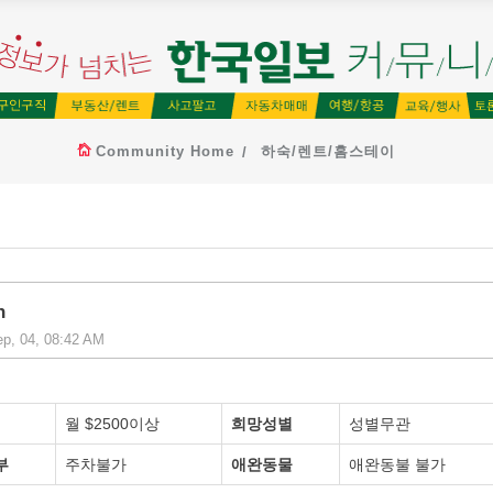
Community Home
하숙/렌트/홈스테이
h
ep, 04, 08:42 AM
월 $2500이상
희망성별
성별무관
부
주차불가
애완동물
애완동불 불가