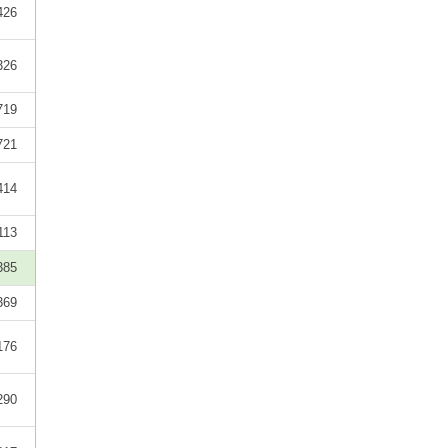
426
326
719
721
414
113
385
369
176
290