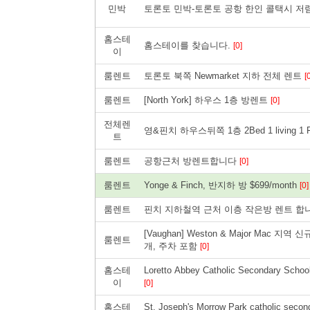
민박
토론토 민박-토론토 공항 한인 콜택시 저렴한 폰6
홈스테
홈스테이를 찾습니다.
[0]
이
룸렌트
토론토 북쪽 Newmarket 지하 전체 렌트
[
룸렌트
[North York] 하우스 1층 방렌트
[0]
전체렌
영&핀치 하우스뒤쪽 1층 2Bed 1 living 1 Full
트
룸렌트
공항근처 방렌트합니다
[0]
룸렌트
Yonge & Finch, 반지하 방 $699/month
[0]
룸렌트
핀치 지하철역 근처 이층 작은방 렌트 
[Vaughan] Weston & Major Mac 
룸렌트
개, 주차 포함
[0]
홈스테
Loretto Abbey Catholic Seconda
이
[0]
홈스테
St. Joseph's Morrow Park catholi