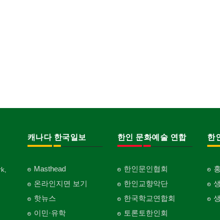
캐나다 한국일보
한인 문화예술 연합
한
Masthead
한인문인협회
k,
온라인지면 보기
한인교향악단
핫뉴스
한국학교연합회
이민·유학
토론토한인회