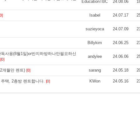
EducationTBC
24.08.06
1
Isabel
24.07.17
2
[0]
suzieyoca
24.07.09
2
Billykim
24.06.25
2
장실/단독사용(8월1일)or반지하방하나만필요하신
andylee
24.06.06
2
e
[0]
 2개월만 렌트)
sarang
24.05.18
2
[0]
 2층 주택, 2층방 렌트합니다.
KWon
24.05.16
2
[0]