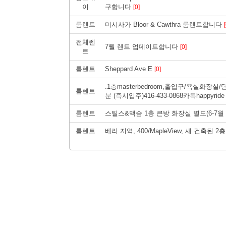
이
구합니다
[0]
룸렌트
미시사가 Bloor & Cawthra 룸렌트합니다
전체렌
7월 렌트 업데이트합니다
[0]
트
룸렌트
Sheppard Ave E
[0]
.1층masterbedroom,출입구/욕실화
룸렌트
분 (즉시입주)416-433-0868카톡happyrid
룸렌트
스틸스&맥솜 1층 큰방 화장실 별도(6-7월
룸렌트
베리 지역, 400/MapleView, 새 건축된