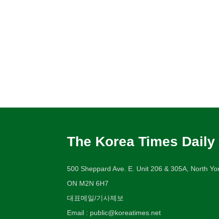
The Korea Times Daily
500 Sheppard Ave. E. Unit 206 & 305A, North Yor
ON M2N 6H7
대표메일/기사제보
Email : public@koreatimes.net