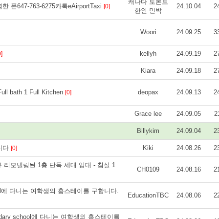
캐나다 토론토
47-763-6275카톡eAirportTaxi
24.10.04
2
[0]
한인 민박
Woori
24.09.25
3
kellyh
24.09.19
2
0]
Kiara
24.09.18
2
 bath 1 Full Kitchen
deopax
24.09.13
2
[0]
Grace lee
24.09.05
2
Billykim
24.09.04
2
합니다
Kiki
24.08.26
2
[0]
지역 신규 리모델링된 1층 단독 세대 임대 - 침실 1
CH0109
24.08.16
2
ry School에 다니는 여학생의 홈스테이를 구합니다.
EducationTBC
24.08.06
2
c secondary school에 다니는 여학생의 홈스테이를