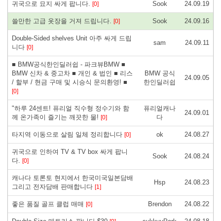
귀국으로 묘지 싸게 팝니다.
Sook
24.09.19
[0]
쓸만한 고급 옷장을 거져 드립니다.
Sook
24.09.16
[0]
Double-Sided shelves Unit 아주 싸게 드립
sam
24.09.11
니다
[0]
■ BMW공식한인딜러쉽 - 파크뷰BMW ■
BMW 신차 & 중고차 ■ 개인 & 법인 ■ 리스
BMW 공식
24.09.05
/ 할부 / 현금 구매 및 시승식 문의환영! ■
한인딜러쉽
[0]
"하루 24센트! 퓨리얼 직수형 정수기와 함
퓨리얼캐나
24.09.01
께 온가족이 즐기는 깨끗한 물!
다
[0]
타지역 이동으로 살림 일체 정리합니다
ok
24.08.27
[0]
귀국으로 인하여 TV & TV box 싸게 팝니
Sook
24.08.24
다.
[0]
캐나다 토론토 현지에서 한국미국일본담배
Hsp
24.08.23
그리고 전자담배 판매합니다
[1]
좋은 품질 골프 클럽 매매
Brendon
24.08.22
[0]