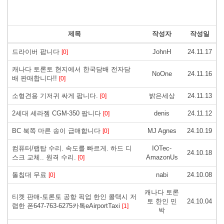
제목
작성자
작성일
드라이버 팝니다
JohnH
24.11.17
[0]
캐나다 토론토 현지에서 한국담배 전자담
NoOne
24.11.16
배 판매합니다!!
[0]
소형견용 기저귀 싸게 팝니다.
밝은세상
24.11.13
[0]
2세대 세라젬 CGM-350 팝니다
denis
24.11.12
[0]
BC 북쪽 마른 송이 급매합니다
MJ Agnes
24.10.19
[0]
컴퓨터/랩탑 수리. 속도를 빠르게. 하드 디
IOTec-
24.10.18
스크 교체.. 원격 수리.
AmazonUs
[0]
돌침대 무료
nabi
24.10.08
[0]
캐나다 토론
티켓 판매-토론토 공항 픽업 한인 콜택시 저
토 한인 민
24.10.04
렴한 폰647-763-6275카톡eAirportTaxi
[1]
박