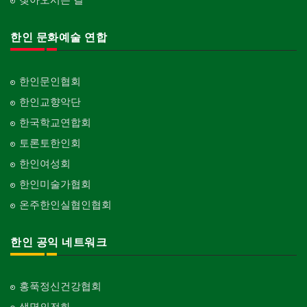
한인 문화예술 연합
한인문인협회
한인교향악단
한국학교연합회
토론토한인회
한인여성회
한인미술가협회
온주한인실협인협회
한인 공익 네트워크
홍푹정신건강협회
생명의전화