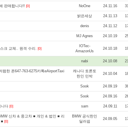
배 판매합니다!!
NoOne
24.11.16
3
[0]
밝은세상
24.11.13
1
denis
24.11.12
1
MJ Agnes
24.10.19
2
IOTec-
스크 교체.. 원격 수리.
24.10.18
1
[0]
AmazonUs
nabi
24.10.08
2
폰647-763-6275카톡eAirportTaxi
캐나다 토론토
24.10.04
1
한인 민박
Sook
24.09.19
3
Sook
24.09.16
2
 드립니다
sam
24.09.11
1
[0]
MW 신차 & 중고차 ■ 개인 & 법인 ■ 리
BMW 공식한인
24.09.05
1
 ■
딜러쉽
[0]