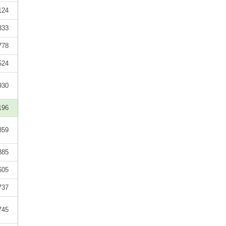
124
333
778
524
930
196
859
885
605
737
745