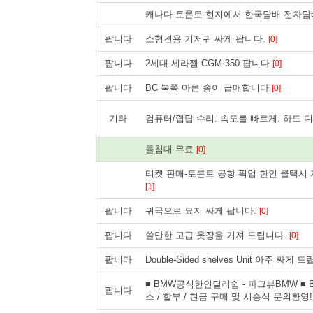
캐나다 토론토 현지에서 한국담배 전자담
팝니다
소형견용 기저귀 싸게 팝니다.
[0]
팝니다
2세대 세라젬 CGM-350 팝니다
[0]
팝니다
BC 북쪽 마른 송이 급매합니다
[0]
기타
컴퓨터/랩탑 수리. 속도를 빠르게. 하드 디
돌침대 무료
[0]
티켓 판매-토론토 공항 픽업 한인 콜택시 저렴한 
[1]
팝니다
귀국으로 묘지 싸게 팝니다.
[0]
팝니다
쓸만한 고급 옷장을 거져 드립니다.
[0]
팝니다
Double-Sided shelves Unit 아주 싸게
■ BMW공식한인딜러쉽 - 파크뷰BMW ■ B
팝니다
스 / 할부 / 현금 구매 및 시승식 문의환영!