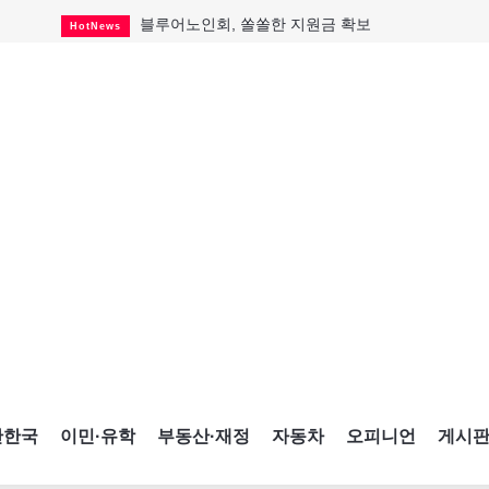
블루어노인회, 쏠쏠한 지원금 확보
HotNews
캐나다인 33% "생활비 부담에 보험 축소"
HotNews
"마약 범죄에 연루됐으니 돈 보내라"
HotNews
토론토 살사축제 총격 용의자 체포
HotNews
세계 10대 구조물서 내려오는 CN타워
CultureSports
이민자의 삶을 문학적 이야기로
CultureSports
미 총영사관 총격 용의자 2명 체포
HotNews
캐나다 공룡 화석, 주화로 탄생
CultureSports
"벌써 내년 여름이 기다려진다"
CultureSports
간한국
이민·유학
부동산·재정
자동차
오피니언
게시