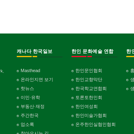
캐나다 한국일보
한인 문화예술 연합
한
Masthead
한인문인협회
k,
온라인지면 보기
한인교향악단
핫뉴스
한국학교연합회
이민·유학
토론토한인회
부동산·재정
한인여성회
주간한국
한인미술가협회
업소록
온주한인실협인협회
찾아오시는 길