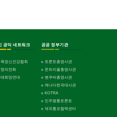
인 공익 네트워크
공공 정부기관
홍푹정신건강협회
토론토총영사관
생명의전화
몬트리올총영사관
생태희망연대
벤쿠버총영사관
캐나다한국대사관
KOTRA
민주평통토론토
재외통포협력센터