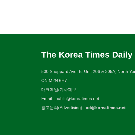
The Korea Times Daily
500 Sheppard Ave. E. Unit 206 & 305A, North Yor
ON M2N 6H7
대표메일/기사제보
Email : public@koreatimes.net
광고문의(Advertising) :
ad@koreatimes.net