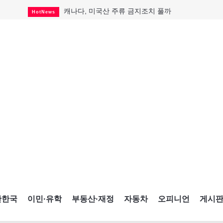
캐나다, 미국산 주류 금지조치 풀까
HotNews
제주 전국체전 10월16일 개막
CultureSports
퇴역 군용기, 산불 진화에 투입
HotNews
국세청 등 해킹 피해자 보상 청구 시작
HotNews
살사축제 총격 용의자 기소
HotNews
아동병원 직원 성범죄 혐의로 기소
HotNews
미국 영주권 수속 한인, 공항서 체포돼
HotNews
K-컬처 크루즈 타고 토론토 달군다
CultureSports
CNE에 한국의 맛과 멋 스며든다
HotNews
간한국
이민·유학
부동산·재정
자동차
오피니언
게시