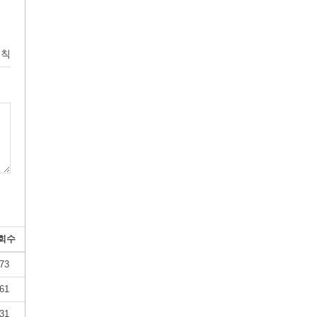
원칙
회수
73
61
31