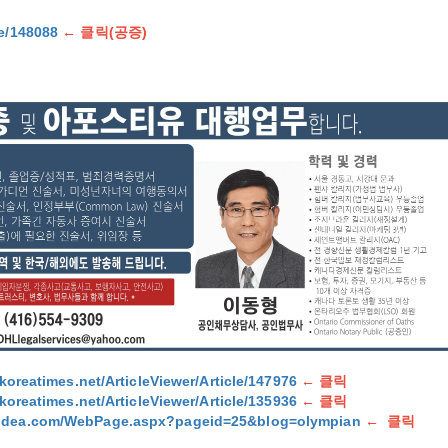
le/148088
← 클릭
(공증)
/koreatimes.net/ArticleViewer/Article/147976
←
클릭
/koreatimes.net/ArticleViewer/Article/135936
←
클릭
aidea.com/WebPage.aspx?pageid=25&blog=olympian
←
클릭