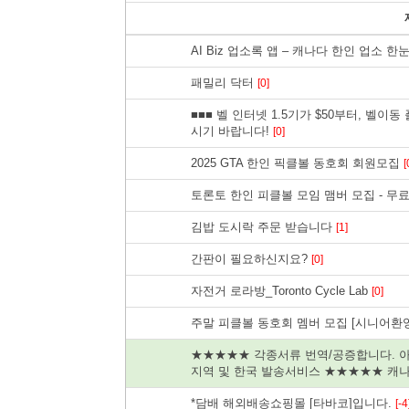
AI Biz 업소록 앱 – 캐나다 한인 업소 한
패밀리 닥터
[0]
■■■ 벨 인터넷 1.5기가 $50부터, 벨이동
시기 바랍니다!
[0]
2025 GTA 한인 픽클볼 동호회 회원모집
[
토론토 한인 피클볼 모임 맴버 모집 - 무
김밥 도시락 주문 받습니다
[1]
간판이 필요하신지요?
[0]
자전거 로라방_Toronto Cycle Lab
[0]
주말 피클볼 동호회 멤버 모집 [시니어환
★★★★★ 각종서류 번역/공증합니다. 
지역 및 한국 발송서비스 ★★★★★ 캐
*담배 해외배송쇼핑몰 [타바코]입니다.
[-4