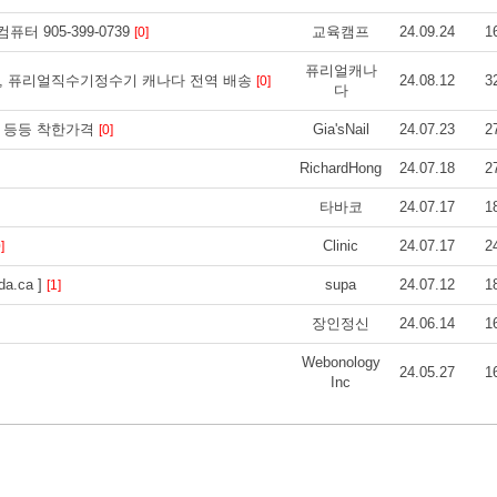
터 905-399-0739
교육캠프
24.09.24
1
[0]
퓨리얼캐나
물!, 퓨리얼직수기정수기 캐나다 전역 배송
24.08.12
3
[0]
다
$35 등등 착한가격
Gia'sNail
24.07.23
2
[0]
RichardHong
24.07.18
2
타바코
24.07.17
1
Clinic
24.07.17
2
]
.ca ]
supa
24.07.12
1
[1]
장인정신
24.06.14
1
Webonology
24.05.27
1
Inc