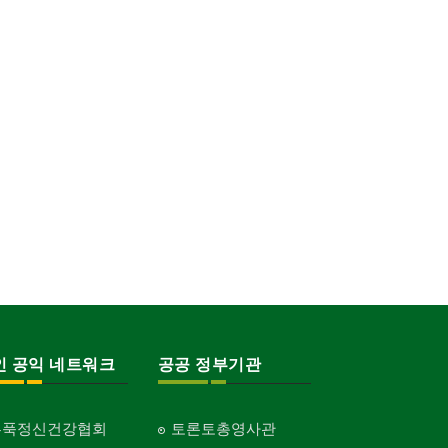
인 공익 네트워크
공공 정부기관
홍푹정신건강협회
토론토총영사관