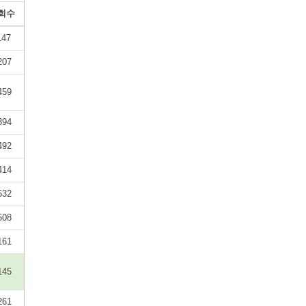
회수
147
207
459
394
492
414
532
508
161
145
261