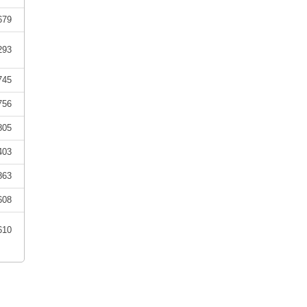
679
293
745
756
805
403
863
608
610