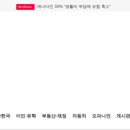
캐나다인 33% "생활비 부담에 보험 축소"
HotNews
해외 수감 한국인 4년 새 25% 늘어
HotNews
"마약 범죄에 연루됐으니 돈 보내라"
HotNews
토론토 살사축제 총격 용의자 체포
HotNews
세계 10대 구조물서 내려오는 CN타워
CultureSports
미시사가서 경찰 수사 중 총격 발생
HotNews
미 총영사관 총격 용의자 2명 체포
HotNews
캐나다 공룡 화석, 주화로 탄생
CultureSports
블루어노인회, 쏠쏠한 지원금 확보
HotNews
간한국
이민·유학
부동산·재정
자동차
오피니언
게시