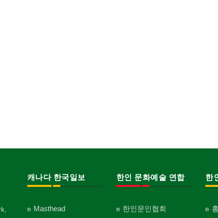
캐나다 한국일보
한인 문화예술 연합
한
Masthead
한인문인협회
k,