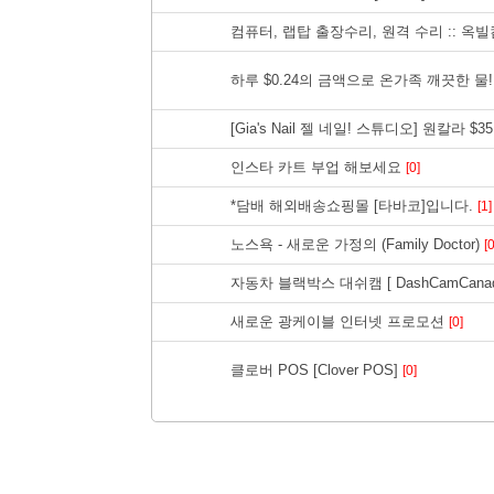
컴퓨터, 랩탑 출장수리, 원격 수리 :: 옥빌컴퓨
하루 $0.24의 금액으로 온가족 깨끗한 
[Gia's Nail 젤 네일! 스튜디오] 원칼라 
인스타 카트 부업 해보세요
[0]
*담배 해외배송쇼핑몰 [타바코]입니다.
[1]
노스욕 - 새로운 가정의 (Family Doctor)
[0
자동차 블랙박스 대쉬캠 [ DashCamCanada
새로운 광케이블 인터넷 프로모션
[0]
클로버 POS [Clover POS]
[0]