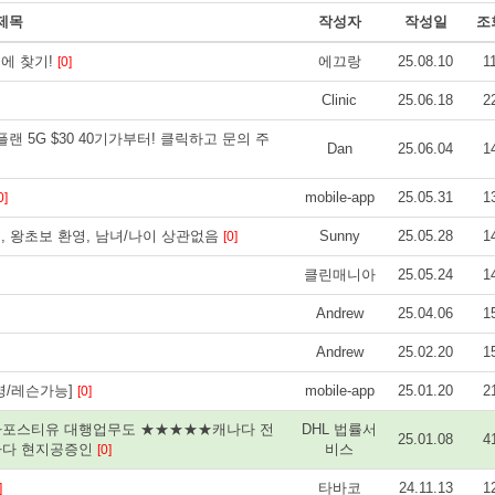
제목
작성자
작성일
조
눈에 찾기!
에끄랑
25.08.10
1
[0]
Clinic
25.06.18
2
 플랜 5G $30 40기가부터! 클릭하고 문의 주
Dan
25.06.04
1
mobile-app
25.05.31
1
0]
료, 왕초보 환영, 남녀/나이 상관없음
Sunny
25.05.28
1
[0]
클린매니아
25.05.24
1
Andrew
25.04.06
1
Andrew
25.02.20
1
영/레슨가능]
mobile-app
25.01.20
2
[0]
아포스티유 대행업무도 ★★★★★캐나다 전
DHL 법률서
25.01.08
4
나다 현지공증인
비스
[0]
타바코
24.11.13
1
]