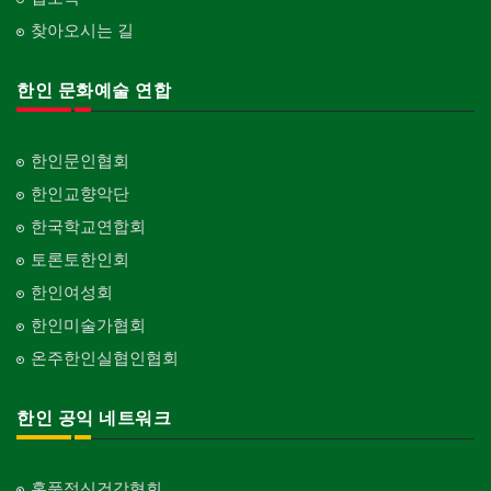
찾아오시는 길
한인 문화예술 연합
한인문인협회
한인교향악단
한국학교연합회
토론토한인회
한인여성회
한인미술가협회
온주한인실협인협회
한인 공익 네트워크
홍푹정신건강협회