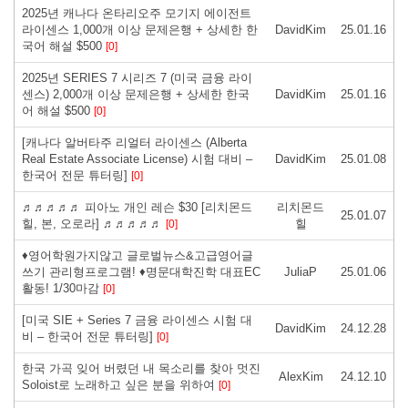
2025년 캐나다 온타리오주 모기지 에이전트
라이센스 1,000개 이상 문제은행 + 상세한 한
DavidKim
25.01.16
국어 해설 $500
[0]
2025년 SERIES 7 시리즈 7 (미국 금융 라이
센스) 2,000개 이상 문제은행 + 상세한 한국
DavidKim
25.01.16
어 해설 $500
[0]
[캐나다 알버타주 리얼터 라이센스 (Alberta
Real Estate Associate License) 시험 대비 –
DavidKim
25.01.08
한국어 전문 튜터링]
[0]
♬♬♬♬♬ 피아노 개인 레슨 $30 [리치몬드
리치몬드
25.01.07
힐, 본, 오로라] ♬♬♬♬♬
힐
[0]
♦영어학원가지않고 글로벌뉴스&고급영어글
쓰기 관리형프로그램! ♦명문대학진학 대표EC
JuliaP
25.01.06
활동! 1/30마감
[0]
[미국 SIE + Series 7 금융 라이센스 시험 대
DavidKim
24.12.28
비 – 한국어 전문 튜터링]
[0]
한국 가곡 잊어 버렸던 내 목소리를 찾아 멋진
AlexKim
24.12.10
Soloist로 노래하고 싶은 분을 위하여
[0]