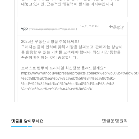
내놓고 있지만, 근본적인 해결책이 될지는 미지수입니다.
Reply
Jan, 31, 05:17 PM
vpp
( vancouverpresaleprojects.in**@gmail.com )
2025년 부동산 시장을 주목하세요!
구매자는 금리 인하에 맞춰 시장을 살펴보고, 판매자는 상승세
를 활용할 수 있는 기회를 모색해야 합니다. 최신 시장 동향을
꾸준히 확인하는 것이 중요합니다.
보너스로 밴쿠버 프리세일 최신정보 올려드릴게요~
https://www.vancouverpresaleprojects.com/kr/%eb%b0%b4%ec%
%ec%8b%a0%ea%b7%9c%eb%b6%84%ec%96%91-
%ed%94%84%eb%a1%9c%ec%a0%9d%ed%8a%b8-
%eb%a6%ac%ec%8a%a4%ed%8a%b8/
댓글운영원칙
댓글을 달아주세요