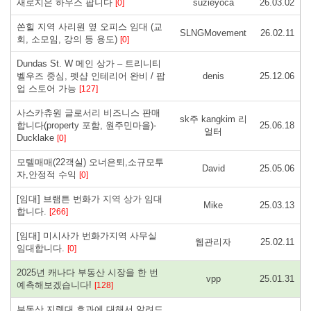
새로지은 하우스 팝니다
suzieyoca
26.03.02
[0]
쏜힐 지역 사리원 옆 오피스 임대 (교
SLNGMovement
26.02.11
회, 소모임, 강의 등 용도)
[0]
Dundas St. W 메인 상가 – 트리니티
벨우즈 중심, 펫샵 인테리어 완비 / 팝
denis
25.12.06
업 스토어 가능
[127]
사스카츄원 글로서리 비즈니스 판매
sk주 kangkim 리
합니다(property 포함, 원주민마을)-
25.06.18
얼터
Ducklake
[0]
모텔매매(22객실) 오너은퇴,소규모투
David
25.05.06
자,안정적 수익
[0]
[임대] 브램튼 번화가 지역 상가 임대
Mike
25.03.13
합니다.
[266]
[임대] 미시사가 번화가지역 사무실
웹관리자
25.02.11
임대합니다.
[0]
2025년 캐나다 부동산 시장을 한 번
vpp
25.01.31
예측해보겠습니다!
[128]
부동산 지렛대 효과에 대해서 알려드