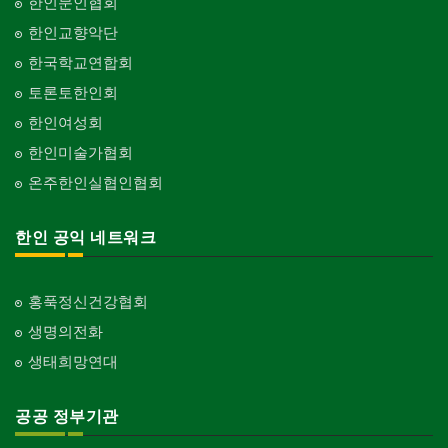
한인문인협회
한인교향악단
한국학교연합회
토론토한인회
한인여성회
한인미술가협회
온주한인실협인협회
한인 공익 네트워크
홍푹정신건강협회
생명의전화
생태희망연대
공공 정부기관