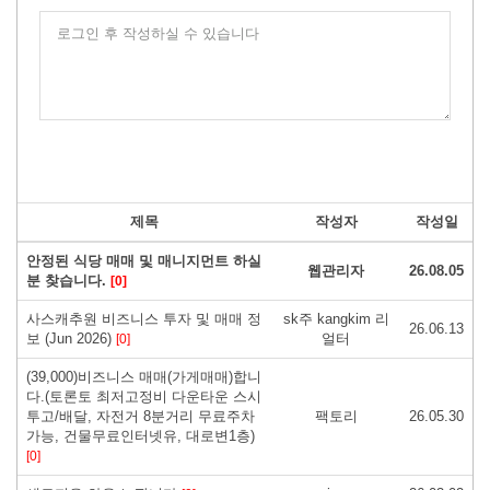
로그인 후 작성하실 수 있습니다
제목
작성자
작성일
안정된 식당 매매 및 매니지먼트 하실
웹관리자
26.08.05
분 찾습니다.
[0]
사스캐추원 비즈니스 투자 및 매매 정
sk주 kangkim 리
26.06.13
보 (Jun 2026)
얼터
[0]
(39,000)비즈니스 매매(가게매매)합니
다.(토론토 최저고정비 다운타운 스시
투고/배달, 자전거 8분거리 무료주차
팩토리
26.05.30
가능, 건물무료인터넷유, 대로변1층)
[0]