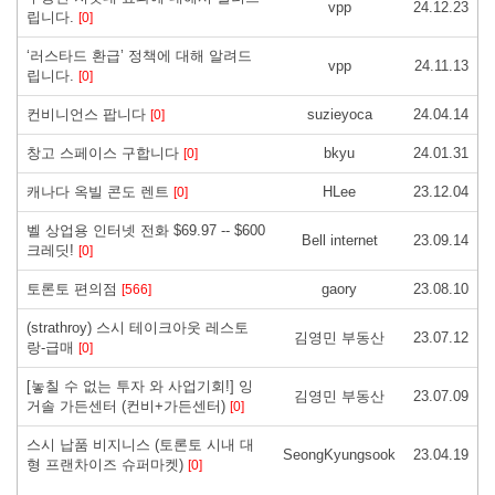
vpp
24.12.23
립니다.
[0]
‘러스타드 환급’ 정책에 대해 알려드
vpp
24.11.13
립니다.
[0]
컨비니언스 팝니다
suzieyoca
24.04.14
[0]
창고 스페이스 구합니다
bkyu
24.01.31
[0]
캐나다 옥빌 콘도 렌트
HLee
23.12.04
[0]
벨 상업용 인터넷 전화 $69.97 -- $600
Bell internet
23.09.14
크레딧!
[0]
토론토 편의점
gaory
23.08.10
[566]
(strathroy) 스시 테이크아웃 레스토
김영민 부동산
23.07.12
랑-급매
[0]
[놓칠 수 없는 투자 와 사업기회!] 잉
김영민 부동산
23.07.09
거솔 가든센터 (컨비+가든센터)
[0]
스시 납품 비지니스 (토론토 시내 대
SeongKyungsook
23.04.19
형 프랜차이즈 슈퍼마켓)
[0]