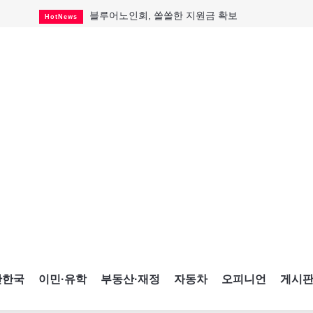
블루어노인회, 쏠쏠한 지원금 확보
HotNews
캐나다인 33% "생활비 부담에 보험 축소"
HotNews
"마약 범죄에 연루됐으니 돈 보내라"
HotNews
토론토 살사축제 총격 용의자 체포
HotNews
세계 10대 구조물서 내려오는 CN타워
CultureSports
이민자의 삶을 문학적 이야기로
CultureSports
미 총영사관 총격 용의자 2명 체포
HotNews
캐나다 공룡 화석, 주화로 탄생
CultureSports
"벌써 내년 여름이 기다려진다"
CultureSports
간한국
이민·유학
부동산·재정
자동차
오피니언
게시