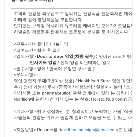
고객의 건강을 최우선으로 생각하는 건강식품 전문회사인 데이
아래와 같이 영업직원을 모집합니다.
인기있는 브라질 아사이와 뉴트리돔 캐네디언 오메가3 로얄젤리 
허벌슬림 제품등을 판매하는 토론토에 본사를 둔 회사입니다.
<근무시간> 풀타임/파트타임
<급여조건> 협의 후 결정
<업무사항>
Door to door 영업(차량 필수) ;
영어권 스토어 방문
인사이드 영업
/ 전화 영업 & 판매하는 업무
<필수사항> 영어 / 한국어 유창한 구사 필수
<우대사항>
영업 경험자 우대(3년이상 선호) / Healthfood Store 영업 경험자 
추가 언어 가능자 우대 (중국어 / 베트남어 / 일본어 / 불어 / 스페
건강식품 또는 pharmaceutical 관련 업계에서 일해 본 경력이 
Nutrition에 관한 배경 지식 있는 분 선호, Holistic Nutritionist
<기타사항> 밝고 성실하신 분, 창의적이고 노력하는 사람, 직원들
사람들의 건강을 위해서 즐겁게 일하고 보람을 느낄 수 있는 사람
<지원방법> Resume를
davidhealthdesign@gmail.com
로 보내주