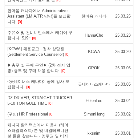
한마음 캐나다에서 Administrative
Assistant (LMIA/TR 담당)를 모집합
한마음 캐나다
25.03.25
니다.
[0]
주유소 및 컨비니언스에서 캐쉬어 구
HannaCho
25.03.23
합니다. $19~
[0]
[KCWA] 채용공고 - 정착 상담원
KCWA
25.03.20
(Settlement Service Counsellor)
[0]
▶총무 및 구매 구인▶ (2차 전지 업
OPOK
25.03.06
종) 총무 및 구매 채용 합니다.
[0]
<굿네이버스 캐나다> 공예 강사 모
굿네이버스캐나다
25.03.05
집합니다.
[0]
DZ DRIVER, STRAIGHT TRUCKER
HelenLee
25.03.04
5-10 TON GULL TIME
[0]
(구인) HR Professional
SimonHong
25.03.02
[0]
캐나다 할리팩스에서 미용사 (헤어
스타일리스트) 분 및 네일테크니션
kksnim
25.03.01
분 들을 찾습니다 - 영주권 및 비자