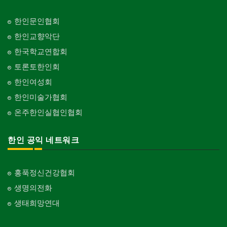
한인문인협회
한인교향악단
한국학교연합회
토론토한인회
한인여성회
한인미술가협회
온주한인실협인협회
한인 공익 네트워크
홍푹정신건강협회
생명의전화
생태희망연대