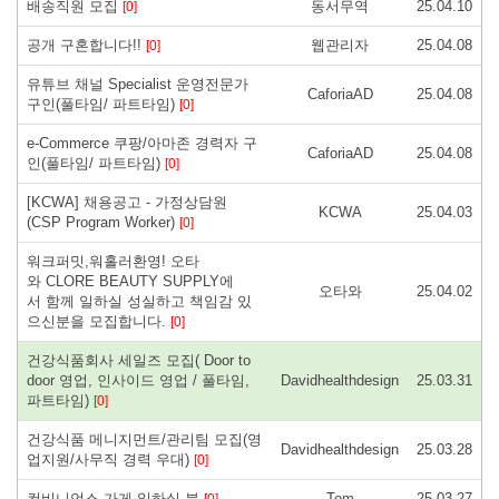
배송직원 모집
동서무역
25.04.10
[0]
공개 구혼합니다!!
웹관리자
25.04.08
[0]
유튜브 채널 Specialist 운영전문가
CaforiaAD
25.04.08
구인(풀타임/ 파트타임)
[0]
e-Commerce 쿠팡/아마존 경력자 구
CaforiaAD
25.04.08
인(풀타임/ 파트타임)
[0]
[KCWA] 채용공고 - 가정상담원
KCWA
25.04.03
(CSP Program Worker)
[0]
워크퍼밋,워홀러환영! 오타
와 CLORE BEAUTY SUPPLY에
오타와
25.04.02
서 함께 일하실 성실하고 책임감 있
으신분을 모집합니다.
[0]
건강식품회사 세일즈 모집( Door to
door 영업, 인사이드 영업 / 풀타임,
Davidhealthdesign
25.03.31
파트타임)
[0]
건강식품 메니지먼트/관리팀 모집(영
Davidhealthdesign
25.03.28
업지원/사무직 경력 우대)
[0]
컨비니언스 가게 일하실 분
Tom
25.03.27
[0]