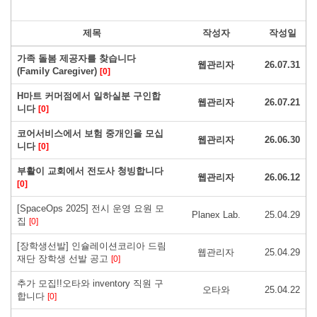
제목
작성자
작성일
가족 돌봄 제공자를 찾습니다
웹관리자
26.07.31
(Family Caregiver)
[0]
H마트 커머점에서 일하실분 구인합
웹관리자
26.07.21
니다
[0]
코어서비스에서 보험 중개인을 모십
웹관리자
26.06.30
니다
[0]
부활이 교회에서 전도사 청빙합니다
웹관리자
26.06.12
[0]
[SpaceOps 2025] 전시 운영 요원 모
Planex Lab.
25.04.29
집
[0]
[장학생선발] 인슐레이션코리아 드림
웹관리자
25.04.29
재단 장학생 선발 공고
[0]
추가 모집!!오타와 inventory 직원 구
오타와
25.04.22
합니다
[0]