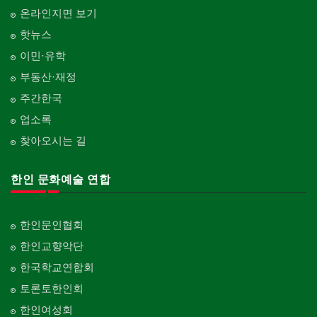
온라인지면 보기
핫뉴스
이민·유학
부동산·재정
주간한국
업소록
찾아오시는 길
한인 문화예술 연합
한인문인협회
한인교향악단
한국학교연합회
토론토한인회
한인여성회