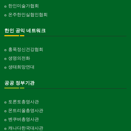
한인미술가협회
온주한인실협인협회
한인 공익 네트워크
홍푹정신건강협회
생명의전화
생태희망연대
공공 정부기관
토론토총영사관
몬트리올총영사관
벤쿠버총영사관
캐나다한국대사관