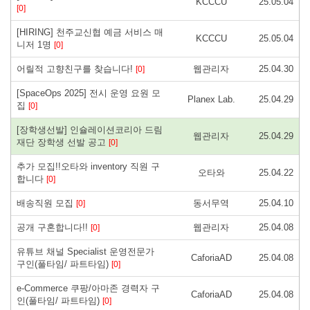
KCCCU
25.05.04
[0]
[HIRING] 천주교신협 예금 서비스 매
KCCCU
25.05.04
니저 1명
[0]
어릴적 고향친구를 찾습니다!
웹관리자
25.04.30
[0]
[SpaceOps 2025] 전시 운영 요원 모
Planex Lab.
25.04.29
집
[0]
[장학생선발] 인슐레이션코리아 드림
웹관리자
25.04.29
재단 장학생 선발 공고
[0]
추가 모집!!오타와 inventory 직원 구
오타와
25.04.22
합니다
[0]
배송직원 모집
동서무역
25.04.10
[0]
공개 구혼합니다!!
웹관리자
25.04.08
[0]
유튜브 채널 Specialist 운영전문가
CaforiaAD
25.04.08
구인(풀타임/ 파트타임)
[0]
e-Commerce 쿠팡/아마존 경력자 구
CaforiaAD
25.04.08
인(풀타임/ 파트타임)
[0]