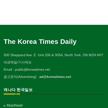
The Korea Times Daily
500 Sheppard Ave. E. Unit 206 & 305A, North York, ON M2N 6H7
대표메일/기사제보
Email : public@koreatimes.net
광고문의(Advertising) :
ad@koreatimes.net
캐나다 한국일보
Masthead