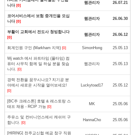
웹관리자
26.07.21
니다
[0]
코어서비스에서 보험 중개인을 모십
웹관리자
26.06.30
니다
[0]
부활이 교회에서 전도사 청빙합니다
웹관리자
26.06.12
[0]
회계인원 구인 (Markham 지역)
SimonHong
25.05.13
[0]
Wj watch 에서 파트타임 (풀타임) 컴
퓨터 사무직 함께 일 하실 분을 찾습
웹관리자
25.05.13
니다.
[0]
경력 전환을 꿈꾸시나요? 치기공 분
야에서 새로운 시작을 열어보세요!
Luckytoad17
25.05.12
[0]
[BC주 크레스톤] 호텔 & 레스토랑 스
MK
25.05.06
태프 채용 - RCIP 가능
[0]
주유소 및 컨비니언스에서 캐쉬어 구
HannaCho
25.05.06
합니다.
[0]
[HIRING] 천주교신협 예금 창구 직원