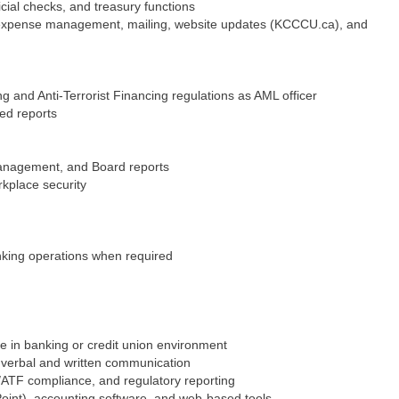
cial checks, and treasury functions
, expense management, mailing, website updates (KCCCU.ca), and
 and Anti-Terrorist Financing regulations as AML officer
ed reports
management, and Board reports
rkplace security
banking operations when required
e in banking or credit union environment
h verbal and written communication
/ATF compliance, and regulatory reporting
Point), accounting software, and web-based tools