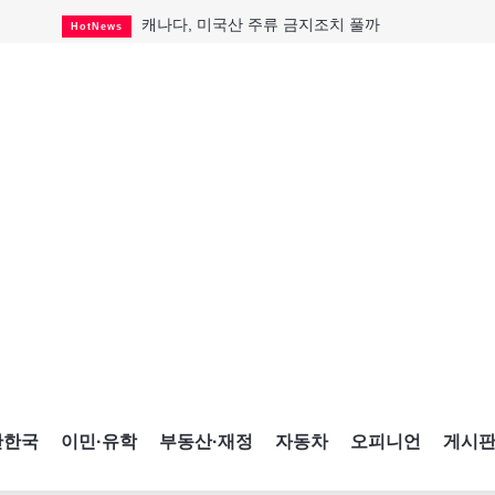
캐나다, 미국산 주류 금지조치 풀까
HotNews
제주 전국체전 10월16일 개막
CultureSports
퇴역 군용기, 산불 진화에 투입
HotNews
국세청 등 해킹 피해자 보상 청구 시작
HotNews
살사축제 총격 용의자 기소
HotNews
아동병원 직원 성범죄 혐의로 기소
HotNews
미국 영주권 수속 한인, 공항서 체포돼
HotNews
K-컬처 크루즈 타고 토론토 달군다
CultureSports
CNE에 한국의 맛과 멋 스며든다
HotNews
간한국
이민·유학
부동산·재정
자동차
오피니언
게시