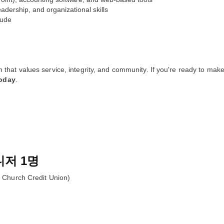
dership, and organizational skills
tude
on that values service, integrity, and community. If you're ready to mak
today
.
니저
1명
urch Credit Union)