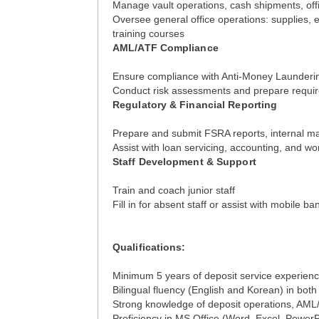
Manage vault operations, cash shipments, offi
Oversee general office operations: supplies
training courses
AML/ATF Compliance
Ensure compliance with Anti-Money Laundering
Conduct risk assessments and prepare requir
Regulatory & Financial Reporting
Prepare and submit FSRA reports, internal 
Assist with loan servicing, accounting, and wo
Staff Development & Support
Train and coach junior staff
Fill in for absent staff or assist with mobile 
Qualifications:
Minimum 5 years of deposit service experienc
Bilingual fluency (English and Korean) in bot
Strong knowledge of deposit operations, AML
Proficiency in MS Office (Word, Excel, Power