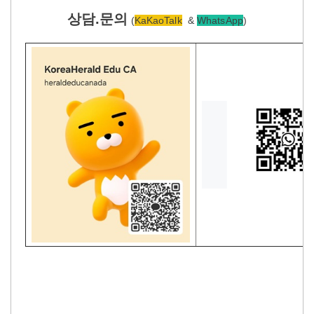
상담.문의
(
KaKaoTalk
&
WhatsApp
)