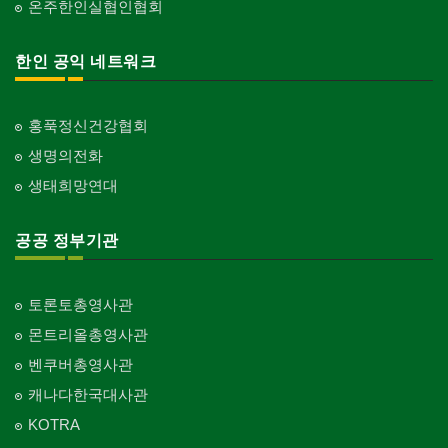
온주한인실협인협회
한인 공익 네트워크
홍푹정신건강협회
생명의전화
생태희망연대
공공 정부기관
토론토총영사관
몬트리올총영사관
벤쿠버총영사관
캐나다한국대사관
KOTRA