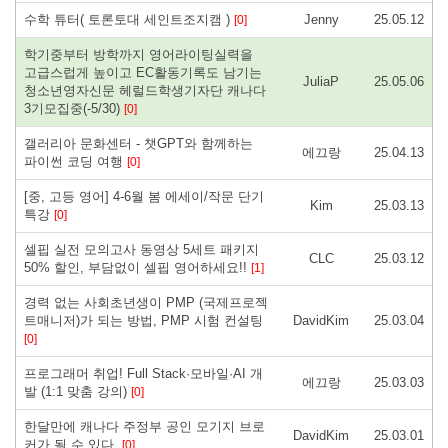
수학 튜터( 토론토대 세인트조지캠 )
Jenny
25.05.12
[0]
학기중부터 방학까지 영어라이팅실력을
고급스럽게 높이고 EC활동기록도 남기는
JuliaP
25.05.06
청소년영자신문 헤럴드학생기자단 캐나다
3기모집중(-5/30)
[0]
갤러리아 문화센터 - 챗GPT와 함께하는
에끄랑
25.04.13
파이썬 코딩 여행
[0]
[중, 고등 영어] 4-6월 봄 에세이/작문 단기
Kim
25.03.13
특강
[0]
셀핍 실전 모의고사 동영상 5세트 패키지
CLC
25.03.12
50% 할인, 부담없이 셀핍 영어하세요!!
[1]
경력 없는 사회초년생이 PMP (국제프로젝
트매니저)가 되는 방법, PMP 시험 컨설팅
DavidKim
25.03.04
[0]
프로그래머 취업! Full Stack·모바일·AI 개
에끄랑
25.03.03
발 (1:1 맞춤 강의)
[0]
한달만에 캐나다 주정부 공인 모기지 브로
DavidKim
25.03.01
커가 될 수 있다.
[0]