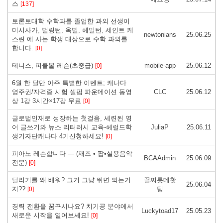
스
[137]
토론토대학 수학과를 졸업한 과외 선생이
미시사가, 벌링턴, 옥빌, 헤밀턴, 세인트 케
newtonians
25.06.25
스린 에 사는 학생 대상으로 수학 과외를
합니다.
[0]
테니스, 피클볼 레슨(초중급)
mobile-app
25.06.12
[0]
6월 한 달만 아주 특별한 이벤트; 캐나다
영주권/자격증 시험 셀핍 파운데이션 동영
CLC
25.06.12
상 1강 3시간×17강 무료
[0]
글로벌인재로 성장하는 첫걸음, 세련된 영
어 글쓰기와 뉴스 리터러시 교육-헤럴드학
JuliaP
25.06.11
생기자단캐나다 4기신청하세요!
[0]
피아노 레슨합니다 — (재즈 • 팝•실용음악
BCAAdmin
25.06.09
전문)
[0]
달리기를 왜 배워? 그거 그냥 뛰면 되는거
꼴찌롯데홧
25.06.04
지??
팅
[0]
경력 전환을 꿈꾸시나요? 치기공 분야에서
Luckytoad17
25.05.23
새로운 시작을 열어보세요!
[0]