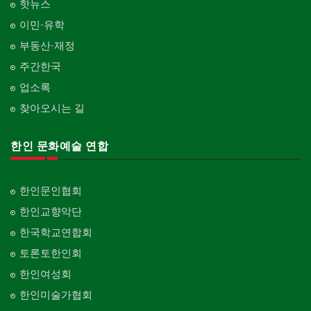
핫뉴스
이민·유학
부동산·재정
주간한국
업소록
찾아오시는 길
한인 문화예술 연합
한인문인협회
한인교향악단
한국학교연합회
토론토한인회
한인여성회
한인미술가협회